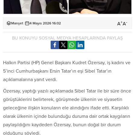
+
-
A
A
Manşet
4 Mayıs 2026 16:02
BU KONUYU SOSYAL MEDYA HESAPLARINDA PAYLAŞ
Halkın Partisi (HP) Genel Başkanı Kudret Özersay, iş kadını ve
5’inci Cumhurbaşkanı Ersin Tatar’ın eşi Sibel Tatar’ın
açıklamalarına yanıt verdi.
Özersay, yaptığı yazılı açıklamada Sibel Tatar ile bir süre önce
görüştüklerini belirterek, görüşmede ülkenin ve siyasetin
geleceğine ilişkin konuların ele alındığını ifade etti. Karşılıklı
olarak ülkenin içinde bulunduğu duruma dair ortak kaygıların
paylaşıldığını kaydeden Özersay, bunun doğal bir durum
olduğunu söyledi.