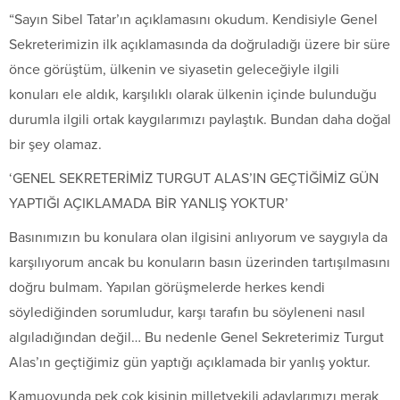
“Sayın Sibel Tatar’ın açıklamasını okudum. Kendisiyle Genel
Sekreterimizin ilk açıklamasında da doğruladığı üzere bir süre
önce görüştüm, ülkenin ve siyasetin geleceğiyle ilgili
konuları ele aldık, karşılıklı olarak ülkenin içinde bulunduğu
durumla ilgili ortak kaygılarımızı paylaştık. Bundan daha doğal
bir şey olamaz.
‘GENEL SEKRETERİMİZ TURGUT ALAS’IN GEÇTİĞİMİZ GÜN
YAPTIĞI AÇIKLAMADA BİR YANLIŞ YOKTUR’
Basınımızın bu konulara olan ilgisini anlıyorum ve saygıyla da
karşılıyorum ancak bu konuların basın üzerinden tartışılmasını
doğru bulmam. Yapılan görüşmelerde herkes kendi
söylediğinden sorumludur, karşı tarafın bu söyleneni nasıl
algıladığından değil… Bu nedenle Genel Sekreterimiz Turgut
Alas’ın geçtiğimiz gün yaptığı açıklamada bir yanlış yoktur.
Kamuoyunda pek çok kişinin milletvekili adaylarımızı merak