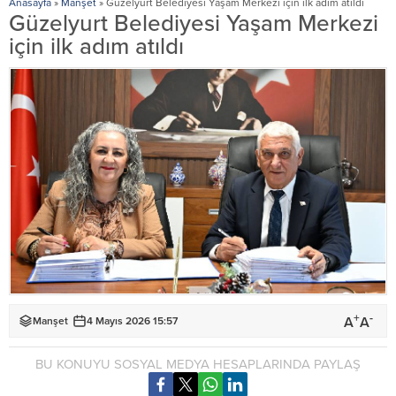
Anasayfa
»
Manşet
»
Güzelyurt Belediyesi Yaşam Merkezi için ilk adım atıldı
Güzelyurt Belediyesi Yaşam Merkezi
için ilk adım atıldı
+
-
A
A
Manşet
4 Mayıs 2026 15:57
BU KONUYU SOSYAL MEDYA HESAPLARINDA PAYLAŞ