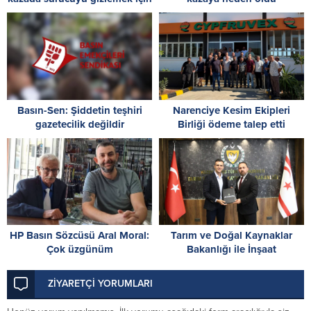
polise yalan söyleyen bir kişi
tutuklandı
Basın-Sen: Şiddetin teşhiri
Narenciye Kesim Ekipleri
gazetecilik değildir
Birliği ödeme talep etti
HP Basın Sözcüsü Aral Moral:
Tarım ve Doğal Kaynaklar
Çok üzgünüm
Bakanlığı ile İnşaat
Mühendisleri Odası arasında iş
birliği protokolü imzalandı
ZİYARETÇİ YORUMLARI