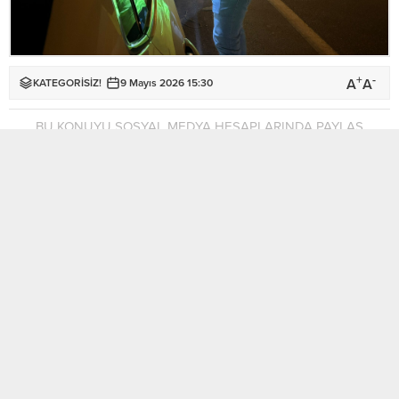
+
-
A
A
KATEGORİSİZ!
9 Mayıs 2026 15:30
BU KONUYU SOSYAL MEDYA HESAPLARINDA PAYLAŞ
Polis Genel Müdürlüğü’ne bağlı trafik ekipleri tarafından ülke
genelinde dün gerçekleştirilen trafik denetimlerinde toplam
1.879 araç sürücüsü kontrol edildi.
Denetimler sonucu çeşitli trafik suçlarından toplam 302
sürücü rapor edilerek aleyhlerinde yasal işlem başlatılırken,
30 araç trafikten men edildi ve 3 sürücü tutuklandı.
Polis Basın Subaylığı’ndan verilen bilgiye göre, rapor edilen
trafik suçlarının dağılımı şöyle: