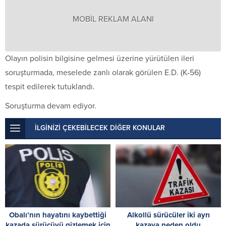
MOBİL REKLAM ALANI
Olayın polisin bilgisine gelmesi üzerine yürütülen ileri
soruşturmada, meselede zanlı olarak görülen E.D. (K-56)
tespit edilerek tutuklandı.
Soruşturma devam ediyor.
İLGİNİZİ ÇEKEBİLECEK DİĞER KONULAR
Obalı’nın hayatını kaybettiği
Alkollü sürücüler iki ayrı
kazada sürücüyü gizlemek için
kazaya neden oldu