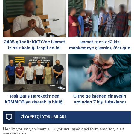
tutuklu kalacaklar
2435 gündür KKTC’de ikamet
İkamet izinsiz 12 kişi
izinsiz kaldığı tespit edildi
mahkemeye çıkarıldı, 8’er gün
tutukluluk emri verildi
Yeşil Barış Hareketi’nden
Girne’de işlenen cinayetin
KTMMOB’ye ziyaret: İş birliği
ardından 7 kişi tutuklandı
olanakları değerlendirildi
ZİYARETÇİ YORUMLARI
Henüz yorum yapılmamış. İlk yorumu aşağıdaki form aracılığıyla siz