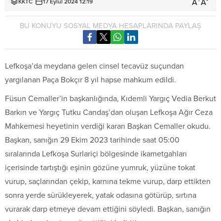
+
-
A
A
KKTC
17 Eylül 2024 12:19
BU KONUYU SOSYAL MEDYA HESAPLARINDA PAYLAŞ
Lefkoşa’da meydana gelen cinsel tecavüz suçundan
yargılanan Paça Bokçır 8 yıl hapse mahkum edildi.
Füsun Cemaller’in başkanlığında, Kıdemli Yargıç Vedia Berkut
Barkın ve Yargıç Tutku Candaş’dan oluşan Lefkoşa Ağır Ceza
Mahkemesi heyetinin verdiği kararı Başkan Cemaller okudu.
Başkan, sanığın 29 Ekim 2023 tarihinde saat 05:00
sıralarında Lefkoşa Surlariçi bölgesinde ikametgahları
içerisinde tartıştığı eşinin gözüne yumruk, yüzüne tokat
vurup, saçlarından çekip, karnına tekme vurup, darp ettikten
sonra yerde sürükleyerek, yatak odasına götürüp, sırtına
vurarak darp etmeye devam ettiğini söyledi. Başkan, sanığın