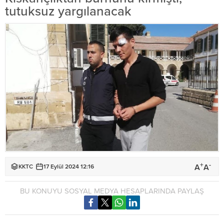
tutuksuz yargılanacak
+
-
A
A
KKTC
17 Eylül 2024 12:16
BU KONUYU SOSYAL MEDYA HESAPLARINDA PAYLAŞ