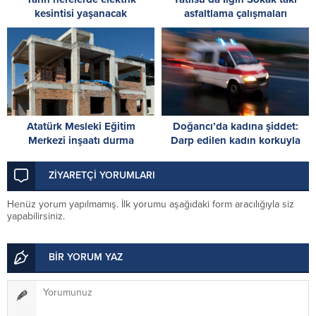
kesintisi yaşanacak
asfaltlama çalışmaları
tamamlandı
Atatürk Mesleki Eğitim
Doğancı’da kadına şiddet:
Merkezi inşaatı durma
Darp edilen kadın korkuyla
noktasında! İskele’den acil
pencereden atladı, ağır
destek çağrısı
yaralandı
ZİYARETÇİ YORUMLARI
Henüz yorum yapılmamış. İlk yorumu aşağıdaki form aracılığıyla siz
yapabilirsiniz.
BİR YORUM YAZ