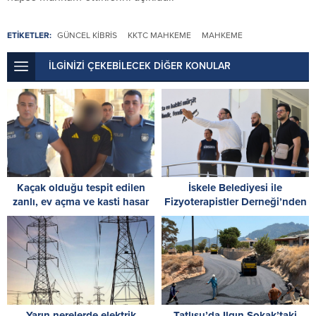
ETİKETLER:
GÜNCEL KIBRIS
KKTC MAHKEME
MAHKEME
İLGİNİZİ ÇEKEBİLECEK DİĞER KONULAR
Kaçak olduğu tespit edilen
İskele Belediyesi ile
zanlı, ev açma ve kasti hasar
Fizyoterapistler Derneği’nden
vermekle de itham ediliyor: 8
Ötüken Özel Eğitim Okulu’na
gün tutukluluk
ziyaret
Yarın nerelerde elektrik
Tatlısu’da Ilgın Sokak’taki