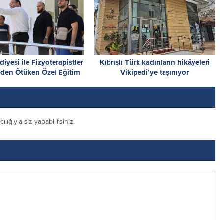
diyesi ile Fizyoterapistler
Kıbrıslı Türk kadınların hikâyeleri
nden Ötüken Özel Eğitim
Vikipedi’ye taşınıyor
kulu’na ziyaret
ığıyla siz yapabilirsiniz.