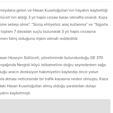
 meydana gelen ve Hasan Kusetoğulları’nın hayatını kaybettiği
celi’nin aldığı 3 yıl hapis cezası kararı istinafta onandı. Kaza
Ölüme sebep olma”, “Sürüş ehliyetsiz araç kullanma” ve “Sigorta
 toplam 7 davadan suçlu bulunarak 3 yıl hapis cezasına
en fahiş olduğuna ilişkin istinafı reddedildi.
Hasan Hüseyin Sütlüceli, yönetiminde bulundurduğu DE 370
avşağında Nergisli köyü istikametine doğru seyrederken sağa
duğu aracın direksiyon hakimiyetini kaybedip önce yolun
kla atması neticesinde bir trafik kazasına neden olmuştu. Kaza
daki Hasan Kusetoğulları almış olduğu yaralardan dolayı
atını kaybetmişti.