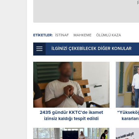
ETİKETLER:
ISTINAF
MAHKEME
ÖLÜMLÜ KAZA
İLGİNİZİ ÇEKEBİLECEK DİĞER KONULAR
2435 gündür KKTC’de ikamet
“Yükseköğ
izinsiz kaldığı tespit edildi
kararlar