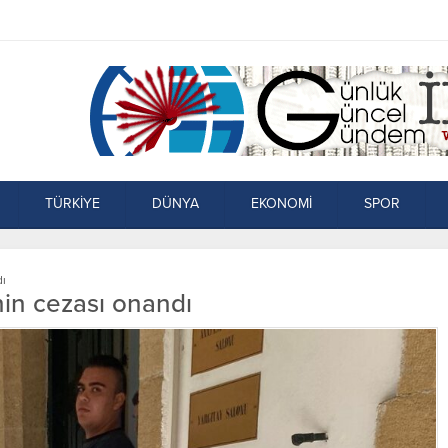
TÜRKİYE
DÜNYA
EKONOMİ
SPOR
dı
nin cezası onandı