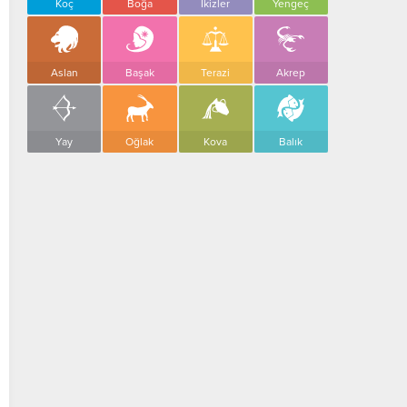
Koç
Boğa
İkizler
Yengeç
Aslan
Başak
Terazi
Akrep
Yay
Oğlak
Kova
Balık