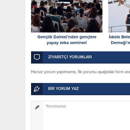
Gençlik Dairesi’nden gençlere
İskele Bele
yapay zeka semineri
Derneği’
O
ZİYARETÇİ YORUMLARI
Henüz yorum yapılmamış. İlk yorumu aşağıdaki form aracıl
BİR YORUM YAZ