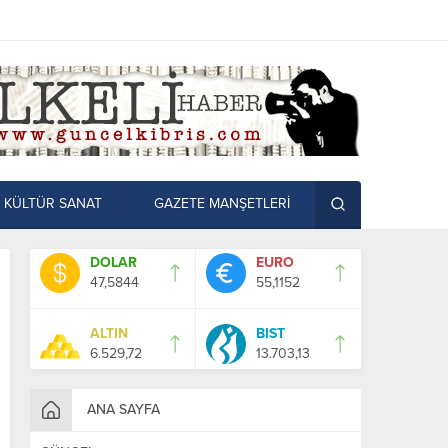
KÜLTÜR SANAT
GAZETE MANŞETLERİ
DOLAR
EURO
47,5844
55,1152
ALTIN
BIST
6.529,72
13.703,13
ANA SAYFA