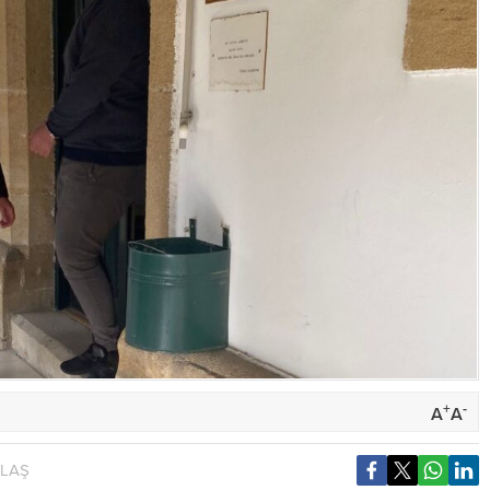
+
-
A
A
YLAŞ