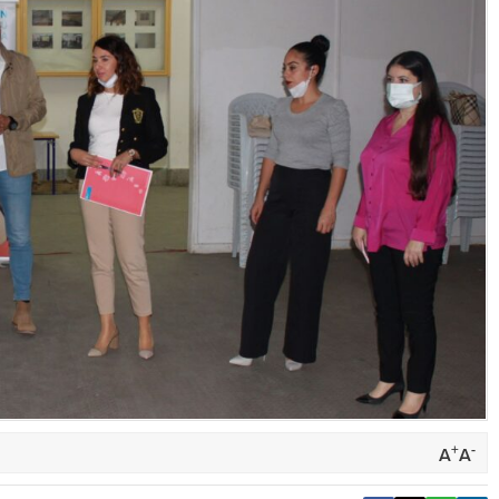
+
-
A
A