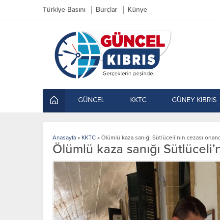
Türkiye Basını
Burçlar
Künye
GÜNCEL
KKTC
GÜNEY KIBRIS
Anasayfa
»
KKTC
»
Ölümlü kaza sanığı Sütlüceli’nin cezası onan
Ölümlü kaza sanığı Sütlüceli’