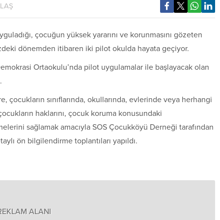
YLAŞ
yguladığı, çocuğun yüksek yararını ve korunmasını gözeten
deki dönemden itibaren iki pilot okulda hayata geçiyor.
Demokrasi Ortaokulu’nda pilot uygulamalar ile başlayacak olan
.
 çocukların sınıflarında, okullarında, evlerinde veya herhangi
çocukların haklarını, çocuk koruma konusundaki
bilmelerini sağlamak amacıyla SOS Çocukköyü Derneği tarafından
taylı ön bilgilendirme toplantıları yapıldı.
REKLAM ALANI