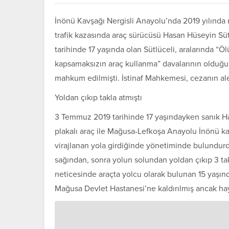
İnönü Kavşağı Nergisli Anayolu’nda 2019 yılında
trafik kazasında araç sürücüsü Hasan Hüseyin Sütlü
tarihinde 17 yaşında olan Sütlüceli, aralarında “
kapsamaksızın araç kullanma” davalarının olduğu
mahkum edilmişti. İstinaf Mahkemesi, cezanın alen
Yoldan çıkıp takla atmıştı
3 Temmuz 2019 tarihinde 17 yaşındayken sanık 
plakalı araç ile Mağusa-Lefkoşa Anayolu İnönü k
virajlanan yola girdiğinde yönetiminde bulundur
sağından, sonra yolun solundan yoldan çıkıp 3 ta
neticesinde araçta yolcu olarak bulunan 15 yaşın
Mağusa Devlet Hastanesi’ne kaldırılmış ancak hay