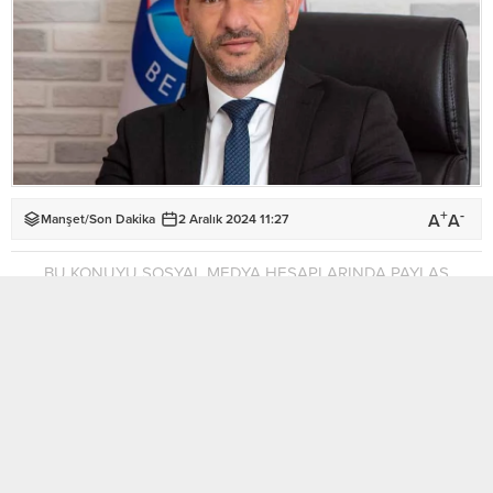
+
-
A
A
Manşet
/
Son Dakika
2 Aralık 2024 11:27
BU KONUYU SOSYAL MEDYA HESAPLARINDA PAYLAŞ
Çatalköy – Esentepe Belediye Başkanı Ceyhun Kırok, Girne-
Çatalköy yolunda hafta sonu meydana gelen kazanın
ardından yaptığı açıklamada, “Görevini yapmayanları,
sorumluluktan kaçanları görevlerini yapmaya ve
sorumluluklarını yerine getirmeye davet ediyorum” ifadelerini