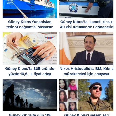
Güney Kıbrıs-Yunanistan
Güney Kıbrıs’ta ikamet izinsiz
feribot bağlantısı başarısız
40 kişi tutuklandı: Cephanelik
oldu
ele geçirildi
Güney Kıbrıs’ta 805 üründe
Nikos Hristodulidis: BM, Kıbrıs
yüzde 10,6’lık fiyat artışı
müzakereleri için anayasa
uzmanı görevlendirdi
Güney Kıbrıs’ta dün 119
Güney Kıbrıs’ı sarsan seri