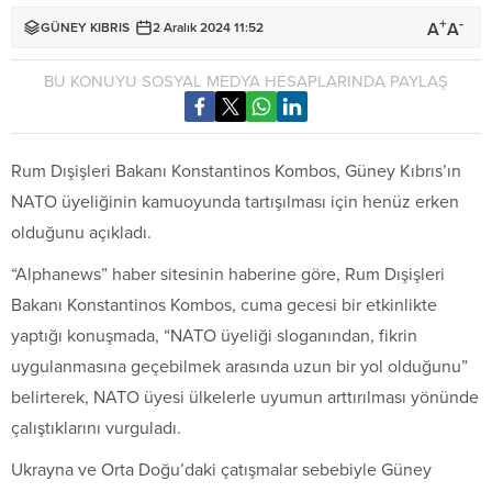
+
-
A
A
GÜNEY KIBRIS
2 Aralık 2024 11:52
BU KONUYU SOSYAL MEDYA HESAPLARINDA PAYLAŞ
Rum Dışişleri Bakanı Konstantinos Kombos, Güney Kıbrıs’ın
NATO üyeliğinin kamuoyunda tartışılması için henüz erken
olduğunu açıkladı.
“Alphanews” haber sitesinin haberine göre, Rum Dışişleri
Bakanı Konstantinos Kombos, cuma gecesi bir etkinlikte
yaptığı konuşmada, “NATO üyeliği sloganından, fikrin
uygulanmasına geçebilmek arasında uzun bir yol olduğunu”
belirterek, NATO üyesi ülkelerle uyumun arttırılması yönünde
çalıştıklarını vurguladı.
Ukrayna ve Orta Doğu’daki çatışmalar sebebiyle Güney