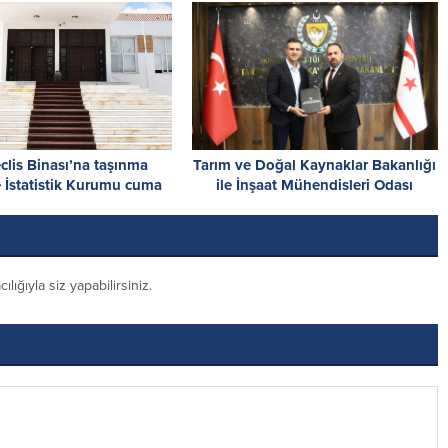
clis Binası’na taşınma
Tarım ve Doğal Kaynaklar Bakanlığı
 İstatistik Kurumu cuma
ile İnşaat Mühendisleri Odası
dar hizmet veremeyecek
arasında iş birliği protokolü
imzalandı
ığıyla siz yapabilirsiniz.