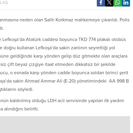
YLAŞ
lanmasına neden olan Salih Korkmaz mahkemeye çıkarıldı. Polis
ı.
nde Lefkoşa’da Atatürk caddesi boyunca TKD 774 plakalı otobüs
ine doğru kullanan Lefkoşa’da sakin zanlının seyrettiği yol
nüne geldiğinde karşı yönden gelip düz gitmekte olan araçlara
siz çift beyaz çizgiye itaat etmeden dikkatsiz bir şekilde
ucu, o esnada karşı yönden cadde boyunca soldan birinci şerit
fkoşa’da sakin Ahmad Ammar Ali (E-20) yönetimindeki AA 998 B
ıklarını söyledi.
nün kaldırılmış olduğu LDH acil servisinde yapılan ilk yardım
alındığını belirtti.