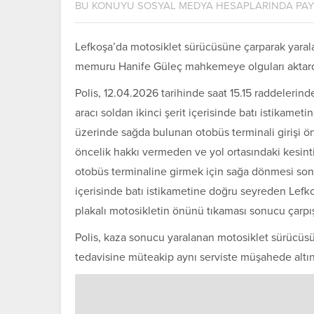
BU KONUYU SOSYAL MEDYA HESAPLARINDA PA
Lefkoşa’da motosiklet sürücüsüne çarparak yara
memuru Hanife Güleç mahkemeye olguları aktard
Polis, 12.04.2026 tarihinde saat 15.15 raddeleri
aracı soldan ikinci şerit içerisinde batı istikamet
üzerinde sağda bulunan otobüs terminali girişi ö
öncelik hakkı vermeden ve yol ortasındaki kesinti
otobüs terminaline girmek için sağa dönmesi son
içerisinde batı istikametine doğru seyreden Le
plakalı motosikletin önünü tıkaması sonucu çarpışt
Polis, kaza sonucu yaralanan motosiklet sürücüsü
tedavisine müteakip aynı serviste müşahede altına 