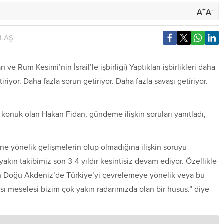
+
-
A
A
YLAŞ
e Rum Kesimi’nin İsrail’le işbirliği) Yaptıkları işbirlikleri daha
riyor. Daha fazla sorun getiriyor. Daha fazla savaşı getiriyor.
konuk olan Hakan Fidan, gündeme ilişkin soruları yanıtladı,
ne yönelik gelişmelerin olup olmadığına ilişkin soruyu
lı yakın takibimiz son 3-4 yıldır kesintisiz devam ediyor. Özellikle
ün Doğu Akdeniz’de Türkiye’yi çevrelemeye yönelik veya bu
sı meselesi bizim çok yakın radarımızda olan bir husus.” diye