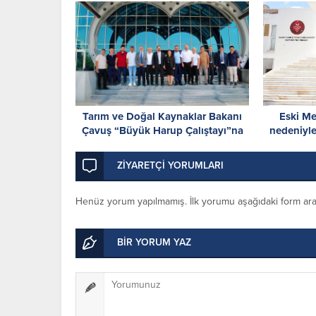
Tarım ve Doğal Kaynaklar Bakanı
Eski Me
Çavuş “Büyük Harup Çalıştayı”na
nedeniyle
katıldı
gününe ka
ZİYARETÇİ YORUMLARI
Henüz yorum yapılmamış. İlk yorumu aşağıdaki form aracıl
BİR YORUM YAZ