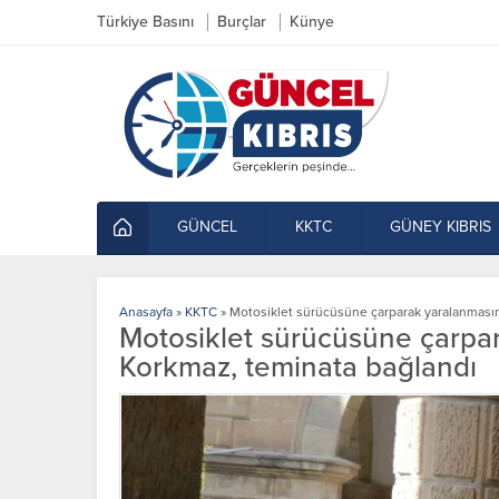
Türkiye Basını
Burçlar
Künye
GÜNCEL
KKTC
GÜNEY KIBRIS
Anasayfa
»
KKTC
»
Motosiklet sürücüsüne çarparak yaralanmasın
Motosiklet sürücüsüne çarpa
Korkmaz, teminata bağlandı