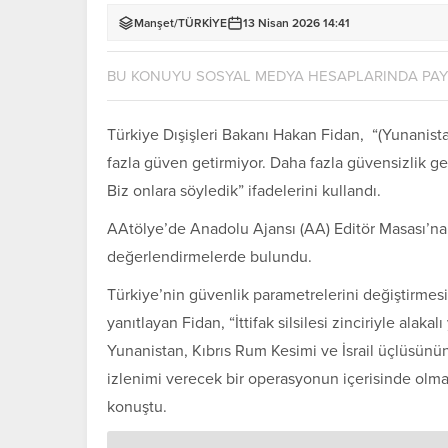
Manşet
/
TÜRKİYE
13 Nisan 2026 14:41
BU KONUYU SOSYAL MEDYA HESAPLARINDA PA
Türkiye Dışişleri Bakanı Hakan Fidan, “(Yunanistan v
fazla güven getirmiyor. Daha fazla güvensizlik geti
Biz onlara söyledik” ifadelerini kullandı.
AAtölye’de Anadolu Ajansı (AA) Editör Masası’na 
değerlendirmelerde bulundu.
Türkiye’nin güvenlik parametrelerini değiştirmesi
yanıtlayan Fidan, “İttifak silsilesi zinciriyle alaka
Yunanistan, Kıbrıs Rum Kesimi ve İsrail üçlüsün
izlenimi verecek bir operasyonun içerisinde olma
konuştu.