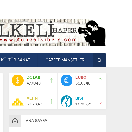
KÜLTÜR SANAT
GAZETE MANŞETLERİ
DOLAR
EURO
47,7048
55,0748
ALTIN
BIST
6.623,43
13.785,25
ANA SAYFA