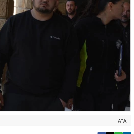
+
-
A
A