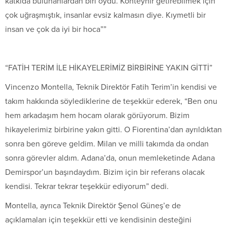
katkıda bulunanlardan biri oydu. Konteynır getirebilmek için
çok uğraşmıştık, insanlar evsiz kalmasın diye. Kıymetli bir
insan ve çok da iyi bir hoca””
“FATİH TERİM İLE HİKAYELERİMİZ BİRBİRİNE YAKIN GİTTİ”
Vincenzo Montella, Teknik Direktör Fatih Terim’in kendisi ve
takım hakkında söylediklerine de teşekkür ederek, “Ben onu
hem arkadaşım hem hocam olarak görüyorum. Bizim
hikayelerimiz birbirine yakın gitti. O Fiorentina’dan ayrıldıktan
sonra ben göreve geldim. Milan ve milli takımda da ondan
sonra görevler aldım. Adana’da, onun memleketinde Adana
Demirspor’un başındaydım. Bizim için bir referans olacak
kendisi. Tekrar tekrar teşekkür ediyorum” dedi.
Montella, ayrıca Teknik Direktör Şenol Güneş’e de
açıklamaları için teşekkür etti ve kendisinin desteğini