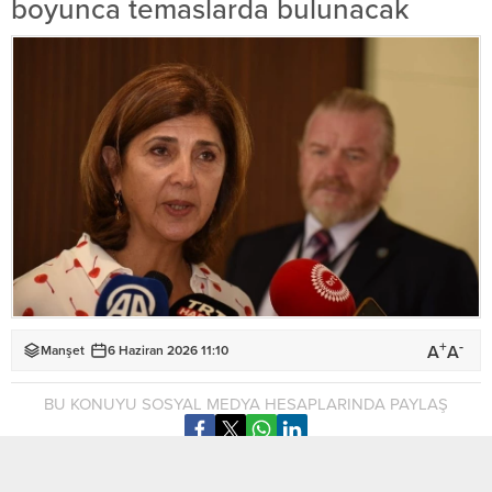
boyunca temaslarda bulunacak
+
-
A
A
Manşet
6 Haziran 2026 11:10
BU KONUYU SOSYAL MEDYA HESAPLARINDA PAYLAŞ