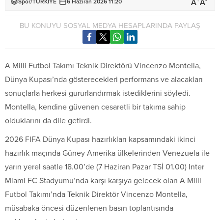
+
-
A
A
Spor
/
TÜRKİYE
6 Haziran 2026 11:20
BU KONUYU SOSYAL MEDYA HESAPLARINDA PAYLAŞ
A Milli Futbol Takımı Teknik Direktörü Vincenzo Montella,
Dünya Kupası’nda gösterecekleri performans ve alacakları
sonuçlarla herkesi gururlandırmak istediklerini söyledi.
Montella, kendine güvenen cesaretli bir takıma sahip
olduklarını da dile getirdi.
2026 FIFA Dünya Kupası hazırlıkları kapsamındaki ikinci
hazırlık maçında Güney Amerika ülkelerinden Venezuela ile
yarın yerel saatle 18.00’de (7 Haziran Pazar TSİ 01.00) Inter
Miami FC Stadyumu’nda karşı karşıya gelecek olan A Milli
Futbol Takımı’nda Teknik Direktör Vincenzo Montella,
müsabaka öncesi düzenlenen basın toplantısında