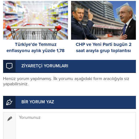
ve amiral terfi etti
Türkiye’de Temmuz
CHP ve Yeni Parti bugün 2
enflasyonu aylık yüzde 1,78
saat arayla grup toplantısı
oldu
yapacak: Gözler Kılıçdaroğlu
ve Özel’de
ZİYARETÇİ YORUMLARI
Henüz yorum yapılmamış. İlk yorumu aşağıdaki form aracılığıyla siz
yapabilirsiniz.
BİR YORUM YAZ