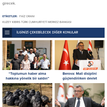
girecek.
ETİKETLER:
FAIZ ORANI
KUZEY KIBRIS TÜRK CUMHURIYETI MERKEZ BANKASI
İLGİNİZİ ÇEKEBİLECEK DİĞER KONULAR
“Toplumun haber alma
Berova: Mali disiplini
hakkına yönelik bir saldırı”
güçlendirirken devlet
gelirlerini artırdık