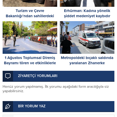
Turizm ve Çevre
Erhürman: Kadına yönelik
Bakanlığı’ndan sahillerdeki
şiddet medeniyet kaybıdır
kirliliğe tepki: Sahillerde,
utandıran manzaralar!
1 Ağustos Toplumsal Direniş
Metropoldeki bıçaklı saldırıda
Bayramı tören ve etkinliklerle
yaralanan Zhanerke
kutlanıyor
Abdrazakova için acil kan
çağrısı
ZİYARETÇİ YORUMLARI
Henüz yorum yapılmamış. İlk yorumu aşağıdaki form aracılığıyla siz
yapabilirsiniz.
BİR YORUM YAZ