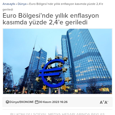
Anasayfa
»
Dünya
»
Euro Bölgesi’nde yıllık enflasyon kasımda yüzde 2,4’e
geriledi
Euro Bölgesi’nde yıllık enflasyon
kasımda yüzde 2,4’e geriledi
+
-
A
A
Dünya
/
EKONOMİ
30 Kasım 2023 16:26
BU KONUYU SOSYAL MEDYA HESAPLARINDA PAYLAŞ