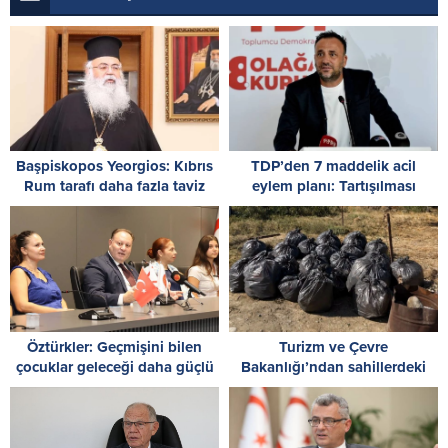
Başpiskopos Yeorgios: Kıbrıs
TDP’den 7 maddelik acil
Rum tarafı daha fazla taviz
eylem planı: Tartışılması
vermemeli
gereken kişinin kimliği değil,
sistemin çöküşüdür!
Öztürkler: Geçmişini bilen
Turizm ve Çevre
çocuklar geleceği daha güçlü
Bakanlığı’ndan sahillerdeki
inşa eder
kirliliğe tepki: Sahillerde,
utandıran manzaralar!