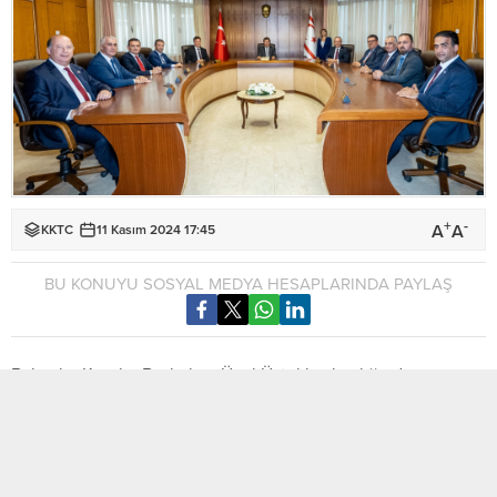
+
-
A
A
KKTC
11 Kasım 2024 17:45
BU KONUYU SOSYAL MEDYA HESAPLARINDA PAYLAŞ
Bakanlar Kurulu, Başbakan Ünal Üstel başkanlığında
toplanacak.
Toplantı bugün saat 18.00’de başlayacak.