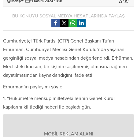
+
-
A
A
Manşet
11 Kasım 2024 18:01
BU KONUYU SOSYAL MEDYA HESAPLARINDA PAYLAŞ
Cumhuriyetçi Türk Partisi (CTP) Genel Başkanı Tufan
Erhürman, Cumhuriyet Meclisi Genel Kurulu’nda yaşanan
gerginliği sosyal medya hesabından değerlendirdi. Erhürman,
Meclisteki kaosun, bir kişinin seçilmemiş olmasına rağmen
dayatılmasından kaynaklandığını ifade etti.
Erhürman’ın paylaşımı şöyle:
1. “Hükumet”e mensup milletvekillerinin Genel Kurul
kapılarını kilitlediği haberi ile başladı gün.
MOBİL REKLAM ALANI