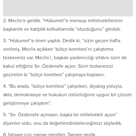
2. Meclis’e geldik. “Hükumet”e mensup milletvekillerinin
başkanlık ve katiplik koltuklarında “oturduğunu” gördük.
3. “Hükumet”e öneri yaptık. Dedik ki, “sizin geçen hafta
verilmiş, Meclis açıkken ‘bütçe komitesi’ni çalıştırma
tezkereniz var. Meclis’i, başkan yardımcılığı sıfatını sizin de
kabul ettiğiniz Sn. Özdenefe açsın. Sizin tezkerenizi
geçirelim ki “bütçe komitesi” çalışmaya başlasın.
4. “Bu arada, “bütçe komitesi” çalışırken, diyalog yoluyla,
akla, demokrasiye ve hukukun üstünlüğüne uygun bir çözüm
geliştirmeye çalışalım”.
5. “Sn. Özdenefe açmasın, başka bir milletvekili açsın”
diyenler oldu, onu da değerlendirebileceğimizi söyledik.
6. İstişare için zaman istediler. Tamam dedik.