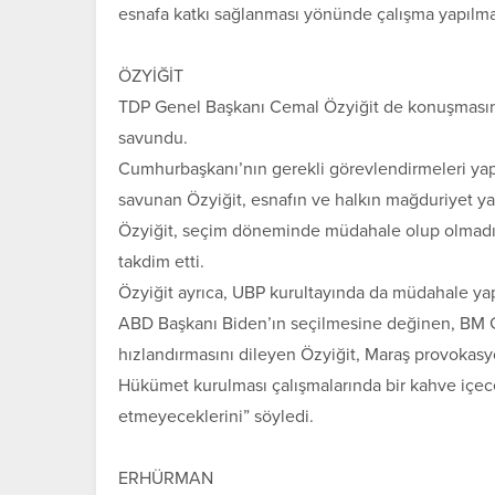
esnafa katkı sağlanması yönünde çalışma yapılması
ÖZYİĞİT
TDP Genel Başkanı Cemal Özyiğit de konuşmasınd
savundu.
Cumhurbaşkanı’nın gerekli görevlendirmeleri yap
savunan Özyiğit, esnafın ve halkın mağduriyet ya
Özyiğit, seçim döneminde müdahale olup olmadığı
takdim etti.
Özyiğit ayrıca, UBP kurultayında da müdahale yapıl
ABD Başkanı Biden’ın seçilmesine değinen, BM Ge
hızlandırmasını dileyen Özyiğit, Maraş provokasy
Hükümet kurulması çalışmalarında bir kahve içecek
etmeyeceklerini” söyledi.
ERHÜRMAN