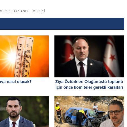
MECLIS TOPLANDI
MECLISI
va nasıl olacak?
Ziya Öztürkler: Olağanüstü toplantı
için önce komiteler gerekli kararları
üretmelidir