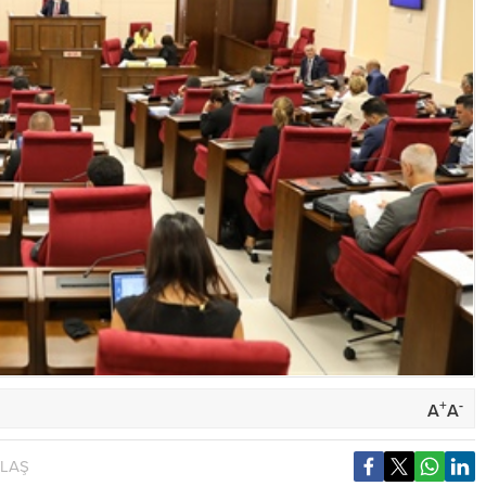
+
-
A
A
YLAŞ