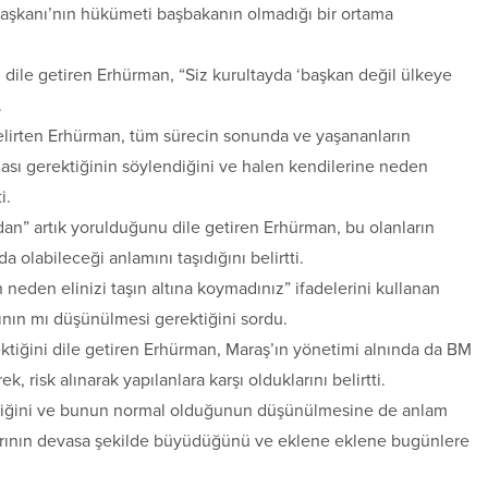
şkanı’nın hükümeti başbakanın olmadığı bir ortama
ile getiren Erhürman, “Siz kurultayda ‘başkan değil ülkeye
.
belirten Erhürman, tüm sürecin sonunda ve yaşananların
ması gerektiğinin söylendiğini ve halen kendilerine neden
i.
dan” artık yorulduğunu dile getiren Erhürman, bu olanların
olabileceği anlamını taşıdığını belirtti.
n neden elinizi taşın altına koymadınız” ifadelerini kullanan
ının mı düşünülmesi gerektiğini sordu.
ktiğini dile getiren Erhürman, Maraş’ın yönetimi alnında da BM
risk alınarak yapılanlara karşı olduklarını belirtti.
mediğini ve bunun normal olduğunun düşünülmesine de anlam
larının devasa şekilde büyüdüğünü ve eklene eklene bugünlere