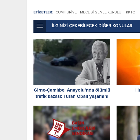
ETİKETLER:
CUMHURIYET MECLISI GENEL KURULU
KKTC
İLGİNİZİ ÇEKEBİLECEK DİĞER KONULAR
Girne-Çamlıbel Anayolu’nda ölümlü
Ha
trafik kazası: Turan Obalı yaşamını
yitirdi!