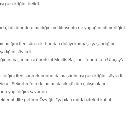
 gerektiğini belirtti.
a, hükümetin olmadığını ve kimsenin ne yaptığını bilmediğini
madığını ileri sürerek, bundan dolayı karmaşa yaşandığını
şadığını söyledi.
nın araştırılması önerisini Meclis Başkanı Teberüken Uluçay’a
dığını ileri sürerek bunun da araştırılması gerektiğini söyledi.
nel Sekreteri’nin de adım atarak çözüm çalışmalarını
onu yapıldığını savundu.
lerini dile getiren Özyiğit, “yapılan müdahaleleri kabul