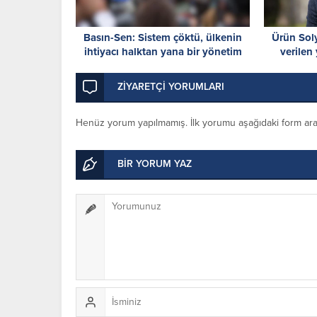
Basın-Sen: Sistem çöktü, ülkenin
Ürün Sol
ihtiyacı halktan yana bir yönetim
verilen 
anlayışıdır
ZİYARETÇİ YORUMLARI
Henüz yorum yapılmamış. İlk yorumu aşağıdaki form aracıl
BİR YORUM YAZ