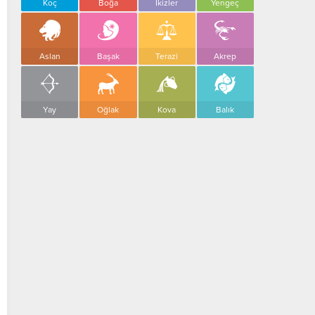
Koç
Boğa
İkizler
Yengeç
Aslan
Başak
Terazi
Akrep
Yay
Oğlak
Kova
Balık