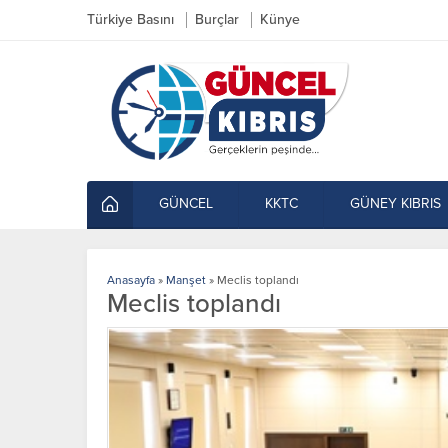
Türkiye Basını
Burçlar
Künye
GÜNCEL
KKTC
GÜNEY KIBRIS
Anasayfa
»
Manşet
»
Meclis toplandı
Meclis toplandı