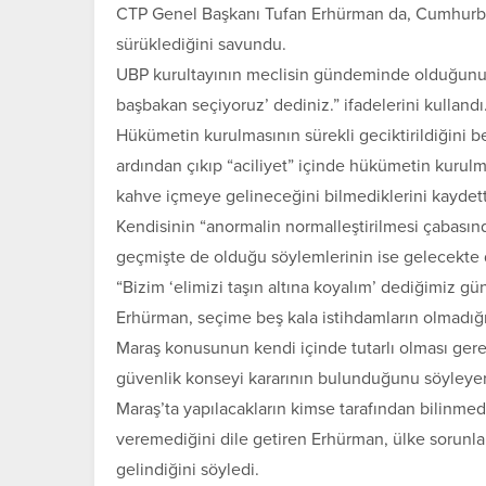
CTP Genel Başkanı Tufan Erhürman da, Cumhurba
sürüklediğini savundu.
UBP kurultayının meclisin gündeminde olduğunu d
başbakan seçiyoruz’ dediniz.” ifadelerini kullandı
Hükümetin kurulmasının sürekli geciktirildiğini 
ardından çıkıp “aciliyet” içinde hükümetin kurul
kahve içmeye gelineceğini bilmediklerini kaydett
Kendisinin “anormalin normalleştirilmesi çabasın
geçmişte de olduğu söylemlerinin ise gelecekte da 
“Bizim ‘elimizi taşın altına koyalım’ dediğimiz gü
Erhürman, seçime beş kala istihdamların olmadığ
Maraş konusunun kendi içinde tutarlı olması gere
güvenlik konseyi kararının bulunduğunu söyleyerek, 
Maraş’ta yapılacakların kimse tarafından bilin
veremediğini dile getiren Erhürman, ülke sorun
gelindiğini söyledi.