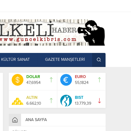
KÜLTÜR SANAT
GAZETE MANŞETLERİ
DOLAR
EURO
47,6954
55,1824
ALTIN
BIST
6.662,10
13.779,39
ANA SAYFA