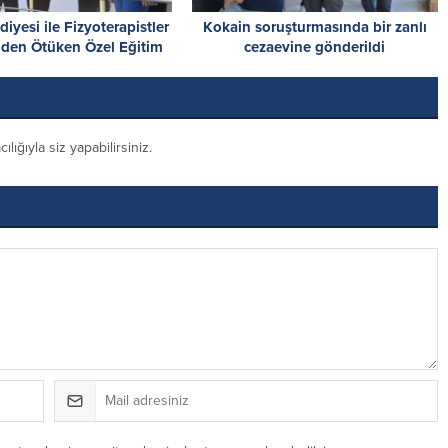
diyesi ile Fizyoterapistler
Kokain soruşturmasında bir zanlı
nden Ötüken Özel Eğitim
cezaevine gönderildi
kulu’na ziyaret
ığıyla siz yapabilirsiniz.