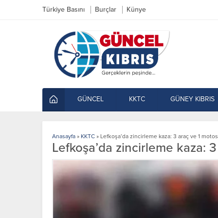
Türkiye Basını
Burçlar
Künye
GÜNCEL
KKTC
GÜNEY KIBRIS
Anasayfa
»
KKTC
»
Lefkoşa’da zincirleme kaza: 3 araç ve 1 motosi
Lefkoşa’da zincirleme kaza: 3 