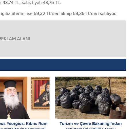
 43,74 TL, satış fiyatı 43,75 TL.
İngiliz Sterlini ise 59,32 TL’den alınıp 59,36 TL’den satılıyor.
REKLAM ALANI
os Yeorgios: Kıbrıs Rum
Turizm ve Çevre Bakanlığı’ndan