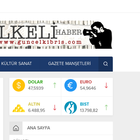
KÜLTÜR SANAT
GAZETE MANŞETLERİ
DOLAR
EURO
47,5939
54,9646
ALTIN
BIST
6.488,95
13.798,82
ANA SAYFA