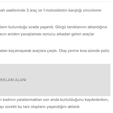
 saatlerinde 3 araç ve 1 motosikletin karıştığı zincirleme
ların bulunduğu sırada yaşandı. Görgü tanıklarının aktardığına
racın aniden yavaşlaması sonucu arkadan gelen araçlar
dan kaçamayarak araçlara çarptı. Olay yerine kısa sürede polis
REKLAM ALANI
bir kadının yaralanmaktan son anda kurtulduğunu kaydederken,
ı sürekli bu tarz olayların yaşandığını aktardı.