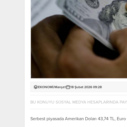
EKONOMİ
/
Manşet
18 Şubat 2026 09:28
BU KONUYU SOSYAL MEDYA HESAPLARINDA PA
Serbest piyasada Amerikan Doları 43,74 TL, Euro 51