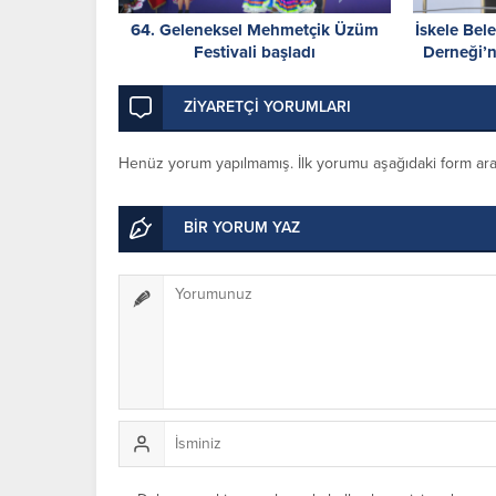
64. Geleneksel Mehmetçik Üzüm
İskele Bele
Festivali başladı
Derneği’
O
ZİYARETÇİ YORUMLARI
Henüz yorum yapılmamış. İlk yorumu aşağıdaki form aracıl
BİR YORUM YAZ