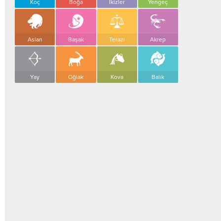
Koç
Boğa
İkizler
Yengeç
Aslan
Başak
Terazi
Akrep
Yay
Oğlak
Kova
Balık