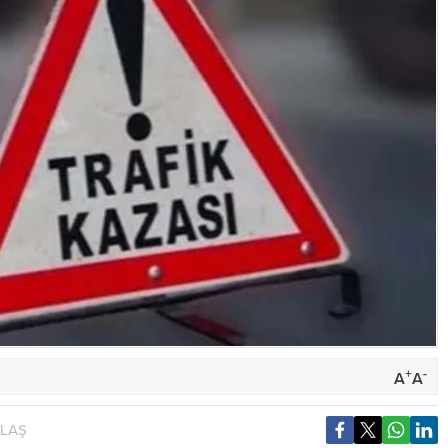
+
-
A
A
YLAŞ