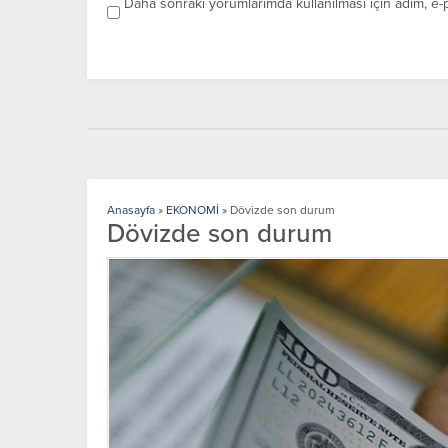
Daha sonraki yorumlarımda kullanılması için adım, e-
Anasayfa
»
EKONOMİ
»
Dövizde son durum
Dövizde son durum