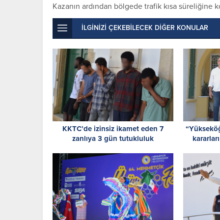
Kazanın ardından bölgede trafik kısa süreliğine kon
İLGİNİZİ ÇEKEBİLECEK DİĞER KONULAR
KKTC’de izinsiz ikamet eden 7
“Yükseköğ
zanlıya 3 gün tutukluluk
kararlar