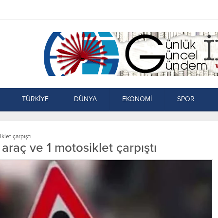
TÜRKİYE
DÜNYA
EKONOMİ
SPOR
klet çarpıştı
araç ve 1 motosiklet çarpıştı