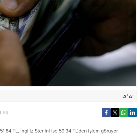
+
-
A
A
YLAŞ
,84 TL, İngiliz Sterlini ise 59,34 TL’den işlem görüyor.