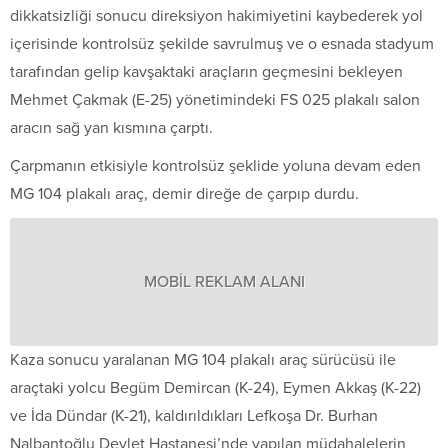
dikkatsizliği sonucu direksiyon hakimiyetini kaybederek yol
içerisinde kontrolsüz şekilde savrulmuş ve o esnada stadyum
tarafından gelip kavşaktaki araçların geçmesini bekleyen
Mehmet Çakmak (E-25) yönetimindeki FS 025 plakalı salon
aracın sağ yan kısmına çarptı.
Çarpmanın etkisiyle kontrolsüz şeklide yoluna devam eden
MG 104 plakalı araç, demir direğe de çarpıp durdu.
MOBİL REKLAM ALANI
Kaza sonucu yaralanan MG 104 plakalı araç sürücüsü ile
araçtaki yolcu Begüm Demircan (K-24), Eymen Akkaş (K-22)
ve İda Dündar (K-21), kaldırıldıkları Lefkoşa Dr. Burhan
Nalbantoğlu Devlet Hastanesi’nde yapılan müdahalelerin