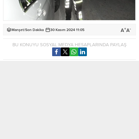
+
-
A
A
Manşet
/
Son Dakika
30 Kasım 2024 11:05
BU KONUYU SOSYAL MEDYA HESAPLARINDA PAYLAŞ
Lefkoşa’da dün gece asayiş ve trafik denetimi yapıldı.
Polis basın bültenine göre, dün gece 20.00 – 24.00 saatleri
arasında, Lefkoşa Polis Müdürlüğü’nün sorumluluk alanı
içerisinde yapılan asayiş ve trafik denetimleri kapsamında
bölgede faaliyet gösteren gece kulüpleri ve kahvehaneler ile
halkın yoğun olarak bulunduğu yerler kontrol edildi, herhangi
bir olumsuzluk tespit edilmedi.
Kumarhanelerde yapılan denetimlerde ise, kumarhaneye