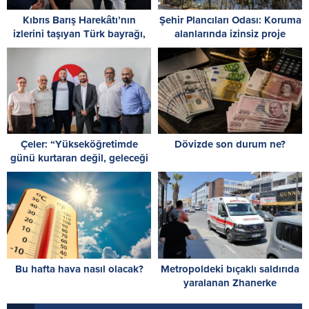
Kıbrıs Barış Harekâtı’nın
Şehir Plancıları Odası: Koruma
izlerini taşıyan Türk bayrağı,
alanlarında izinsiz proje
restorasyon ve konservasyon
uygulamalarına son verilmeli
sürecine alındı
Çeler: “Yükseköğretimde
Dövizde son durum ne?
günü kurtaran değil, geleceği
planlayan politikalara ihtiyaç
var”
Bu hafta hava nasıl olacak?
Metropoldeki bıçaklı saldırıda
yaralanan Zhanerke
Abdrazakova için acil kan