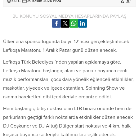
+
-
A
A
KKTC
29 Kasım 2024 11:24
BU KONUYU SOSYAL MEDYA HESAPLARINDA PAYLAŞ
Ülker ana sponsorluğunda bu yıl 12’ncisi gerçekleştirilecek
Lefkoşa Maratonu 1 Aralık Pazar günü düzenlenecek.
Lefkoşa Türk Belediyesi’nden yapılan açıklamaya göre,
Lefkoşa Maratonu başlangıç alanı ve parkur boyunca canlı
müzik performansları, çocuklara yönelik eğlenceli etkinlikler,
maskotlar, yiyecek ve içecek stantları, Spinning Show ve
ısınma hareketleri gibi içerikleriyle organize edildi.
Hem başlangıç-bitiş noktası olan LTB binası önünde hem de
parkurların geçtiği farklı noktalarda etkinlikler düzenlenecek
DJ Coşkuner ve DJ Altuğ Dülger start noktası ve 4 km. halk
koşusu boyunca setleriyle katılımcılara eşlik edecek.