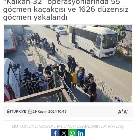
“Kalkan-32” operasyonlarında 55
göçmen kaçakçısı ve 1626 düzensiz
göçmen yakalandı
+
-
A
A
TÜRKİYE
29 Kasım 2024 10:45
BU KONUYU SOSYAL MEDYA HESAPLARINDA PAYLAŞ