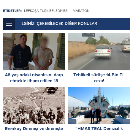
ETİKETLER:
LEFKOŞA TÜRK BELEDIYESI
MARATON
İLGİNİZİ ÇEKEBİLECEK DİĞER KONULAR
48 yaşındaki nişanlısını darp
Tehlikeli sürüşe 14 Bin TL
etmekle itham edilen 18
ceza!
yaşındaki zanlı 3 gün daha
tutuklu kalacak
Erenköy Direnişi ve direnişte
“HMAS TEAL Denizcilik