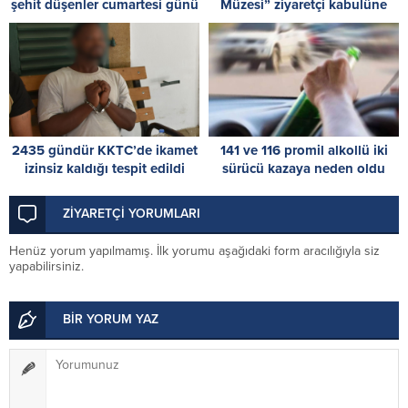
şehit düşenler cumartesi günü
Müzesi” ziyaretçi kabulüne
düzenlenecek törenle anılacak
başladı
2435 gündür KKTC’de ikamet
141 ve 116 promil alkollü iki
izinsiz kaldığı tespit edildi
sürücü kazaya neden oldu
ZİYARETÇİ YORUMLARI
Henüz yorum yapılmamış. İlk yorumu aşağıdaki form aracılığıyla siz
yapabilirsiniz.
BİR YORUM YAZ