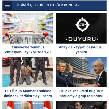
İLGİNİZİ ÇEKEBİLECEK DİĞER KONULAR
Türkiye’de Temmuz
Altay’da kayyım başvurusu
enflasyonu aylık yüzde 1,78
yapıldı
oldu
FETÖ’nün Marmaris suikast
CHP ve Yeni Parti bugün 2
timindeki terörist 10 yıl sonra
saat arayla grup toplantısı
yakalandı
yapacak: Gözler Kılıçdaroğlu
ve Özel’de