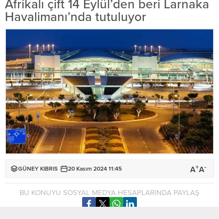
Afrikalı çift 14 Eylül’den beri Larnaka
Havalimanı’nda tutuluyor
+
-
A
A
GÜNEY KIBRIS
20 Kasım 2024 11:45
BU KONUYU SOSYAL MEDYA HESAPLARINDA PAYLAŞ