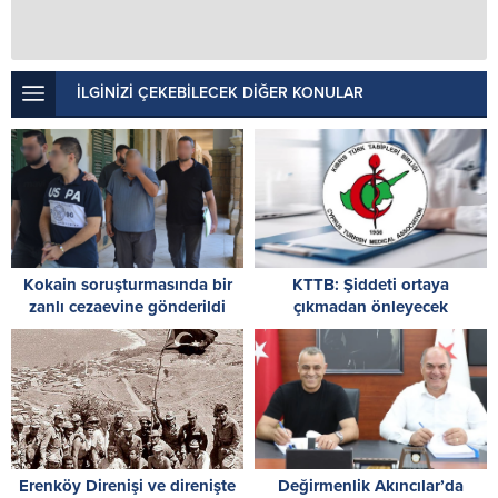
İLGİNİZİ ÇEKEBİLECEK DİĞER KONULAR
Kokain soruşturmasında bir
KTTB: Şiddeti ortaya
zanlı cezaevine gönderildi
çıkmadan önleyecek
mekanizmaları güçlendirmek
zorundayız
Erenköy Direnişi ve direnişte
Değirmenlik Akıncılar’da