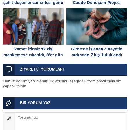
şehit düşenler cumartesi günü
Cadde Dönüşüm Projesi
düzenlenecek törenle anılacak
başlıyor
İkamet izinsiz 12 kişi
Girne’de işlenen cinayetin
mahkemeye çıkarıldı, 8’er gün
ardından 7 kişi tutuklandı
tutukluluk emri verildi
ZİYARETÇİ YORUMLARI
Henüz yorum yapılmamış. İlk yorumu aşağıdaki form aracılığıyla siz
yapabilirsiniz.
BİR YORUM YAZ