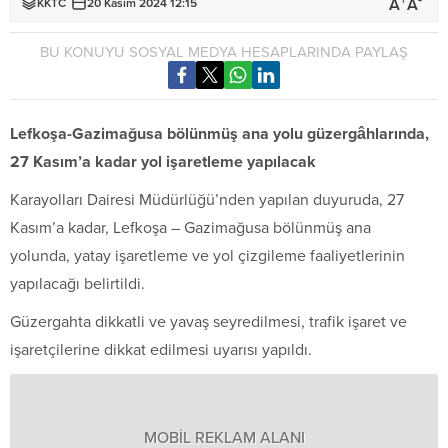
+
-
A
A
KKTC
20 Kasım 2024 12:15
BU KONUYU SOSYAL MEDYA HESAPLARINDA PAYLAŞ
Lefkoşa-Gazimağusa bölünmüş ana yolu güzergâhlarında,
27 Kasım’a kadar yol işaretleme yapılacak
Karayolları Dairesi Müdürlüğü’nden yapılan duyuruda, 27
Kasım’a kadar, Lefkoşa – Gazimağusa bölünmüş ana
yolunda, yatay işaretleme ve yol çizgileme faaliyetlerinin
yapılacağı belirtildi.
Güzergahta dikkatli ve yavaş seyredilmesi, trafik işaret ve
işaretçilerine dikkat edilmesi uyarısı yapıldı.
MOBİL REKLAM ALANI