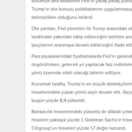
durumun ana sebebinin Fed’in yavaş yavaş yumuşats
Trump’ın söz konusu politikalarının uygulanmasıyl
belirsizlikler olduğunu bildirdi.
Öte yandan, Fed yönetimi ile Trump arasındaki olas
tarafından yakından takip edileceğini belirten ana
ipuçlarının aranmaya devam edileceğini ifade etti
Para piyasalarındaki fiyatlamalarda Fed’in gelece
öngörülürken, gelecek yıl yapılacak faiz indirimler
yönü üzerinde etkili olacağı tahmin ediliyor.
Kurumsal tarafta, Trump’ın en büyük destekçilerin
hisselerindeki yukarı yönlü seyir devam etti. Geçen
bugün yüzde 8,9 yükseldi.
Bankacılık hisselerindeki yükseliş de dikkati ç
hisseleri yaklaşık yüzde 1, Goldman Sachs’ın hiss
Citigroup’un hisseleri yüzde 1,7 değer kazandı.