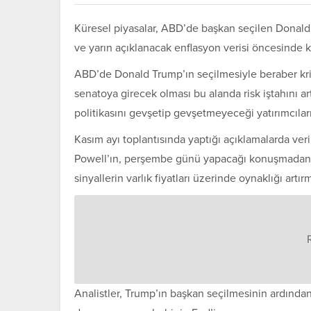
Küresel piyasalar, ABD’de başkan seçilen Donald 
ve yarın açıklanacak enflasyon verisi öncesinde karı
ABD’de Donald Trump’ın seçilmesiyle beraber kripto 
senatoya girecek olması bu alanda risk iştahını art
politikasını gevşetip gevşetmeyeceği yatırımcıla
Kasım ayı toplantısında yaptığı açıklamalarda ver
Powell’ın, perşembe günü yapacağı konuşmadan B
sinyallerin varlık fiyatları üzerinde oynaklığı artı
Analistler, Trump’ın başkan seçilmesinin ardından