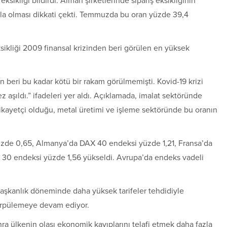
ksikliği bildirdi. Alman şirketlerinde sipariş eksikliğinin
la olması dikkati çekti. Temmuzda bu oran yüzde 39,4
ikliği 2009 finansal krizinden beri görülen en yüksek
n beri bu kadar kötü bir rakam görülmemişti. Kovid-19 krizi
ez aşıldı.” ifadeleri yer aldı. Açıklamada, imalat sektöründe
 şikayetçi olduğu, metal üretimi ve işleme sektöründe bu oranın
üzde 0,65, Almanya’da DAX 40 endeksi yüzde 1,21, Fransa’da
 30 endeksi yüzde 1,56 yükseldi. Avrupa’da endeks vadeli
 başkanlık döneminde daha yüksek tarifeler tehdidiyle
 törpülemeye devam ediyor.
ra ülkenin olası ekonomik kayıplarını telafi etmek daha fazla