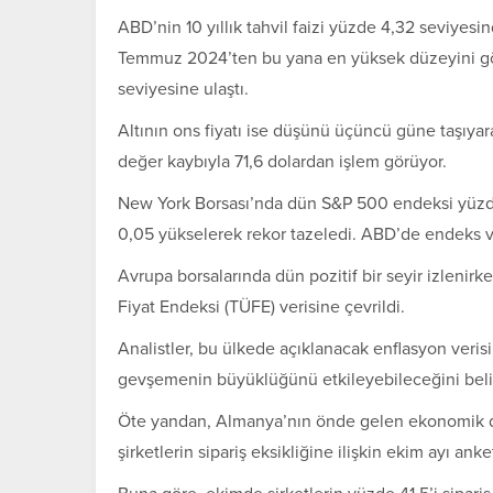
ABD’nin 10 yıllık tahvil faizi yüzde 4,32 seviyes
Temmuz 2024’ten bu yana en yüksek düzeyini gör
seviyesine ulaştı.
Altının ons fiyatı ise düşünü üçüncü güne taşıyar
değer kaybıyla 71,6 dolardan işlem görüyor.
New York Borsası’nda dün S&P 500 endeksi yüzd
0,05 yükselerek rekor tazeledi. ABD’de endeks vad
Avrupa borsalarında dün pozitif bir seyir izlenir
Fiyat Endeksi (TÜFE) verisine çevrildi.
Analistler, bu ülkede açıklanacak enflasyon veris
gevşemenin büyüklüğünü etkileyebileceğini belir
Öte yandan, Almanya’nın önde gelen ekonomik dü
şirketlerin sipariş eksikliğine ilişkin ekim ayı ank