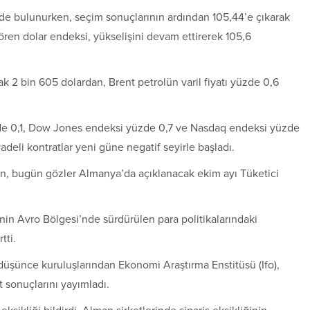
inde bulunurken, seçim sonuçlarının ardından 105,44’e çıkarak
en dolar endeksi, yükselişini devam ettirerek 105,6
ak 2 bin 605 dolardan, Brent petrolün varil fiyatı yüzde 0,6
e 0,1, Dow Jones endeksi yüzde 0,7 ve ​Nasdaq endeksi yüzde
eli kontratlar yeni güne negatif seyirle başladı.
ken, bugün gözler Almanya’da açıklanacak ekim ayı Tüketici
inin Avro Bölgesi’nde sürdürülen para politikalarındaki
tti.
şünce kuruluşlarından Ekonomi Araştırma Enstitüsü (Ifo),
et sonuçlarını yayımladı.