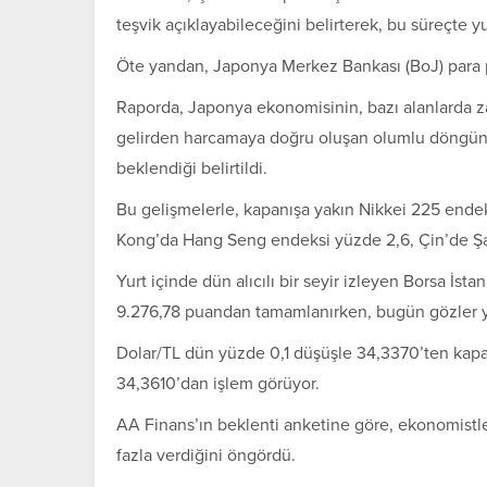
teşvik açıklayabileceğini belirterek, bu süreçte y
Öte yandan, Japonya Merkez Bankası (BoJ) para pol
Raporda, Japonya ekonomisinin, bazı alanlarda zay
gelirden harcamaya doğru oluşan olumlu döngün
beklendiği belirtildi.
Bu gelişmelerle, kapanışa yakın Nikkei 225 ende
Kong’da Hang Seng endeksi yüzde 2,6, Çin’de Şa
Yurt içinde dün alıcılı bir seyir izleyen Borsa İ
9.276,78 puandan tamamlanırken, bugün gözler yu
Dolar/TL dün yüzde 0,1 düşüşle 34,3370’ten kapan
34,3610’dan işlem görüyor.
AA Finans’ın beklenti anketine göre, ekonomistler
fazla verdiğini öngördü.