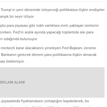
Trump’ın yeni dönemde izleyeceği politikalara ilişkin endişeler
şık bir seyir izliyor.
para piyasası gibi riskli varlıklara ılımlı yaklaşan isimlerin
ırırken, Fed’in aralık ayında yapacağı toplantıda sıkı para
rın odağında bulunuyor.
i merkezli karar alacaklarını yineleyen Fed Başkanı Jerome
ankanın gelecek dönem para politikasına ilişkin alınacak
rması bekleniyor.
REKLAM ALANI
 piyasalarda fiyatlamaların zorlaştığını kaydederek, bu