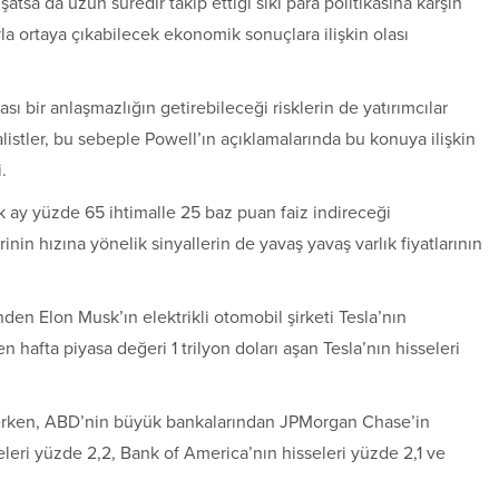
a da uzun süredir takip ettiği sıkı para politikasına karşın
a ortaya çıkabilecek ekonomik sonuçlara ilişkin olası
ı bir anlaşmazlığın getirebileceği risklerin de yatırımcılar
listler, bu sebeple Powell’ın açıklamalarında bu konuya ilişkin
.
k ay yüzde 65 ihtimalle 25 baz puan faiz indireceği
inin hızına yönelik sinyallerin de yavaş yavaş varlık fiyatlarının
den Elon Musk’ın elektrikli otomobil şirketi Tesla’nın
 hafta piyasa değeri 1 trilyon doları aşan Tesla’nın hisseleri
ekerken, ABD’nin büyük bankalarından JPMorgan Chase’in
eleri yüzde 2,2, Bank of America’nın hisseleri yüzde 2,1 ve