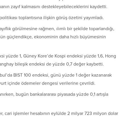
uanın zayıf kalmasını destekleyebileceklerini kaydetti.
itikası toplantısına ilişkin görüş özetini yayımladı.
ıflık görülmesine rağmen, ılımlı bir şekilde toparlandığı,
ün güçlendikçe, ekonominin daha hızlı büyümesinin
ksi yüzde 1, Güney Kore’de Kospi endeksi yüzde 1,6, Hong
nghay bileşik endeksi de yüzde 0,7 değer kaybetti.
stanbul’da BIST 100 endeksi, günü yüzde 1 değer kazanarak
rt içinde ödemeler dengesi verilerine çevrildi.
ırken, bugün bankalararası piyasada yüzde 0,1 artışla
, cari işlemler hesabının eylülde 2 milyar 723 milyon dolar