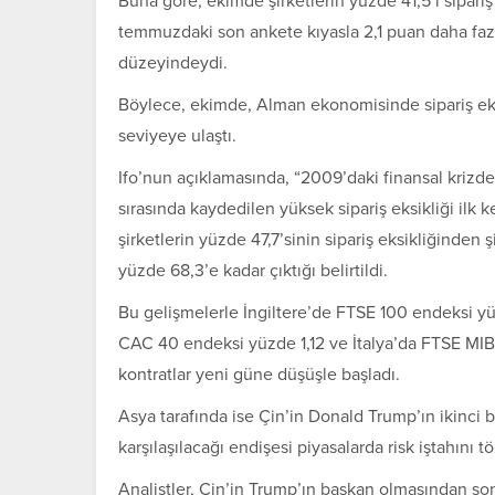
Buna göre, ekimde şirketlerin yüzde 41,5’i sipariş e
temmuzdaki son ankete kıyasla 2,1 puan daha faz
düzeyindeydi.
Böylece, ekimde, Alman ekonomisinde sipariş eks
seviyeye ulaştı.
Ifo’nun açıklamasında, “2009’daki finansal krizde
sırasında kaydedilen yüksek sipariş eksikliği ilk k
şirketlerin yüzde 47,7’sinin sipariş eksikliğinden
yüzde 68,3’e kadar çıktığı belirtildi.
Bu gelişmelerle İngiltere’de FTSE 100 endeksi y
CAC 40 endeksi yüzde 1,12 ve İtalya’da FTSE MIB
kontratlar yeni güne düşüşle başladı.
Asya tarafında ise Çin’in Donald Trump’ın ikinci
karşılaşılacağı endişesi piyasalarda risk iştahını
Analistler, Çin’in Trump’ın başkan olmasından son