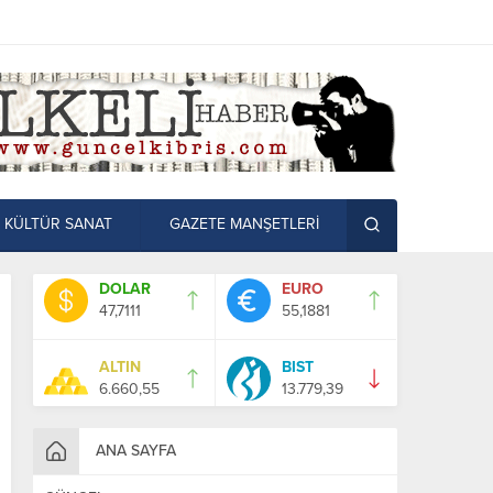
KÜLTÜR SANAT
GAZETE MANŞETLERİ
DOLAR
EURO
47,7111
55,1881
ALTIN
BIST
6.660,55
13.779,39
ANA SAYFA