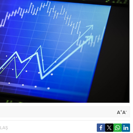
+
-
A
A
YLAŞ