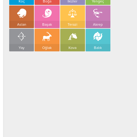
Koç
Boğa
İkizler
Yengeç
Aslan
Başak
Terazi
Akrep
Yay
Oğlak
Kova
Balık