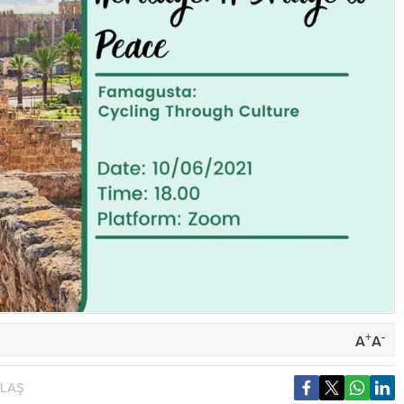
+
-
A
A
YLAŞ