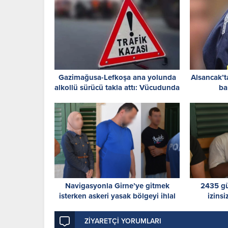
Gazimağusa-Lefkoşa ana yolunda
Alsancak’ta 
alkollü sürücü takla attı: Vücudunda
ba
kırıklar oluştu
Navigasyonla Girne’ye gitmek
2435 g
isterken askeri yasak bölgeyi ihlal
izinsi
ettiler
ZİYARETÇİ YORUMLARI