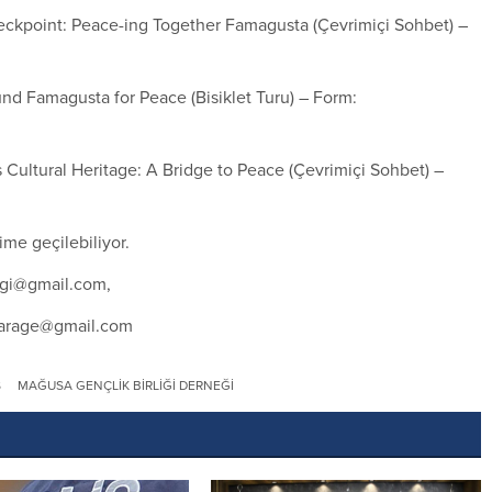
heckpoint: Peace-ing Together Famagusta (Çevrimiçi Sohbet) –
und Famagusta for Peace (Bisiklet Turu) – Form:
Cultural Heritage: A Bridge to Peace (Çevrimiçi Sohbet) –
ime geçilebiliyor.
igi@gmail.com
,
garage@gmail.com
S
MAĞUSA GENÇLIK BIRLIĞI DERNEĞI