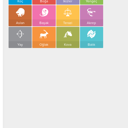
Koç
Boğa
İkizler
Yengeç
Aslan
Başak
Terazi
Akrep
Yay
Oğlak
Kova
Balık