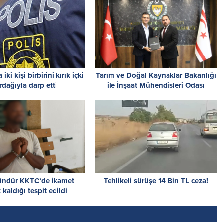
iki kişi birbirini kırık içki
Tarım ve Doğal Kaynaklar Bakanlığı
rdağıyla darp etti
ile İnşaat Mühendisleri Odası
arasında iş birliği protokolü
imzalandı
ündür KKTC’de ikamet
Tehlikeli sürüşe 14 Bin TL ceza!
z kaldığı tespit edildi