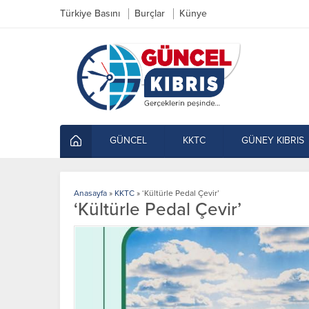
Türkiye Basını
Burçlar
Künye
GÜNCEL
KKTC
GÜNEY KIBRIS
Anasayfa
»
KKTC
»
‘Kültürle Pedal Çevir’
‘Kültürle Pedal Çevir’