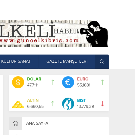
KÜLTÜR SANAT
GAZETE MANŞETLERİ
DOLAR
EURO
47,7111
55,1881
ALTIN
BIST
6.660,55
13.779,39
ANA SAYFA