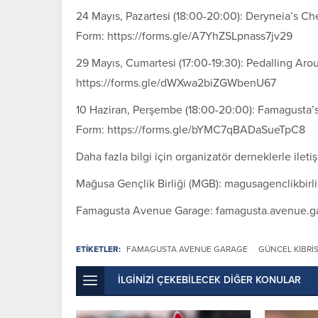
24 Mayıs, Pazartesi (18:00-20:00): Deryneia’s C
Form: https://forms.gle/A7YhZSLpnass7jv29
29 Mayıs, Cumartesi (17:00-19:30): Pedalling Aro
https://forms.gle/dWXwa2biZGWbenU67
10 Haziran, Perşembe (18:00-20:00): Famagusta’s 
Form: https://forms.gle/bYMC7qBADaSueTpC8
Daha fazla bilgi için organizatör derneklerle iletiş
Mağusa Gençlik Birliği (MGB):
magusagenclikbirl
Famagusta Avenue Garage:
famagusta.avenue.
ETİKETLER:
FAMAGUSTA AVENUE GARAGE
GÜNCEL KIBRI
İLGİNİZİ ÇEKEBİLECEK DİĞER KONULAR