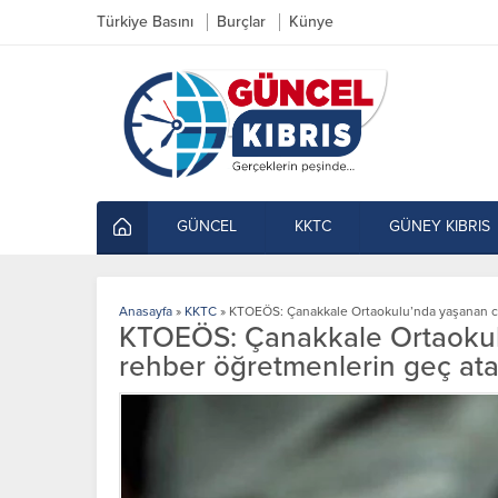
Türkiye Basını
Burçlar
Künye
GÜNCEL
KKTC
GÜNEY KIBRIS
Anasayfa
»
KKTC
»
KTOEÖS: Çanakkale Ortaokulu’nda yaşanan ci
KTOEÖS: Çanakkale Ortaokulu
rehber öğretmenlerin geç at