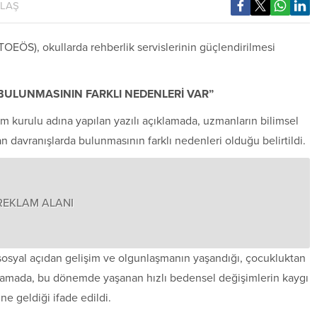
YLAŞ
OEÖS), okullarda rehberlik servislerinin güçlendirilmesi
BULUNMASININ FARKLI NEDENLERİ VAR”
 kurulu adına yapılan yazılı açıklamada, uzmanların bilimsel
an davranışlarda bulunmasının farklı nedenleri olduğu belirtildi.
REKLAM ALANI
ve sosyal açıdan gelişim ve olgunlaşmanın yaşandığı, çocukluktan
klamada, bu dönemde yaşanan hızlı bedensel değişimlerin kaygı
ne geldiği ifade edildi.