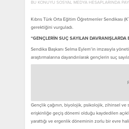
BU KONUYU SOSYAL MEDYA HESAPLARINDA PA
Kıbrıs Türk Orta Eğitim Öğretmenler Sendikası (KT
gerektiğini vurguladı.
“GENÇLERİN SUÇ SAYILAN DAVRANIŞLARDA 
Sendika Başkanı Selma Eylem’in imzasıyla yönetim
araştırmalarına dayandırılarak gençlerin suç sayıl
Gençlik çağının, biyolojik, psikolojik, zihinsel 
erişkinliğe geçiş dönemi olduğu kaydedilen açı
yarattığı ve ergenlik döneminin zorlu bir evre hali