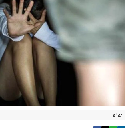
+
-
A
A