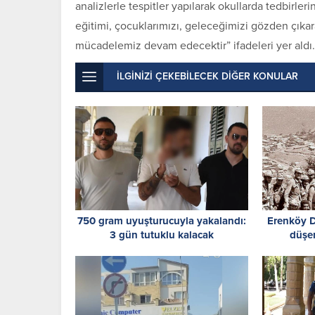
analizlerle tespitler yapılarak okullarda tedbirler
eğitimi, çocuklarımızı, geleceğimizi gözden çıka
mücadelemiz devam edecektir” ifadeleri yer aldı.
İLGİNİZİ ÇEKEBİLECEK DİĞER KONULAR
750 gram uyuşturucuyla yakalandı:
Erenköy Di
3 gün tutuklu kalacak
düşe
düzenle