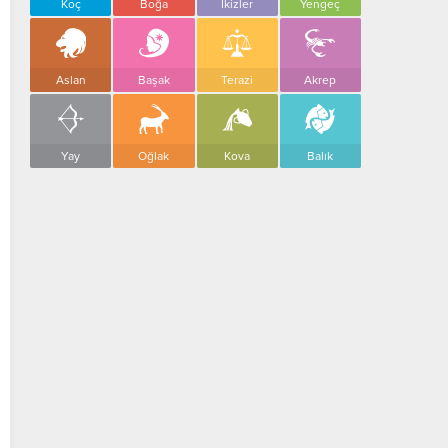
Koç
Boğa
İkizler
Yengeç
Aslan
Başak
Terazi
Akrep
Yay
Oğlak
Kova
Balık