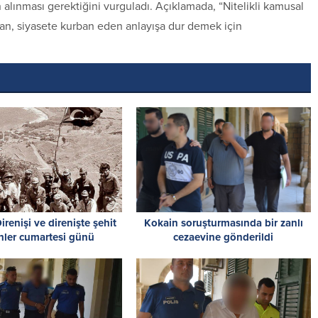
in alınması gerektiğini vurguladı. Açıklamada, “Nitelikli kamusal
ran, siyasete kurban eden anlayışa dur demek için
renişi ve direnişte şehit
Kokain soruşturmasında bir zanlı
nler cumartesi günü
cezaevine gönderildi
necek törenle anılacak