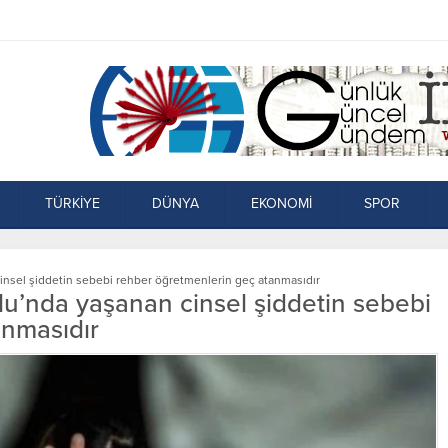
TÜRKİYE
DÜNYA
EKONOMİ
SPOR
nsel şiddetin sebebi rehber öğretmenlerin geç atanmasıdır
’nda yaşanan cinsel şiddetin sebebi
anmasıdır