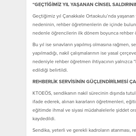
“GEÇTİĞİMİZ YIL YAŞANAN CİNSEL SALDIRI
Geçtiğimiz yıl Çanakkale Ortaokulu’nda yaşanan 
nedeninin, rehber öğretmenlerin de içinde bulu
nedenle öğrencilerin ilk dönem boyunca rehber öğ
Bu yıl ise sınavların yapılmış olmasına rağmen, 
yapılmadığı, nakil çalışmalarının ise yasal çerçe
nedeniyle rehber öğretmen ihtiyacının yalnızca “bi
edildiği belirtildi.
REHBERLİK SERVİSİNİN GÜÇLENDİRİLMESİ ÇA
KTOEÖS, sendikanın nakil sürecinin dışında tutul
ifade ederek, alınan kararların öğretmenleri, eğit
eğitimde ihmal ve siyasi müdahalelerle şiddet o
kaydedildi.
Sendika, yeterli ve gerekli kadroların atanması, re