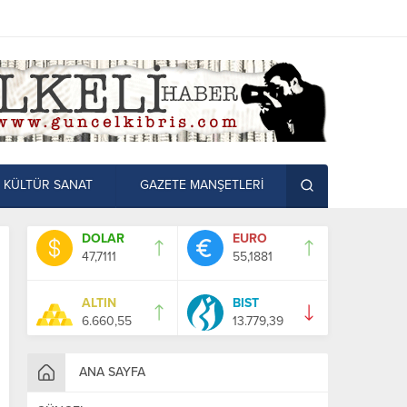
KÜLTÜR SANAT
GAZETE MANŞETLERİ
DOLAR
EURO
47,7111
55,1881
ALTIN
BIST
6.660,55
13.779,39
ANA SAYFA