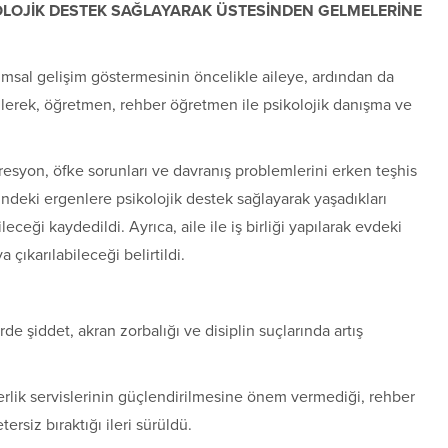
KOLOJİK DESTEK SAĞLAYARAK ÜSTESİNDEN GELMELERİNE
lumsal gelişim göstermesinin öncelikle aileye, ardından da
ilerek, öğretmen, rehber öğretmen ile psikolojik danışma ve
presyon, öfke sorunları ve davranış problemlerini erken teşhis
deki ergenlere psikolojik destek sağlayarak yaşadıkları
ceği kaydedildi. Ayrıca, aile ile iş birliği yapılarak evdeki
çıkarılabileceği belirtildi.
e şiddet, akran zorbalığı ve disiplin suçlarında artış
rlik servislerinin güçlendirilmesine önem vermediği, rehber
rsiz bıraktığı ileri sürüldü.