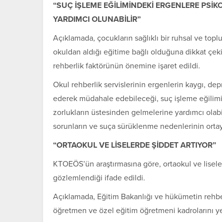
“SUÇ İŞLEME EĞİLİMİNDEKİ ERGENLERE PSİ
YARDIMCI OLUNABİLİR”
Açıklamada, çocukların sağlıklı bir ruhsal ve top
okuldan aldığı eğitime bağlı olduğuna dikkat çek
rehberlik faktörünün önemine işaret edildi.
Okul rehberlik servislerinin ergenlerin kaygı, de
ederek müdahale edebileceği, suç işleme eğilimin
zorlukların üstesinden gelmelerine yardımcı olabile
sorunların ve suça sürüklenme nedenlerinin ortaya 
“ORTAOKUL VE LİSELERDE ŞİDDET ARTIYOR”
KTOEÖS’ün araştırmasına göre, ortaokul ve liselerd
gözlemlendiği ifade edildi.
Açıklamada, Eğitim Bakanlığı ve hükümetin rehbe
öğretmen ve özel eğitim öğretmeni kadrolarını yete