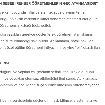
NIN SEBEBİ REHBER ÖĞRETMENLERİN GEÇ ATANMASIDIR”
ve kamuoyunda infial yaratan tecavüz olayının temel
nduğu 55 eksik kadronun ikinci dönemde atanması olduğu, bu
retmensiz kaldığı iddia edildi.
seçim yasakları gerekçe gösterilerek öğretmen atamalarının
vede sürdürülmediği savunuldu. Açıklamada, hatalı nakiller
r”, özel eğitim öğretmeni ihtiyacının ise yine “bir” olarak ilan
ĞRISI
duğunu ve yapılan çalışmaların şeffaflıktan uzak olduğunu
imi ve çocukları olumsuz etkilediğini ileri sürdü. Açıklamada,
ranlarının ve çocukların suça sürüklenmesinin önlenemeyeceği
hberlik servislerinin güçlendirilmesi, bilimsel araştırmalar ve