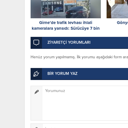
Girne’de trafik levhası ihlali
Gönye
kameralara yansıdı: Sürücüye 7 bin
TL ceza
ZİYARETÇİ YORUMLARI
Henüz yorum yapılmamış. İlk yorumu aşağıdaki form aracıl
BİR YORUM YAZ