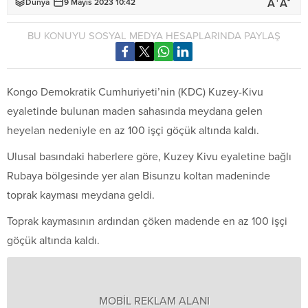
+
-
A
A
Dünya
9 Mayıs 2023 10:42
BU KONUYU SOSYAL MEDYA HESAPLARINDA PAYLAŞ
Kongo Demokratik Cumhuriyeti’nin (KDC) Kuzey-Kivu
eyaletinde bulunan maden sahasında meydana gelen
heyelan nedeniyle en az 100 işçi göçük altında kaldı.
Ulusal basındaki haberlere göre, Kuzey Kivu eyaletine bağlı
Rubaya bölgesinde yer alan Bisunzu koltan madeninde
toprak kayması meydana geldi.
Toprak kaymasının ardından çöken madende en az 100 işçi
göçük altında kaldı.
MOBİL REKLAM ALANI