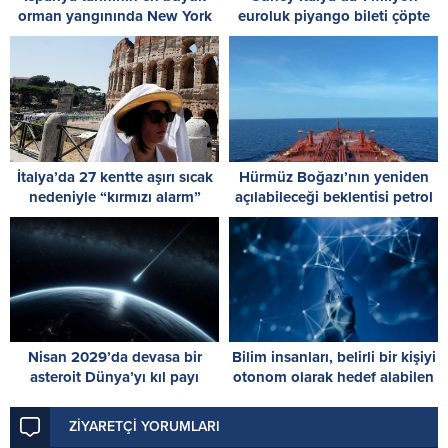
orman yangınında New York
euroluk piyango bileti çöpte
büyüklüğünde alan küle
bulundu
döndü
İtalya’da 27 kentte aşırı sıcak
Hürmüz Boğazı’nın yeniden
nedeniyle “kırmızı alarm”
açılabileceği beklentisi petrol
verildi
fiyatlarını düşürdü
Nisan 2029’da devasa bir
Bilim insanları, belirli bir kişiyi
asteroit Dünya’yı kıl payı
otonom olarak hedef alabilen
ıskalayacak
yapay zeka destekli İHA üretti
ZİYARETÇİ YORUMLARI