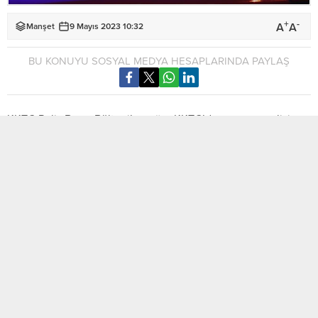
+
-
A
A
Manşet
9 Mayıs 2023 10:32
BU KONUYU SOSYAL MEDYA HESAPLARINDA PAYLAŞ
KKTC Polis Basın Bülteni’ne göre KKTC’de yaşanan polisiye
olaylar…
ANİ VE GAYRİ TABİİ ÖLÜM (GELİŞME)
07.05.2023 tarihinde, saat 00:10 sıralarında, Girne’de faaliyet
gösteren bir otelde bulunduğu sırada aniden rahatsızlanarak
yaşamını yitiren Haydar ARSLAN (E-64)’ın yapılan
otopsisinde, ölüm sebebinin “Akciğer Hastalığı, Kalp
Yetmezliği ve Kalp Krizi” sonucu olduğu tespit edilmiştir.
Soruşturma devam etmektedir.
SAHTE EVRAK DÜZENLEME, TEDAVÜLE SÜRME VE