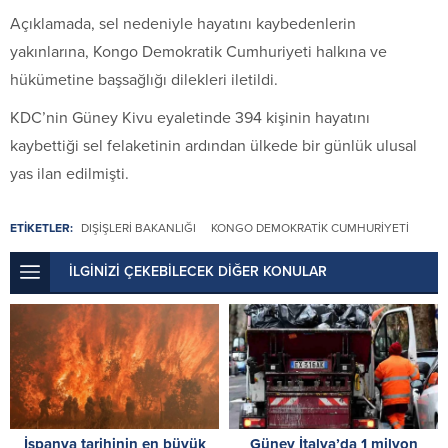
Açıklamada, sel nedeniyle hayatını kaybedenlerin
yakınlarına, Kongo Demokratik Cumhuriyeti halkına ve
hükümetine başsağlığı dilekleri iletildi.
KDC’nin Güney Kivu eyaletinde 394 kişinin hayatını
kaybettiği sel felaketinin ardından ülkede bir günlük ulusal
yas ilan edilmişti.
ETİKETLER:
DIŞIŞLERI BAKANLIĞI
KONGO DEMOKRATIK CUMHURIYETI
İLGİNİZİ ÇEKEBİLECEK DİĞER KONULAR
İspanya tarihinin en büyük
Güney İtalya’da 1 milyon