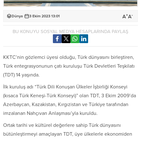
+
-
A
A
Dünya
3 Ekim 2023 13:01
BU KONUYU SOSYAL MEDYA HESAPLARINDA PAYLAŞ
KKTC’nin gözlemci üyesi olduğu, Türk dünyasını birleştiren,
Türk entegrasyonunun çatı kuruluşu Türk Devletleri Teşkilatı
(TDT) 14 yaşında.
İlk kuruluş adı “Türk Dili Konuşan Ülkeler İşbirliği Konseyi
(kısaca Türk Keneşi-Türk Konseyi)” olan TDT, 3 Ekim 2009’da
Azerbaycan, Kazakistan, Kırgızistan ve Türkiye tarafından
imzalanan Nahçıvan Anlaşması’yla kuruldu.
Ortak tarihi ve kültürel değerlere sahip Türk dünyasını
bütünleştirmeyi amaçlayan TDT, üye ülkelerle ekonomiden