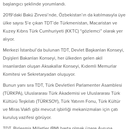
başlangıcı şeklinde yorumlandı.
2019’daki Bakü Zirvesi’nde, Özbekistan’ın da katılmasıyla üye
ülke sayısı 5’e çıkan TDT’de Türkmenistan, Macaristan ve
Kuzey Kıbrıs Türk Cumhuriyeti (KKTC) “gözlemci” olarak yer
alıyor.
Merkezi İstanbul’da bulunan TDT, Devlet Başkanları Konseyi,
Dışişleri Bakanları Konseyi, her ülkeden gelen akil
insanlardan oluşan Aksakallar Konseyi, Kıdemli Memurlar
Komitesi ve Sekretaryadan oluşuyor.
Bunun yanı sıra TDT, Türk Devletleri Parlamenter Asamblesi
(TÜRKPA), Uluslararası Türk Akademisi ve Uluslararası Türk
Kültürü Teşkilatı (TÜRKSOY), Türk Yatırım Fonu, Türk Kültür
ve Miras Vakfı gibi mevcut işbirliği mekanizmaları için çatı
kuruluş vazifesi görüyor.
TDT, Birleşmiş Milletler (BM) başta olmak üzere Avrupa