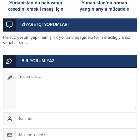
Yunanistan’da babasının
Yunanistan’da orman
cesedini emekli maaşı için
yangınlarıyla mücadele
dondurucuda saklayan kişi
sürüyor: Bazı yerleşim yerleri
yakalandı
tahliye edildi
ZİYARETÇİ YORUMLARI
Henüz yorum yapılmamış. İlk yorumu aşağıdaki form aracılığıyla siz
yapabilirsiniz.
BİR YORUM YAZ