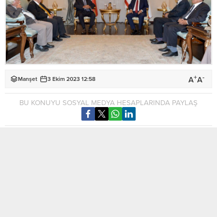
+
-
A
A
Manşet
3 Ekim 2023 12:58
BU KONUYU SOSYAL MEDYA HESAPLARINDA PAYLAŞ
Cumhurbaşkanı Ersin Tatar, Beşparmak Düşünce Grubu
heyetini kabul etti.
Cumhurbaşkanlığı’ndan yapılan yazılı açıklamaya göre,
Cumhurbaşkanı Ersin Tatar, Beşparmak Düşünce Grubu
heyetini kabulü sırasında yaptığı konuşmada, Beşparmak
Düşünce Grubu heyetinin milli davadaki duruşunun ve