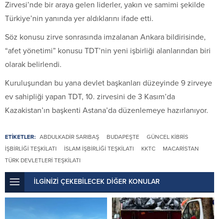
Zirvesi’nde bir araya gelen liderler, yakın ve samimi şekilde
Türkiye’nin yanında yer aldıklarını ifade etti.
Söz konusu zirve sonrasında imzalanan Ankara bildirisinde,
“afet yönetimi” konusu TDT’nin yeni işbirliği alanlarından biri
olarak belirlendi.
Kuruluşundan bu yana devlet başkanları düzeyinde 9 zirveye
ev sahipliği yapan TDT, 10. zirvesini de 3 Kasım’da
Kazakistan’ın başkenti Astana’da düzenlemeye hazırlanıyor.
ETİKETLER:
ABDULKADIR SARIBAŞ
BUDAPEŞTE
GÜNCEL KIBRIS
İŞBIRLIĞI TEŞKILATI
İSLAM İŞBIRLIĞI TEŞKILATI
KKTC
MACARISTAN
TÜRK DEVLETLERI TEŞKILATI
İLGİNİZİ ÇEKEBİLECEK DİĞER KONULAR