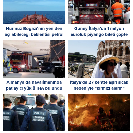
Hürmüz Boğazı’nın yeniden
Güney İtalya’da 1 milyon
açılabileceği beklentisi petrol
euroluk piyango bileti çöpte
fiyatlarını düşürdü
bulundu
Almanya’da havalimanında
İtalya’da 27 kentte aşırı sıcak
patlayıcı yüklü İHA bulundu
nedeniyle “kırmızı alarm”
verildi