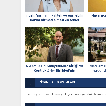
İncirli: Yaşlıların kaliteli ve erişilebilir
Hava sıc
bakım hizmeti alması en temel
önceliğimiz
Gulamkadir: Kamyoncular Birliği ve
Mahkeme b
Kontraktörler Birlikleri’nin
hakkında
yürüttükleri mücadelenin
yanındayız
ZİYARETÇİ YORUMLARI
Henüz yorum yapılmamış. İlk yorumu aşağıdaki form aracıl