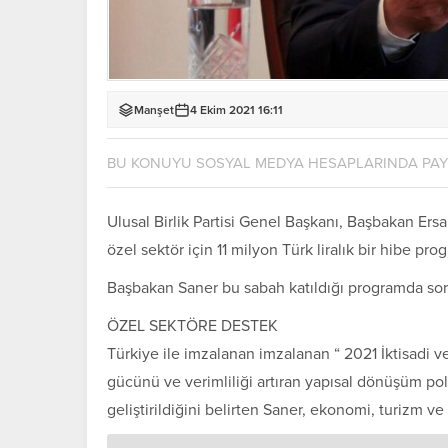
Manşet
4 Ekim 2021 16:11
BU KONUYU SOSYAL MEDYA HESAPLARINDA PA
Ulusal Birlik Partisi Genel Başkanı, Başbakan Er
özel sektör için 11 milyon Türk liralık bir hibe p
Başbakan Saner bu sabah katıldığı programda sorul
ÖZEL SEKTÖRE DESTEK
Türkiye ile imzalanan imzalanan “ 2021 İktisadi v
gücünü ve verimliliği artıran yapısal dönüşüm poli
geliştirildiğini belirten Saner, ekonomi, turizm ve 