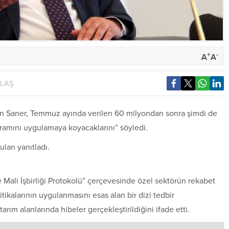
+
-
A
A
YLAŞ
san Saner, Temmuz ayında verilen 60 milyondan sonra şimdi de
rogramını uygulamaya koyacaklarını” söyledi.
arı yanıtladı.
e Mali İşbirliği Protokolü” çerçevesinde özel sektörün rekabet
tikalarının uygulanmasını esas alan bir dizi tedbir
tarım alanlarında hibeler gerçekleştirildiğini ifade etti.