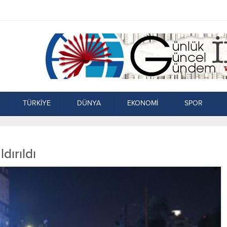
TÜRKİYE
DÜNYA
EKONOMİ
SPOR
dırıldı