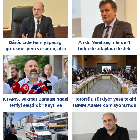
Dânâ: Liderlerin yapacağı
Arıklı: Yerel seçimlerde 4
görüşme, yeni ve sonuç alıcı
bölgede adaylara destek
5+1 toplantısına hazırlık
planlıyoruz; nihai karar Parti
niteliği taşıyor
Meclisi’nde
KTAMS, Vakıflar Bankası’ndaki
“Terörsüz Türkiye” yasa teklifi
terfiyi eleştirdi: “Keyfi ve
TBMM Adalet Komisyonu’nda
hukuka aykırı”
kabul edildi