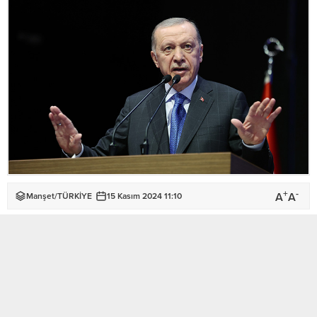
+
-
A
A
Manşet
/
TÜRKİYE
15 Kasım 2024 11:10
BU KONUYU SOSYAL MEDYA HESAPLARINDA PAYLAŞ
Türkiye Cumhurbaşkanı Recep Tayyip Erdoğan, Kuzey Kıbrıs
Türk Cumhuriyeti’nin 41’inci kuruluş yıldönümü nedeniyle