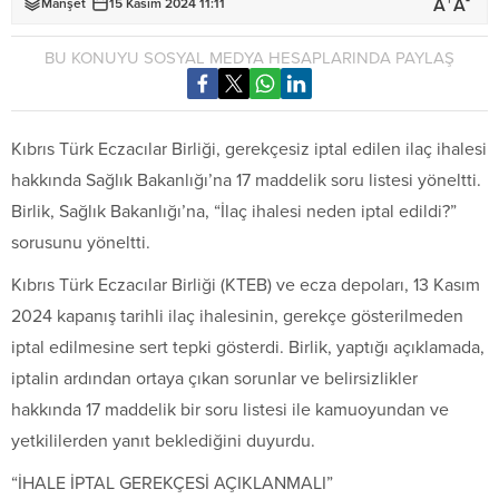
+
-
A
A
Manşet
15 Kasım 2024 11:11
BU KONUYU SOSYAL MEDYA HESAPLARINDA PAYLAŞ
Kıbrıs Türk Eczacılar Birliği, gerekçesiz iptal edilen ilaç ihalesi
hakkında Sağlık Bakanlığı’na 17 maddelik soru listesi yöneltti.
Birlik, Sağlık Bakanlığı’na, “İlaç ihalesi neden iptal edildi?”
sorusunu yöneltti.
Kıbrıs Türk Eczacılar Birliği (KTEB) ve ecza depoları, 13 Kasım
2024 kapanış tarihli ilaç ihalesinin, gerekçe gösterilmeden
iptal edilmesine sert tepki gösterdi. Birlik, yaptığı açıklamada,
iptalin ardından ortaya çıkan sorunlar ve belirsizlikler
hakkında 17 maddelik bir soru listesi ile kamuoyundan ve
yetkililerden yanıt beklediğini duyurdu.
“İHALE İPTAL GEREKÇESİ AÇIKLANMALI”