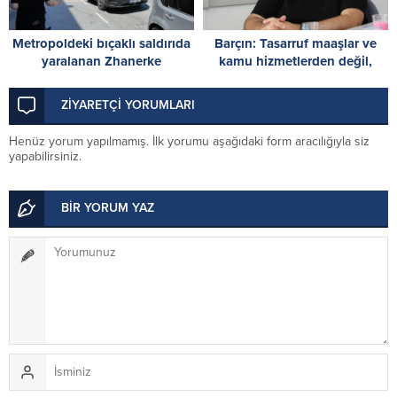
Metropoldeki bıçaklı saldırıda
Barçın: Tasarruf maaşlar ve
yaralanan Zhanerke
kamu hizmetlerden değil,
Abdrazakova için acil kan
harcama reformuyla
çağrısı
başlayacak
ZİYARETÇİ YORUMLARI
Henüz yorum yapılmamış. İlk yorumu aşağıdaki form aracılığıyla siz
yapabilirsiniz.
BİR YORUM YAZ