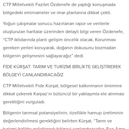
CTP Milletvekili Fazilet Özdenefe de yaptığı konuşmada
bölgedeki emirnameler ve imar planlarına dikkat çekti.
Yoğun çalışmalar sonucu hazırlanan rapor ve verilerle
oluşturulan haritalar üzerinden detaylı bilgi veren Özdenefe,
“CTP iktidarında planlı gelişim öncelik olacak. Korunması
gereken yerleri koruyarak, doğanın dokusunu bozmadan
bölgenin gelişmesini sağlayacağız” dedi.
FİDE KÜRŞAT: TARIM VE TURİZMİ BİRLİKTE GELİŞTİREREK
BÖLGEYİ CANLANDIRACAĞIZ
CTP Milletvekili Fide Kürşat, bölgesel kalkınmanın önemine
dikkat çekerek Karpaz’ın bütüncül bir yaklaşımla ele alınması
gerektiğini vurguladı.
Bölgenin tarımsal potansiyelinin, özellikle harnup üretiminin
değerlendirilmesi gerektiğini belirten Kürşat, “Tarım ve
turizmi birlikte geliştirerek bölgeyi canlandıracağız. Eco-Agro