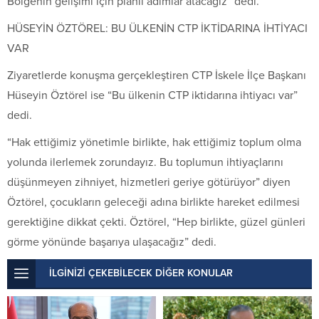
Bölgenin gelişimi için planlı adımlar atacağız” dedi.
HÜSEYİN ÖZTÖREL: BU ÜLKENİN CTP İKTİDARINA İHTİYACI
VAR
Ziyaretlerde konuşma gerçekleştiren CTP İskele İlçe Başkanı
Hüseyin Öztörel ise “Bu ülkenin CTP iktidarına ihtiyacı var”
dedi.
“Hak ettiğimiz yönetimle birlikte, hak ettiğimiz toplum olma
yolunda ilerlemek zorundayız. Bu toplumun ihtiyaçlarını
düşünmeyen zihniyet, hizmetleri geriye götürüyor” diyen
Öztörel, çocukların geleceği adına birlikte hareket edilmesi
gerektiğine dikkat çekti. Öztörel, “Hep birlikte, güzel günleri
görme yönünde başarıya ulaşacağız” dedi.
İLGİNİZİ ÇEKEBİLECEK DİĞER KONULAR