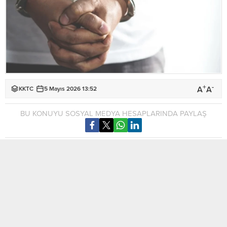
+
-
A
A
KKTC
5 Mayıs 2026 13:52
BU KONUYU SOSYAL MEDYA HESAPLARINDA PAYLAŞ
Esentepe’de faaliyet gösteren bir inşaat şirketinde çalışan
K.Y.(E-45)’nin, iş yerinden malzeme çaldığı tespit edildi.
Polis açıklamasına göre, 15 Mart – 4 Mayıs 2026 tarihleri
arasında meydana gelen olayda, zanlının inşaat alanında
muhafaza edilen şirkete ait toplam 102 adet zemin ve duvar