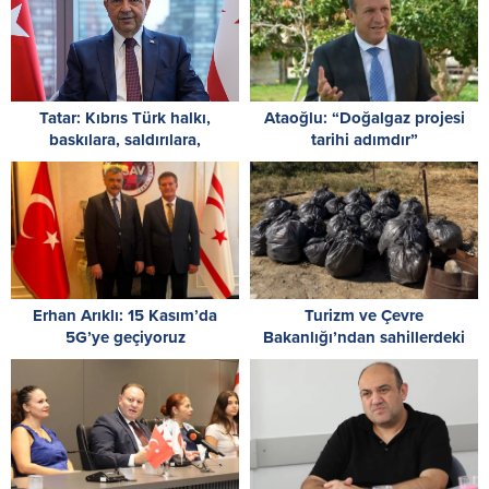
Tatar: Kıbrıs Türk halkı,
Ataoğlu: “Doğalgaz projesi
baskılara, saldırılara,
tarihi adımdır”
ambargolara ve haksızlıklara
rağmen vatanına ve devletine
sahip çıktı
Erhan Arıklı: 15 Kasım’da
Turizm ve Çevre
5G’ye geçiyoruz
Bakanlığı’ndan sahillerdeki
kirliliğe tepki: Sahillerde,
utandıran manzaralar!