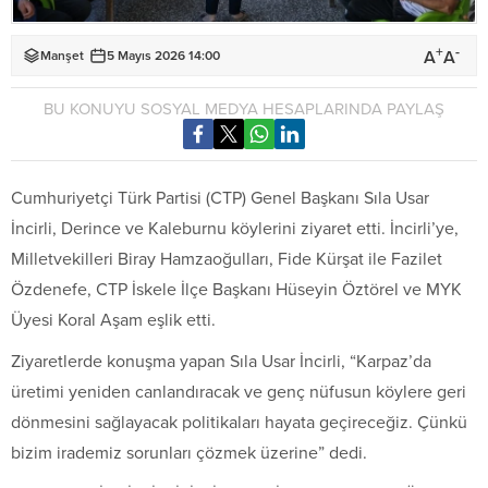
+
-
A
A
Manşet
5 Mayıs 2026 14:00
BU KONUYU SOSYAL MEDYA HESAPLARINDA PAYLAŞ
Cumhuriyetçi Türk Partisi (CTP) Genel Başkanı Sıla Usar
İncirli, Derince ve Kaleburnu köylerini ziyaret etti. İncirli’ye,
Milletvekilleri Biray Hamzaoğulları, Fide Kürşat ile Fazilet
Özdenefe, CTP İskele İlçe Başkanı Hüseyin Öztörel ve MYK
Üyesi Koral Aşam eşlik etti.
Ziyaretlerde konuşma yapan Sıla Usar İncirli, “Karpaz’da
üretimi yeniden canlandıracak ve genç nüfusun köylere geri
dönmesini sağlayacak politikaları hayata geçireceğiz. Çünkü
bizim irademiz sorunları çözmek üzerine” dedi.