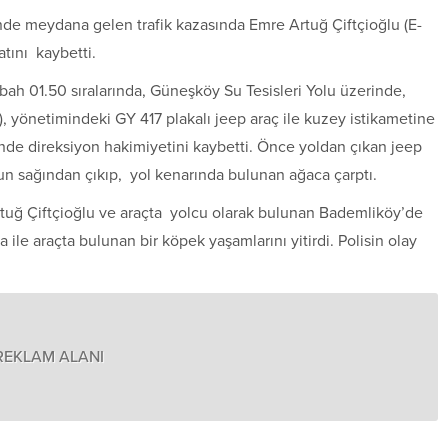
nde meydana gelen trafik kazasında Emre Artuğ Çiftçioğlu (E-
tını kaybetti.
abah 01.50 sıralarında, Güneşköy Su Tesisleri Yolu üzerinde,
, yönetimindeki GY 417 plakalı jeep araç ile kuzey istikametine
ğinde direksiyon hakimiyetini kaybetti. Önce yoldan çıkan jeep
lun sağından çıkıp, yol kenarında bulunan ağaca çarptı.
tuğ Çiftçioğlu ve araçta yolcu olarak bulunan Bademliköy’de
le araçta bulunan bir köpek yaşamlarını yitirdi. Polisin olay
REKLAM ALANI