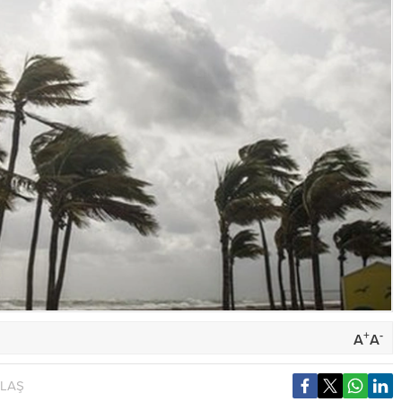
+
-
A
A
YLAŞ