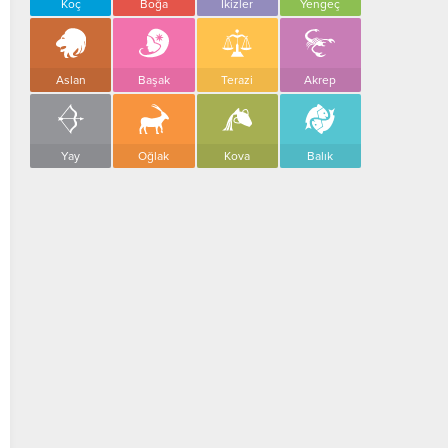
Koç
Boğa
İkizler
Yengeç
Aslan
Başak
Terazi
Akrep
Yay
Oğlak
Kova
Balık