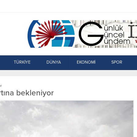
TÜRKİYE
DÜNYA
EKONOMİ
SPOR
or
rtına bekleniyor