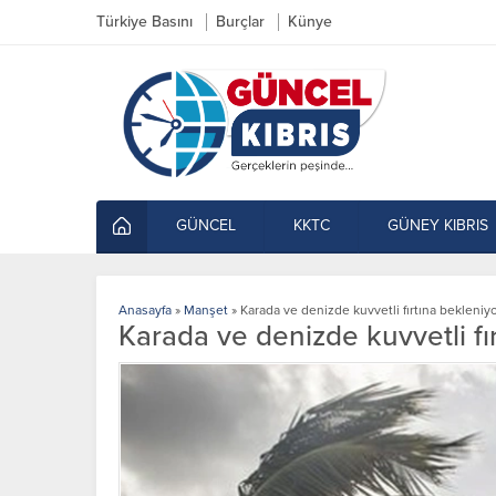
Türkiye Basını
Burçlar
Künye
GÜNCEL
KKTC
GÜNEY KIBRIS
Anasayfa
»
Manşet
»
Karada ve denizde kuvvetli fırtına bekleniy
Karada ve denizde kuvvetli fı