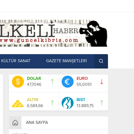
KÜLTÜR SANAT
GAZETE MANŞETLERİ
DOLAR
EURO
47,7046
55,0051
ALTIN
BIST
6.584,66
13.889,75
ANA SAYFA