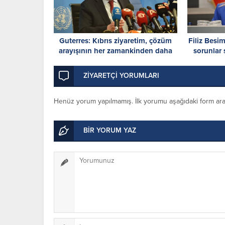
Guterres: Kıbrıs ziyaretim, çözüm
Filiz Besi
arayışının her zamankinden daha
sorunlar 
acil olduğunu gösterdi
va
ZİYARETÇİ YORUMLARI
Henüz yorum yapılmamış. İlk yorumu aşağıdaki form aracıl
BİR YORUM YAZ