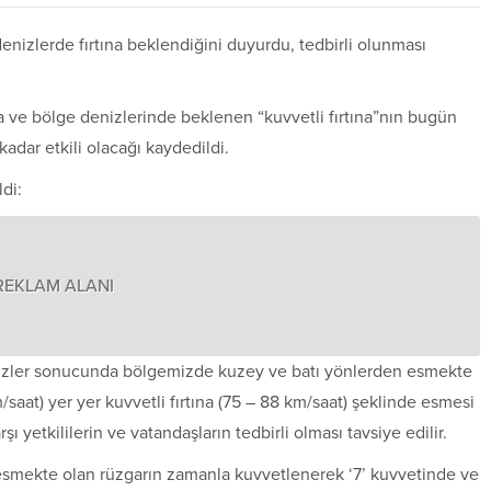
 denizlerde fırtına beklendiğini duyurdu, tedbirli olunması
a ve bölge denizlerinde beklenen “kuvvetli fırtına”nın bugün
adar etkili olacağı kaydedildi.
ldi:
REKLAM ALANI
lizler sonucunda bölgemizde kuzey ve batı yönlerden esmekte
/saat) yer yer kuvvetli fırtına (75 – 88 km/saat) şeklinde esmesi
yetkililerin ve vatandaşların tedbirli olması tavsiye edilir.
esmekte olan rüzgarın zamanla kuvvetlenerek ‘7’ kuvvetinde ve