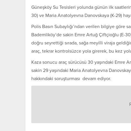
Güneşköy Su Tesisleri yolunda günün ilk saatleri
30) ve Maria Anatolyevna Danovskaya (K-29) haya
Polis Basın Subaylığı’ndan verilen bilgiye göre s
Bademliköy’de sakin Emre Artuğ Çiftçioğlu (E-30)
doğru seyrettiği sırada, sağa meyilli viraja geldi
araç, tekrar kontrolsüzce yola girerek, bu kez yo
Kaza sonucu araç sürücüsü 30 yaşındaki Emre Ar
sakin 29 yaşındaki Maria Anatolyevna Danovskaya i
hakkındaki soruşturması devam ediyor.