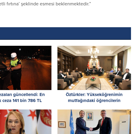
tli fırtına’ şeklinde esmesi beklenmektedir.”
ezaları güncellendi: En
Öztürkler: Yükseköğrenimin
 ceza 141 bin 786 TL
mutfağındaki öğrencilerin
Cumhuriyet Meclisi’nde kongre
yapması önemli