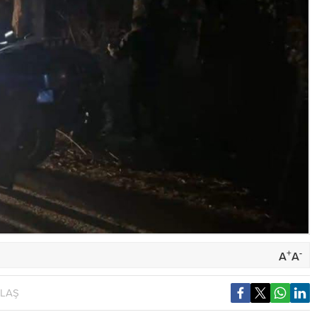
+
-
A
A
YLAŞ