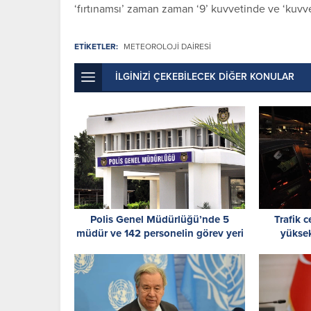
‘fırtınamsı’ zaman zaman ‘9’ kuvvetinde ve ‘kuvve
ETİKETLER:
METEOROLOJI DAIRESI
İLGİNİZİ ÇEKEBİLECEK DİĞER KONULAR
Polis Genel Müdürlüğü’nde 5
Trafik c
müdür ve 142 personelin görev yeri
yüksek
değiştirildi