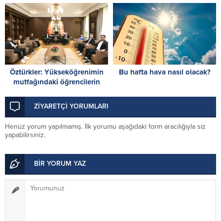
harcama reformuyla
kararlarına müdahaledir
başlayacak
Öztürkler: Yükseköğrenimin
Bu hafta hava nasıl olacak?
mutfağındaki öğrencilerin
Cumhuriyet Meclisi’nde
kongre yapması önemli
ZİYARETÇİ YORUMLARI
Henüz yorum yapılmamış. İlk yorumu aşağıdaki form aracılığıyla siz
yapabilirsiniz.
BİR YORUM YAZ