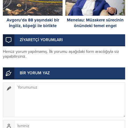
Avgoru’da 88 yaşındaki bir
Menelau: Müzakere sürecinin
İngiliz, köpeği ile birlikte
önündeki temel engel
yanarak can verdi
Türkiye’nin iki devletli çözüm
tezi
ZİYARETÇİ YORUMLARI
Henüz yorum yapılmamış. İlk yorumu aşağıdaki form aracılığıyla siz
yapabilirsiniz.
BİR YORUM YAZ