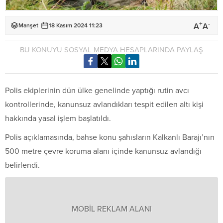
+
-
A
A
Manşet
18 Kasım 2024 11:23
BU KONUYU SOSYAL MEDYA HESAPLARINDA PAYLAŞ
Polis ekiplerinin dün ülke genelinde yaptığı rutin avcı
kontrollerinde, kanunsuz avlandıkları tespit edilen altı kişi
hakkında yasal işlem başlatıldı.
Polis açıklamasında, bahse konu şahısların Kalkanlı Barajı’nın
500 metre çevre koruma alanı içinde kanunsuz avlandığı
belirlendi.
MOBİL REKLAM ALANI