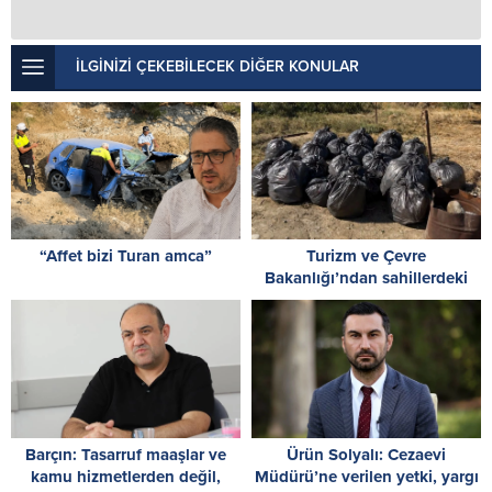
İLGİNİZİ ÇEKEBİLECEK DİĞER KONULAR
“Affet bizi Turan amca”
Turizm ve Çevre
Bakanlığı’ndan sahillerdeki
kirliliğe tepki: Sahillerde,
utandıran manzaralar!
Barçın: Tasarruf maaşlar ve
Ürün Solyalı: Cezaevi
kamu hizmetlerden değil,
Müdürü’ne verilen yetki, yargı