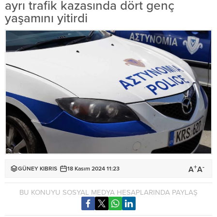
ayrı trafik kazasında dört genç
yaşamını yitirdi
+
-
A
A
GÜNEY KIBRIS
18 Kasım 2024 11:23
BU KONUYU SOSYAL MEDYA HESAPLARINDA PAYLAŞ