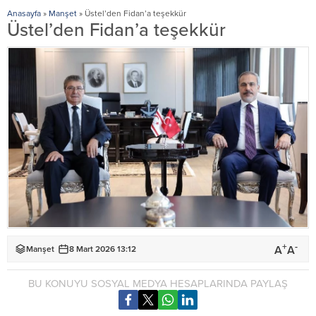
Anasayfa
»
Manşet
»
Üstel’den Fidan’a teşekkür
Üstel’den Fidan’a teşekkür
+
-
A
A
Manşet
8 Mart 2026 13:12
BU KONUYU SOSYAL MEDYA HESAPLARINDA PAYLAŞ