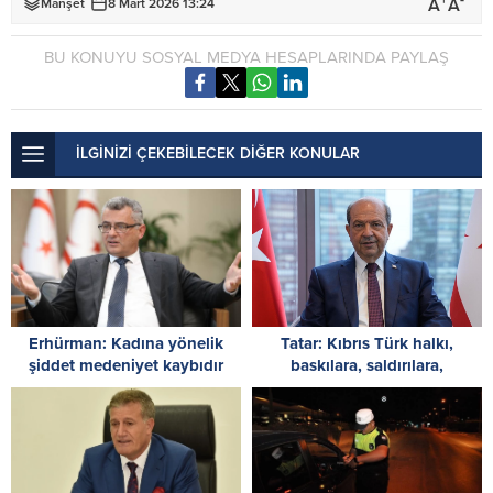
+
-
A
A
Manşet
8 Mart 2026 13:24
BU KONUYU SOSYAL MEDYA HESAPLARINDA PAYLAŞ
İLGİNİZİ ÇEKEBİLECEK DİĞER KONULAR
Erhürman: Kadına yönelik
Tatar: Kıbrıs Türk halkı,
şiddet medeniyet kaybıdır
baskılara, saldırılara,
ambargolara ve haksızlıklara
rağmen vatanına ve devletine
sahip çıktı