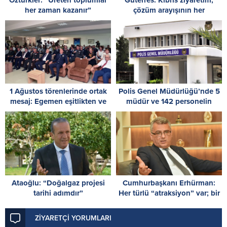
Öztürkler: “Üreten toplumlar
Guterres: Kıbrıs ziyaretim,
her zaman kazanır”
çözüm arayışının her
zamankinden daha acil
olduğunu gösterdi
1 Ağustos törenlerinde ortak
Polis Genel Müdürlüğü’nde 5
mesaj: Egemen eşitlikten ve
müdür ve 142 personelin
iki devletli çözümden geri
görev yeri değiştirildi
adım yok
Ataoğlu: “Doğalgaz projesi
Cumhurbaşkanı Erhürman:
tarihi adımdır”
Her türlü “atraksiyon” var; bir
ciddiyet eksik
ZİYARETÇİ YORUMLARI