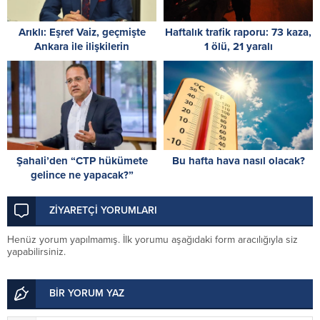
Arıklı: Eşref Vaiz, geçmişte
Haftalık trafik raporu: 73 kaza,
Ankara ile ilişkilerin
1 ölü, 21 yaralı
düzeltilmesinde oynadığı rolü
anlatmalı
Şahali’den “CTP hükümete
Bu hafta hava nasıl olacak?
gelince ne yapacak?”
sorusuna yanıt: Bugün
yapılanların hiçbirini
ZİYARETÇİ YORUMLARI
yapmayacak!
Henüz yorum yapılmamış. İlk yorumu aşağıdaki form aracılığıyla siz
yapabilirsiniz.
BİR YORUM YAZ