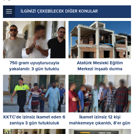
İLGİNİZİ ÇEKEBİLECEK DİĞER KONULAR
750 gram uyuşturucuyla
Atatürk Mesleki Eğitim
yakalandı: 3 gün tutuklu
Merkezi inşaatı durma
kalacak
noktasında! İskele’den acil
destek çağrısı
KKTC’de izinsiz ikamet eden 6
İkamet izinsiz 12 kişi
zanlıya 3 gün tutukluluk
mahkemeye çıkarıldı, 8’er gün
tutukluluk emri verildi