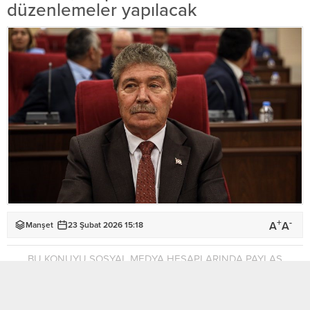
düzenlemeler yapılacak
+
-
A
A
Manşet
23 Şubat 2026 15:18
BU KONUYU SOSYAL MEDYA HESAPLARINDA PAYLAŞ