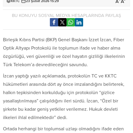
+
-
A
A
KKTC
23 Şubat 2026 15:29
BU KONUYU SOSYAL MEDYA HESAPLARINDA PAYLAŞ
Birleşik Kıbrıs Partisi (BKP) Genel Başkanı İzzet İzcan, Fiber
Optik Altyapı Protokolü ile toplumun ifade ve haber alma
özgürlüğü, veri güvenliği ve özel hayatın gizliliği ilkelerinin
Türk Telekom’a devredileceğini savundu.
İzcan yaptığı yazılı açıklamada, protokolün TC ve KKTC
hükümetleri arasında dört ay önce imzalandığını belirterek,
halkın tepkisinden korkulduğu için protokolün “gizlice
yasallaştırılmaya” çalışıldığını ileri sürdü. İzcan, “Özel bir
şirkete bu kadar geniş yetkiler verilemez. Hukuk devleti
ilkeleri ihlal edilmektedir” dedi.
Ortada herhangi bir toplumsal uzlaşı olmadığını ifade eden