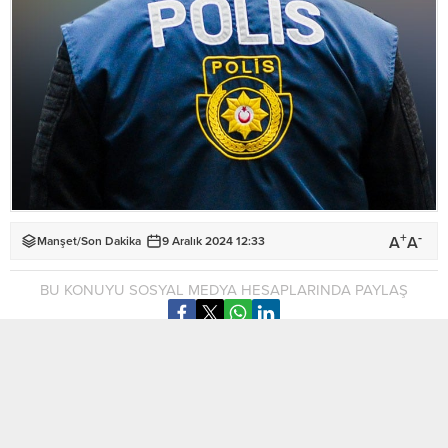
+
-
A
A
Manşet
/
Son Dakika
9 Aralık 2024 12:33
BU KONUYU SOSYAL MEDYA HESAPLARINDA PAYLAŞ
Lefkoşa’da, uyuşturucu madde meselesi ile bağlantısı olan
18 yaşındaki genç, Lokmacı Kara Geçiş Kapısından çıkış
yapacağı esnada tutuklandı.