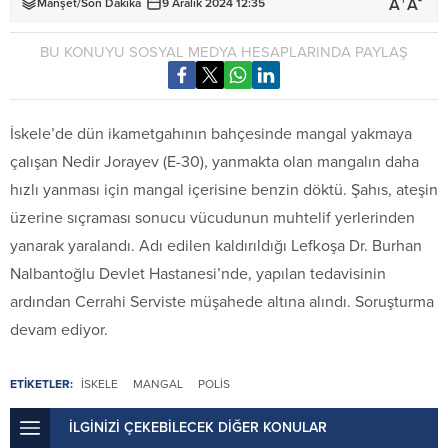
+
-
A
A
Manşet
/
Son Dakika
9 Aralık 2024 12:35
BU KONUYU SOSYAL MEDYA HESAPLARINDA PAYLAŞ
İskele’de dün ikametgahının bahçesinde mangal yakmaya
çalışan Nedir Jorayev (E-30), yanmakta olan mangalın daha
hızlı yanması için mangal içerisine benzin döktü. Şahıs, ateşin
üzerine sıçraması sonucu vücudunun muhtelif yerlerinden
yanarak yaralandı. Adı edilen kaldırıldığı Lefkoşa Dr. Burhan
Nalbantoğlu Devlet Hastanesi’nde, yapılan tedavisinin
ardından Cerrahi Serviste müşahede altına alındı. Soruşturma
devam ediyor.
ETİKETLER:
İSKELE
MANGAL
POLİS
İLGİNİZİ ÇEKEBİLECEK DİĞER KONULAR