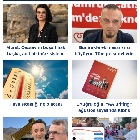
Murat: Cezaevini boşaltmak
Gümrükte ek mesai krizi
başka, adil bir infaz sistemi
büyüyor: Tüm personellerin
kurmak başka
izinleri iptal edildi!
Hava sıcaklığı ne olacak?
Ertuğruloğlu, “AA Brifing”
ağustos sayısında Kıbrıs
sorununa ilişkin analizini
paylaştı