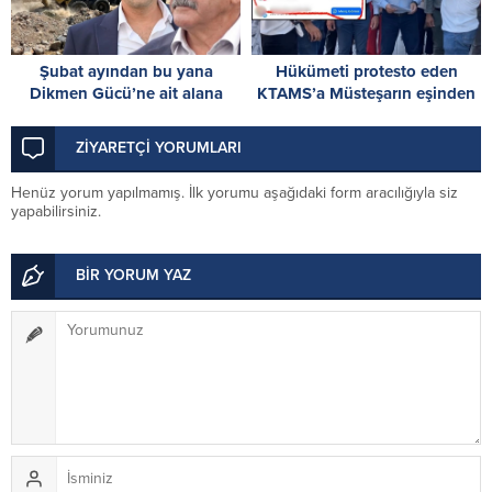
Şubat ayından bu yana
Hükümeti protesto eden
Dikmen Gücü’ne ait alana
KTAMS’a Müsteşarın eşinden
moloz dökülüyor!
destek: Kalpli emoji dikkat
çekti
ZİYARETÇİ YORUMLARI
Henüz yorum yapılmamış. İlk yorumu aşağıdaki form aracılığıyla siz
yapabilirsiniz.
BİR YORUM YAZ