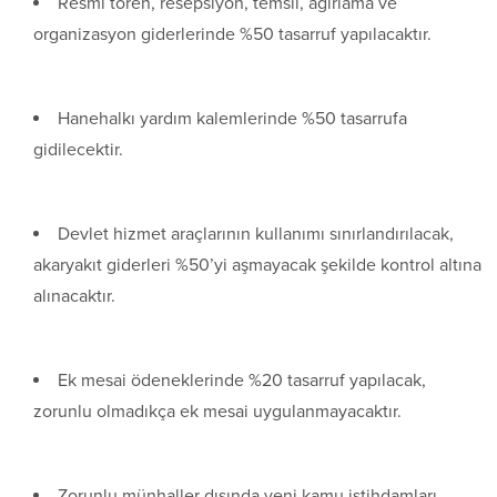
Resmi tören, resepsiyon, temsil, ağırlama ve
organizasyon giderlerinde %50 tasarruf yapılacaktır.
Hanehalkı yardım kalemlerinde %50 tasarrufa
gidilecektir.
Devlet hizmet araçlarının kullanımı sınırlandırılacak,
akaryakıt giderleri %50’yi aşmayacak şekilde kontrol altına
alınacaktır.
Ek mesai ödeneklerinde %20 tasarruf yapılacak,
zorunlu olmadıkça ek mesai uygulanmayacaktır.
Zorunlu münhaller dışında yeni kamu istihdamları