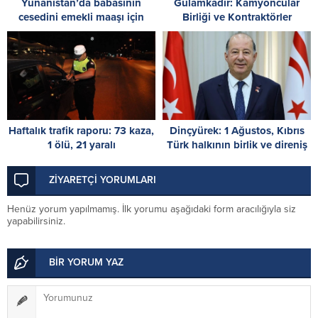
Yunanistan’da babasının
Gulamkadir: Kamyoncular
cesedini emekli maaşı için
Birliği ve Kontraktörler
dondurucuda saklayan kişi
Birlikleri’nin yürüttükleri
yakalandı
mücadelenin yanındayız
Haftalık trafik raporu: 73 kaza,
Dinçyürek: 1 Ağustos, Kıbrıs
1 ölü, 21 yaralı
Türk halkının birlik ve direniş
ruhunun simgesidir
ZİYARETÇİ YORUMLARI
Henüz yorum yapılmamış. İlk yorumu aşağıdaki form aracılığıyla siz
yapabilirsiniz.
BİR YORUM YAZ