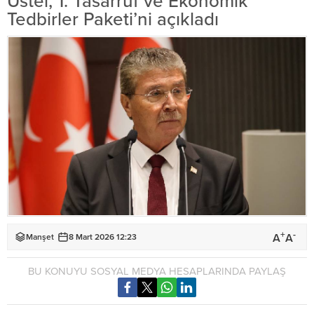
Üstel, 1. Tasarruf ve Ekonomik
Tedbirler Paketi’ni açıkladı
+
-
A
A
Manşet
8 Mart 2026 12:23
BU KONUYU SOSYAL MEDYA HESAPLARINDA PAYLAŞ