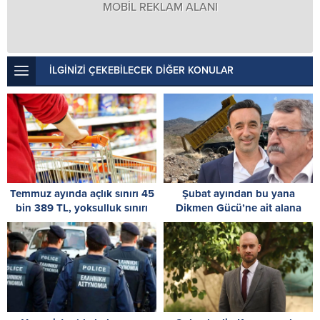
MOBİL REKLAM ALANI
İLGİNİZİ ÇEKEBİLECEK DİĞER KONULAR
Temmuz ayında açlık sınırı 45
Şubat ayından bu yana
bin 389 TL, yoksulluk sınırı
Dikmen Gücü’ne ait alana
244 bin 818 TL oldu
moloz dökülüyor!