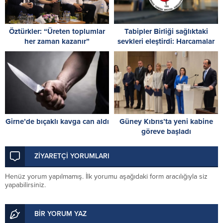
Öztürkler: “Üreten toplumlar
Tabipler Birliği sağlıktaki
her zaman kazanır”
sevkleri eleştirdi: Harcamalar
kamuoyuyla paylaşılmalı!
Girne’de bıçaklı kavga can aldı
Güney Kıbrıs’ta yeni kabine
göreve başladı
ZİYARETÇİ YORUMLARI
Henüz yorum yapılmamış. İlk yorumu aşağıdaki form aracılığıyla siz
yapabilirsiniz.
BİR YORUM YAZ