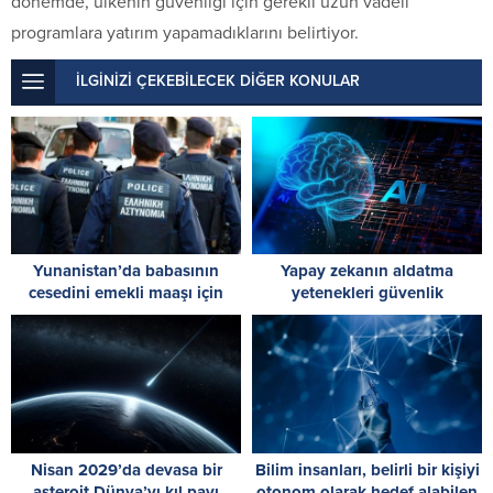
dönemde, ülkenin güvenliği için gerekli uzun vadeli
programlara yatırım yapamadıklarını belirtiyor.
İLGİNİZİ ÇEKEBİLECEK DİĞER KONULAR
Yunanistan’da babasının
Yapay zekanın aldatma
cesedini emekli maaşı için
yetenekleri güvenlik
dondurucuda saklayan kişi
testlerinde yeni bir seviyeye
yakalandı
ulaştı
Nisan 2029’da devasa bir
Bilim insanları, belirli bir kişiyi
asteroit Dünya’yı kıl payı
otonom olarak hedef alabilen