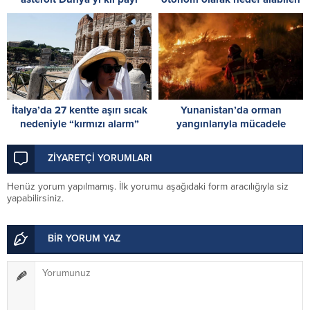
ıskalayacak
yapay zeka destekli İHA üretti
İtalya’da 27 kentte aşırı sıcak
Yunanistan’da orman
nedeniyle “kırmızı alarm”
yangınlarıyla mücadele
verildi
sürüyor: Bazı yerleşim yerleri
tahliye edildi
ZİYARETÇİ YORUMLARI
Henüz yorum yapılmamış. İlk yorumu aşağıdaki form aracılığıyla siz
yapabilirsiniz.
BİR YORUM YAZ