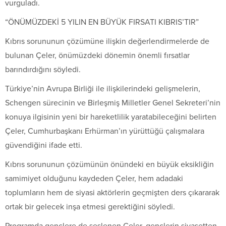
vurguladı.
“ÖNÜMÜZDEKİ 5 YILIN EN BÜYÜK FIRSATI KIBRIS’TIR”
Kıbrıs sorununun çözümüne ilişkin değerlendirmelerde de
bulunan Çeler, önümüzdeki dönemin önemli fırsatlar
barındırdığını söyledi.
Türkiye’nin Avrupa Birliği ile ilişkilerindeki gelişmelerin,
Schengen sürecinin ve Birleşmiş Milletler Genel Sekreteri’nin
konuya ilgisinin yeni bir hareketlilik yaratabileceğini belirten
Çeler, Cumhurbaşkanı Erhürman’ın yürüttüğü çalışmalara
güvendiğini ifade etti.
Kıbrıs sorununun çözümünün önündeki en büyük eksikliğin
samimiyet olduğunu kaydeden Çeler, hem adadaki
toplumların hem de siyasi aktörlerin geçmişten ders çıkararak
ortak bir gelecek inşa etmesi gerektiğini söyledi.
Programda gençlere de seslenen Çeler, gençlerin siyasetten