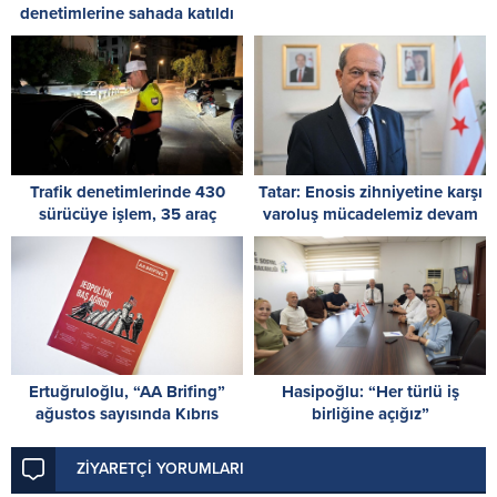
denetimlerine sahada katıldı
Trafik denetimlerinde 430
Tatar: Enosis zihniyetine karşı
sürücüye işlem, 35 araç
varoluş mücadelemiz devam
trafikten men edildi
ediyor
Ertuğruloğlu, “AA Brifing”
Hasipoğlu: “Her türlü iş
ağustos sayısında Kıbrıs
birliğine açığız”
sorununa ilişkin analizini
paylaştı
ZİYARETÇİ YORUMLARI