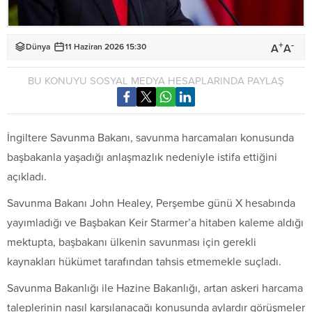
+
-
A
A
Dünya
11 Haziran 2026 15:30
BU KONUYU SOSYAL MEDYA HESAPLARINDA PAYLAŞ
İngiltere Savunma Bakanı, savunma harcamaları konusunda
başbakanla yaşadığı anlaşmazlık nedeniyle istifa ettiğini
açıkladı.
Savunma Bakanı John Healey, Perşembe günü X hesabında
yayımladığı ve Başbakan Keir Starmer’a hitaben kaleme aldığı
mektupta, başbakanı ülkenin savunması için gerekli
kaynakları hükümet tarafından tahsis etmemekle suçladı.
Savunma Bakanlığı ile Hazine Bakanlığı, artan askeri harcama
taleplerinin nasıl karşılanacağı konusunda aylardır görüşmeler