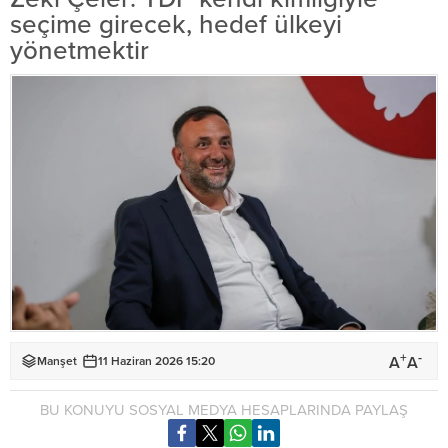
seçime girecek, hedef ülkeyi
yönetmektir
+
-
A
A
Manşet
11 Haziran 2026 15:20
BU KONUYU SOSYAL MEDYA HESAPLARINDA PAYLAŞ