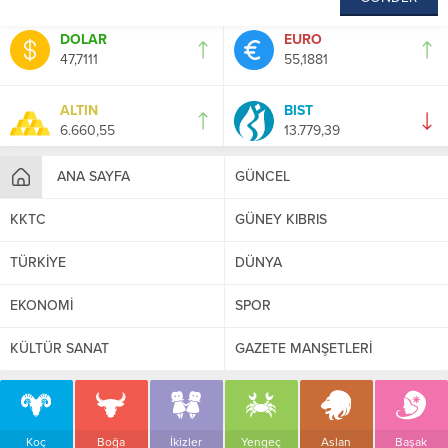
DOLAR
EURO
47,7111
55,1881
ALTIN
BIST
6.660,55
13.779,39
ANA SAYFA
GÜNCEL
KKTC
GÜNEY KIBRIS
TÜRKİYE
DÜNYA
EKONOMİ
SPOR
KÜLTÜR SANAT
GAZETE MANŞETLERİ
Koç
Boğa
İkizler
Yengeç
Aslan
Başak