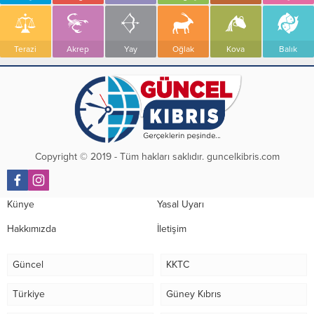
Terazi
Akrep
Yay
Oğlak
Kova
Balık
Copyright © 2019 - Tüm hakları saklıdır. guncelkibris.com
Künye
Yasal Uyarı
Hakkımızda
İletişim
Güncel
KKTC
Türkiye
Güney Kıbrıs