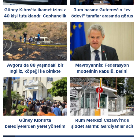
Güney Kıbrıs’ta ikamet izinsiz
Rum basını: Guterres’in “ev
40 kişi tutuklandı: Cephanelik
ödevi” taraflar arasında görüş
ele geçirildi
ayrılığı yarattı
Avgoru’da 88 yaşındaki bir
Mavroyannis: Federasyon
İngiliz, köpeği ile birlikte
modelinin kabulü, belirli
yanarak can verdi
beklentilerle Rum tarafının
verdiği en büyük taviz
Güney Kıbrıs’ta
Rum Merkezi Cezaevi’nde
belediyelerden yerel yönetim
şiddet alarmı: Gardiyanlar acil
reformuna grevli tepki
önlem istedi