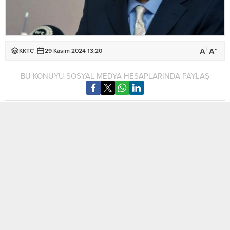
+
-
A
A
KKTC
29 Kasım 2024 13:20
BU KONUYU SOSYAL MEDYA HESAPLARINDA PAYLAŞ
Milli Mücadele Vakfı Başkanı Aziz Gülbahar, Kıbrıs’ta iki
devletli bir anlaşmadan yana olduklarını belirterek, Rum tarafı
bunu kabul edene kadar siyasi ve hukuki mücadeleyi
sürdüreceklerini kaydetti.
Yazılı açıklama yapan Gülbahar, “Biz Kıbrıs’ta iki devletli bir
anlaşmadan yanayız. Rum komşularımızın kendi devletlerini,
bizim kendi devletimizi egemen olarak yöneteceğiz ama iki
halkın, iki devletin ortak çıkarları için iş birliği yapacağı bir