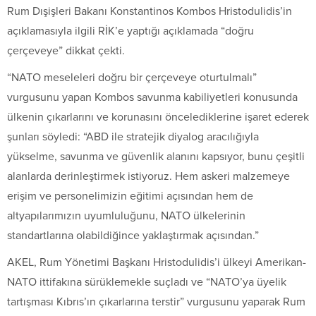
Rum Dışişleri Bakanı Konstantinos Kombos Hristodulidis’in
açıklamasıyla ilgili RİK’e yaptığı açıklamada “doğru
çerçeveye” dikkat çekti.
“NATO meseleleri doğru bir çerçeveye oturtulmalı”
vurgusunu yapan Kombos savunma kabiliyetleri konusunda
ülkenin çıkarlarını ve korunasını öncelediklerine işaret ederek
şunları söyledi: “ABD ile stratejik diyalog aracılığıyla
yükselme, savunma ve güvenlik alanını kapsıyor, bunu çeşitli
alanlarda derinleştirmek istiyoruz. Hem askeri malzemeye
erişim ve personelimizin eğitimi açısından hem de
altyapılarımızın uyumluluğunu, NATO ülkelerinin
standartlarına olabildiğince yaklaştırmak açısından.”
AKEL, Rum Yönetimi Başkanı Hristodulidis’i ülkeyi Amerikan-
NATO ittifakına sürüklemekle suçladı ve “NATO’ya üyelik
tartışması Kıbrıs’ın çıkarlarına terstir” vurgusunu yaparak Rum