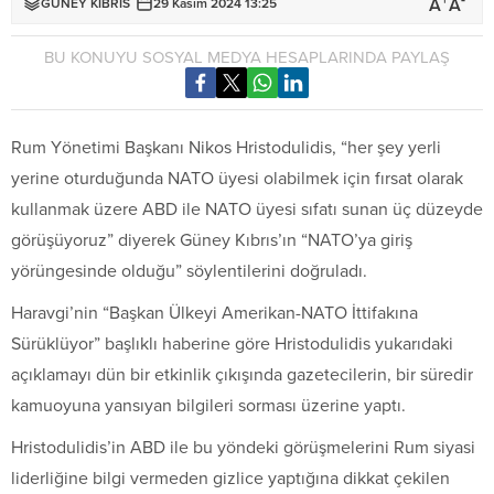
+
-
A
A
GÜNEY KIBRIS
29 Kasım 2024 13:25
BU KONUYU SOSYAL MEDYA HESAPLARINDA PAYLAŞ
Rum Yönetimi Başkanı Nikos Hristodulidis, “her şey yerli
yerine oturduğunda NATO üyesi olabilmek için fırsat olarak
kullanmak üzere ABD ile NATO üyesi sıfatı sunan üç düzeyde
görüşüyoruz” diyerek Güney Kıbrıs’ın “NATO’ya giriş
yörüngesinde olduğu” söylentilerini doğruladı.
Haravgi’nin “Başkan Ülkeyi Amerikan-NATO İttifakına
Sürüklüyor” başlıklı haberine göre Hristodulidis yukarıdaki
açıklamayı dün bir etkinlik çıkışında gazetecilerin, bir süredir
kamuoyuna yansıyan bilgileri sorması üzerine yaptı.
Hristodulidis’in ABD ile bu yöndeki görüşmelerini Rum siyasi
liderliğine bilgi vermeden gizlice yaptığına dikkat çekilen