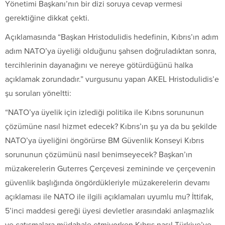
Yönetimi Başkanı’nın bir dizi soruya cevap vermesi
gerektiğine dikkat çekti.
Açıklamasında “Başkan Hristodulidis hedefinin, Kıbrıs’ın adım
adım NATO’ya üyeliği olduğunu şahsen doğruladıktan sonra,
tercihlerinin dayanağını ve nereye götürdüğünü halka
açıklamak zorundadır.” vurgusunu yapan AKEL Hristodulidis’e
şu soruları yöneltti:
“NATO’ya üyelik için izlediği politika ile Kıbrıs sorununun
çözümüne nasıl hizmet edecek? Kıbrıs’ın şu ya da bu şekilde
NATO’ya üyeliğini öngörürse BM Güvenlik Konseyi Kıbrıs
sorununun çözümünü nasıl benimseyecek? Başkan’ın
müzakerelerin Guterres Çerçevesi zemininde ve çerçevenin
güvenlik başlığında öngördükleriyle müzakerelerin devamı
açıklaması ile NATO ile ilgili açıklamaları uyumlu mu? İttifak,
5’inci maddesi gereği üyesi devletler arasındaki anlaşmazlık
ve çatışmalara müdahale etmiyorken Kıbrıs nasıl Türkiye’ye