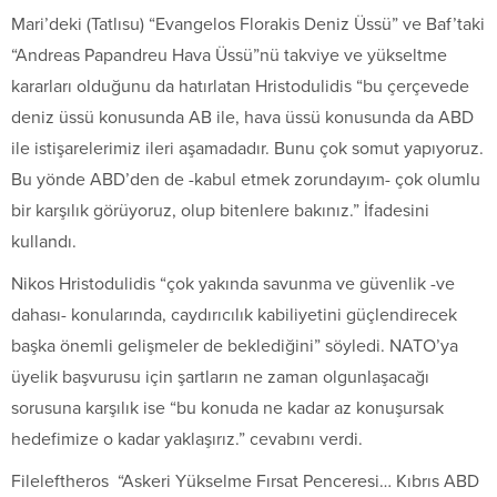
Mari’deki (Tatlısu) “Evangelos Florakis Deniz Üssü” ve Baf’taki
“Andreas Papandreu Hava Üssü”nü takviye ve yükseltme
kararları olduğunu da hatırlatan Hristodulidis “bu çerçevede
deniz üssü konusunda AB ile, hava üssü konusunda da ABD
ile istişarelerimiz ileri aşamadadır. Bunu çok somut yapıyoruz.
Bu yönde ABD’den de -kabul etmek zorundayım- çok olumlu
bir karşılık görüyoruz, olup bitenlere bakınız.” İfadesini
kullandı.
Nikos Hristodulidis “çok yakında savunma ve güvenlik -ve
dahası- konularında, caydırıcılık kabiliyetini güçlendirecek
başka önemli gelişmeler de beklediğini” söyledi. NATO’ya
üyelik başvurusu için şartların ne zaman olgunlaşacağı
sorusuna karşılık ise “bu konuda ne kadar az konuşursak
hedefimize o kadar yaklaşırız.” cevabını verdi.
Fileleftheros “Askeri Yükselme Fırsat Penceresi… Kıbrıs ABD