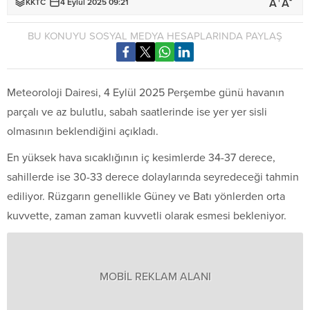
+
-
A
A
KKTC
4 Eylül 2025 09:21
BU KONUYU SOSYAL MEDYA HESAPLARINDA PAYLAŞ
Meteoroloji Dairesi, 4 Eylül 2025 Perşembe günü havanın
parçalı ve az bulutlu, sabah saatlerinde ise yer yer sisli
olmasının beklendiğini açıkladı.
En yüksek hava sıcaklığının iç kesimlerde 34-37 derece,
sahillerde ise 30-33 derece dolaylarında seyredeceği tahmin
ediliyor. Rüzgarın genellikle Güney ve Batı yönlerden orta
kuvvette, zaman zaman kuvvetli olarak esmesi bekleniyor.
MOBİL REKLAM ALANI