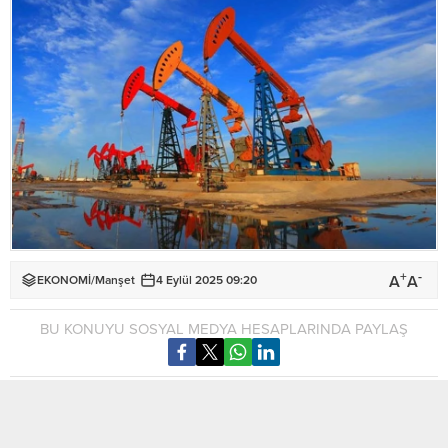
+
-
A
A
EKONOMİ
/
Manşet
4 Eylül 2025 09:20
BU KONUYU SOSYAL MEDYA HESAPLARINDA PAYLAŞ
Petrol fiyatlarındaki gerileme ikinci gününde de devam etti.
Küresel piyasalar, pazar günü yapılacak OPEC+ toplantısında