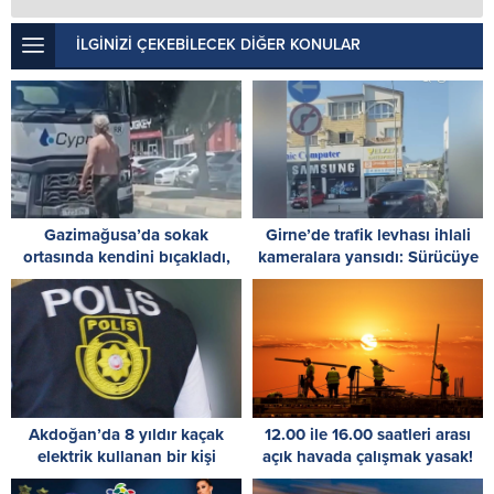
İLGİNİZİ ÇEKEBİLECEK DİĞER KONULAR
Gazimağusa’da sokak
Girne’de trafik levhası ihlali
ortasında kendini bıçakladı,
kameralara yansıdı: Sürücüye
çevreye rahatsızlık verdi
7 bin TL ceza
Akdoğan’da 8 yıldır kaçak
12.00 ile 16.00 saatleri arası
elektrik kullanan bir kişi
açık havada çalışmak yasak!
tutuklandı