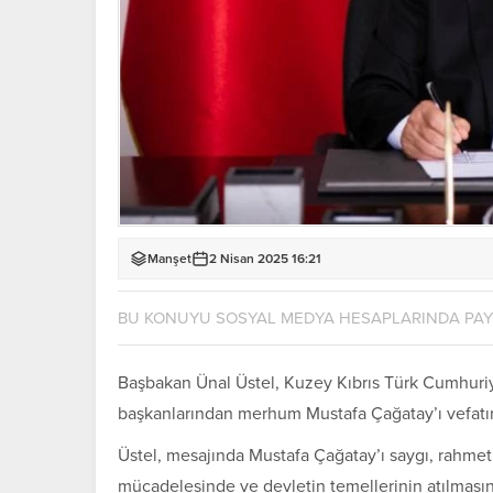
Manşet
2 Nisan 2025 16:21
BU KONUYU SOSYAL MEDYA HESAPLARINDA PA
Başbakan
Ünal Üstel
, Kuzey Kıbrıs Türk Cumhuriye
başkanlarından merhum Mustafa Çağatay’ı vefatın
Üstel, mesajında Mustafa Çağatay’ı saygı, rahmet 
mücadelesinde ve devletin temellerinin atılmas