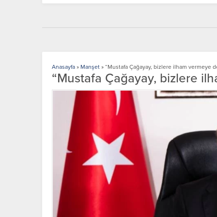
Anasayfa
»
Manşet
»
“Mustafa Çağayay, bizlere ilham vermeye 
“Mustafa Çağayay, bizlere i