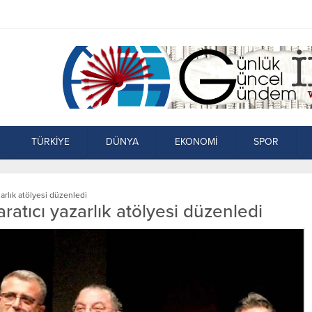
TÜRKİYE
DÜNYA
EKONOMİ
SPOR
rlık atölyesi düzenledi
tıcı yazarlık atölyesi düzenledi