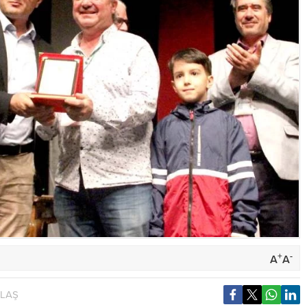
+
-
A
A
YLAŞ