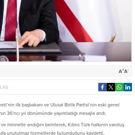
+
-
A
A
YLAŞ
ti’nin ilk başbakanı ve Ulusal Birlik Partisi’nin eski genel
ın 36’ncı yıl dönümünde yayımladığı mesajla andı.
ve minnetle andığını belirterek, Kıbrıs Türk halkının varoluş
ında unutulmaz hizmetlerde bulunduğunu kaydetti.