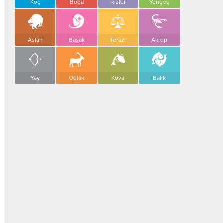
Koç
Boğa
İkizler
Yengeç
Aslan
Başak
Terazi
Akrep
Yay
Oğlak
Kova
Balık