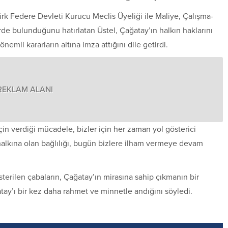
ürk Federe Devleti Kurucu Meclis Üyeliği ile Maliye, Çalışma-
lerde bulunduğunu hatırlatan Üstel, Çağatay’ın halkın haklarını
emli kararların altına imza attığını dile getirdi.
REKLAM ALANI
in verdiği mücadele, bizler için her zaman yol gösterici
 halkına olan bağlılığı, bugün bizlere ilham vermeye devam
erilen çabaların, Çağatay’ın mirasına sahip çıkmanın bir
ay’ı bir kez daha rahmet ve minnetle andığını söyledi.