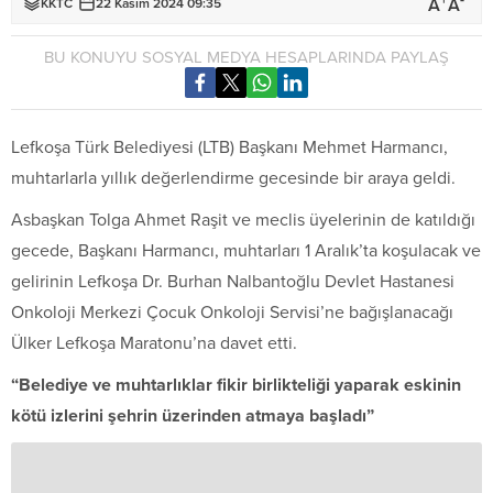
+
-
A
A
KKTC
22 Kasım 2024 09:35
BU KONUYU SOSYAL MEDYA HESAPLARINDA PAYLAŞ
Lefkoşa Türk Belediyesi (LTB) Başkanı Mehmet Harmancı,
muhtarlarla yıllık değerlendirme gecesinde bir araya geldi.
Asbaşkan Tolga Ahmet Raşit ve meclis üyelerinin de katıldığı
gecede, Başkanı Harmancı, muhtarları 1 Aralık’ta koşulacak ve
gelirinin Lefkoşa Dr. Burhan Nalbantoğlu Devlet Hastanesi
Onkoloji Merkezi Çocuk Onkoloji Servisi’ne bağışlanacağı
Ülker Lefkoşa Maratonu’na davet etti.
“Belediye ve muhtarlıklar fikir birlikteliği yaparak eskinin
kötü izlerini şehrin üzerinden atmaya başladı”