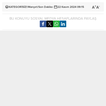
+
-
A
A
KATEGORİSİZ!
/
Manşet
/
Son Dakika
22 Kasım 2024 09:15
BU KONUYU SOSYAL MEDYA HESAPLARINDA PAYLAŞ
Maliye Bakanı Özdemir Berova, tarafından yayımlanan
açıklamada kamu çalışanlarını ve emeklileri yakından
ilgilendiren bir müjdeyi duyurdu.
Bakan Berova, 13’üncü maaşların 24 Aralık 2024 tarihinde
ödeneceğini açıkladı.
MOBİL REKLAM ALANI