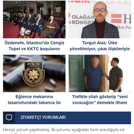
Mahkemesi önünde
dayanışma çağrısı
Özdenefe, İstanbul’da Cengiz
Turgut Alas: Ülke
Topel ve KKTC koşularını
yönetilmiyor, çıkar ilişkileriyle
izledi
tüketiliyor!
Eğlence mekanına
Trafikte silah gösterip “seni
tasarrufundaki tabanca ile
vuracağım” demekle itham
giden müşteri tutuklandı
edilen zanlı, tutuksuz
yargılanacak
ZİYARETÇİ YORUMLARI
Henüz yorum yapılmamış. İlk yorumu aşağıdaki form aracılığıyla siz