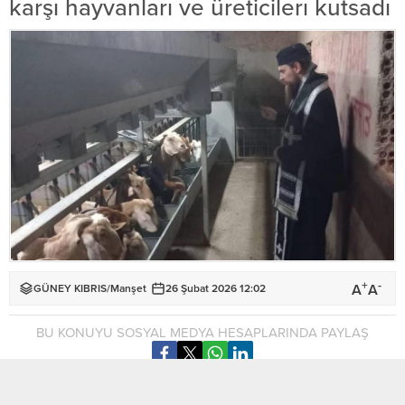
karşı hayvanları ve üreticilerı kutsadı
+
-
A
A
GÜNEY KIBRIS
/
Manşet
26 Şubat 2026 12:02
BU KONUYU SOSYAL MEDYA HESAPLARINDA PAYLAŞ