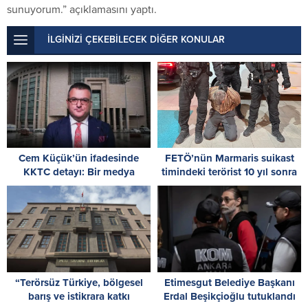
sunuyorum.” açıklamasını yaptı.
İLGİNİZİ ÇEKEBİLECEK DİĞER KONULAR
Cem Küçük’ün ifadesinde
FETÖ’nün Marmaris suikast
KKTC detayı: Bir medya
timindeki terörist 10 yıl sonra
kuruluşundan 17 işlemde 77
yakalandı
bin 983 TL aldığını söyledi
“Terörsüz Türkiye, bölgesel
Etimesgut Belediye Başkanı
barış ve istikrara katkı
Erdal Beşikçioğlu tutuklandı