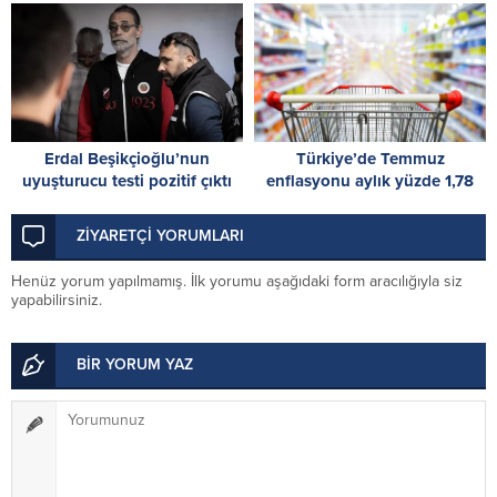
sağlayacak”
Erdal Beşikçioğlu’nun
Türkiye’de Temmuz
uyuşturucu testi pozitif çıktı
enflasyonu aylık yüzde 1,78
oldu
ZİYARETÇİ YORUMLARI
Henüz yorum yapılmamış. İlk yorumu aşağıdaki form aracılığıyla siz
yapabilirsiniz.
BİR YORUM YAZ