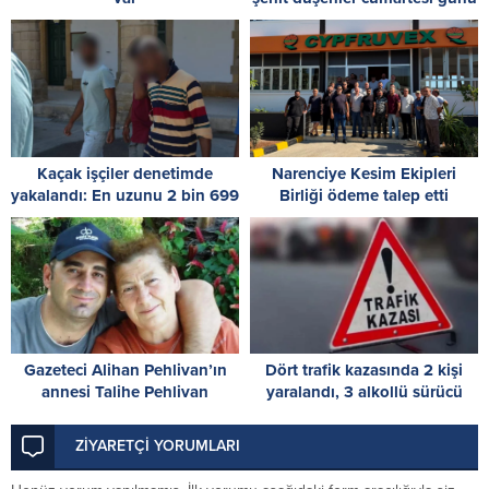
düzenlenecek törenle anılacak
Kaçak işçiler denetimde
Narenciye Kesim Ekipleri
yakalandı: En uzunu 2 bin 699
Birliği ödeme talep etti
gündür izinsiz
Gazeteci Alihan Pehlivan’ın
Dört trafik kazasında 2 kişi
annesi Talihe Pehlivan
yaralandı, 3 alkollü sürücü
hayatını kaybetti
tespit edildi
ZİYARETÇİ YORUMLARI