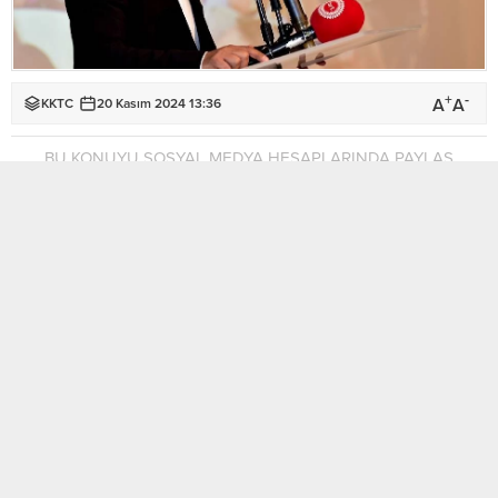
+
-
A
A
KKTC
20 Kasım 2024 13:36
BU KONUYU SOSYAL MEDYA HESAPLARINDA PAYLAŞ
KTÖS Genel Sekreteri Burak Maviş, okulların
sadece yüzde 17’sinin depreme karşı
güçlendirildiğini belirtirken, ‘külliye’ yapımının
dört nala hızla yapılıyor, Eğitim Bakanlığının okul
yapımı için iş insanlarını beklediğini söyledi.
Dünya Çocuk Hakları Günü’ne de işaret eden
Maviş, hak ihlallerinin başladığı yerlerden birinin