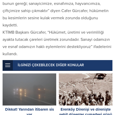
bunun gereği; sanayicimize, esnafımıza, hayvancımıza,
çiftçimize sahip çıkmaktır” diyen Cafer Gürcafer, hükümetin
bu kesimlerin sesine kulak vermek zorunda olduğunu
kaydetti.
KTİMB Başkanı Gürcafer, “Hükümet, üretimi ve verimliliği
ayakta tutacak çareleri üretmek zorundadır. Sanayi odamızın
ve esnaf odamızın haklı eylemlerini destekliyoruz” ifadelerini
kullandı.
İLGİNİZİ ÇEKEBİLECEK DİĞER KONULAR
Dikkat! Yarından itibaren sis
Erenköy Direnişi ve direnişte
var
şehit düşenler cumartesi günü