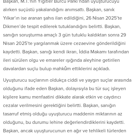
Başkan, M.T.’nin Yiğitler Burcu Parkı’ndan uyuşturucuyu
alırken suçüstü yakalandığını anımsattı. Başkan, sanık
Yılkar’ın ise aranan şahıs ilan edildiğini, 26 Nisan 2025’te
Dikmen’de tespit edilerek tutuklandığını belirtti. Başkan,
sanığın soruşturma amaçlı 3 gün tutuklu kaldıktan sonra 29
Nisan 2025’te yargılanmak üzere cezaevine gönderildiğini
kaydetti. Başkan, sanığı kendi ikrarı, İddia Makamı tarafından
ileri sürülen olgu ve emareler ışığında aleyhine getirilen
davalardan suçlu bulup mahkûm ettiklerini açıkladı.
Uyuşturucu suçlarının oldukça ciddi ve yaygın suçlar arasında
olduğunu ifade eden Başkan, dolayısıyla bu tür suç işleyen
kişilere kamu menfaatini dikkate alarak etkin ve caydırıcı
cezalar verilmesini gerektiğini belirtti. Başkan, sanığın
tasarruf etmiş olduğu uyuşturucu maddenin miktarının az
olduğunu, bu durumu lehine değerlendirdiklerini kaydetti.
Başkan, ancak uyuşturucunun en ağır ve tehlikeli türlerden