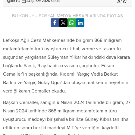
+
-
A
A
KKTC
24 Şubat 2026 13:03
BU KONUYU SOSYAL MEDYA HESAPLARINDA PAYLAŞ
Lefkoşa Ağır Ceza Mahkemesinde bir gram 868 miligram
metamfetamin türü uyuşturucu ithal, verme ve tasarrufu
suçundan yargılanan Süleyman Yılkar hakkındaki dava karara
bağlandı. Sanık, 9 ay hapis cezasına çarptırıldı. Füsun
Cemaller’in başkanlığında, Kıdemli Yargıç Vedia Berkut
Barkın ve Yargıç Gülay Uğur’dan oluşan mahkeme heyetinin
verdiği kararı Cemaller okudu.
Başkan Cemaller, sanığın 9 Nisan 2024 tarihinde bir gram, 27
Nisan 2024 tarihinde 868 miligram metamfetamin türü
uyuşturucu maddeyi bir şahısla birlikte Güney Kıbrıs’tan ithal
ettikten sonra her iki maddeyi M.T.’ye verdiğini kaydetti.