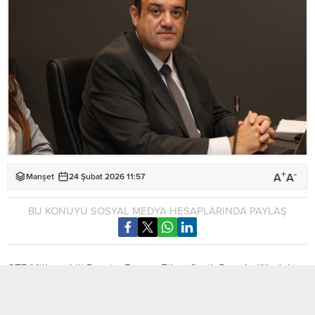
+
-
A
A
Manşet
24 Şubat 2026 11:57
BU KONUYU SOSYAL MEDYA HESAPLARINDA PAYLAŞ
CTP Milletvekili Devrim Barçın, Fiber Optik Protokolü’ndeki
maddelere eleştirdi yağdırdı. Barçın, Gökhan Altıner’in Kıbrıs
Postası TV’de hazırlayıp sunduğu ‘Sabah Postası’ isimli