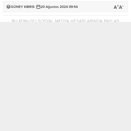
+
-
A
A
GÜNEY KIBRIS
20 Ağustos 2024 09:54
BU KONUYU SOSYAL MEDYA HESAPLARINDA PAYLAŞ
Polonya’da Varşova-Larnaka seferini yapan
Wizzair’e ait 225 yolcunun bulunduğu uçak,
pilotun bayılmasının ardından Varşova Chopin
Havalimanı’na acil iniş yaptı.
Polonya’nın başkenti Varşova’dan Güney Kıbrıs’ın Larnaka
şehrine gitmek üzere Varşova Chopin Havalimanı’ndan
havalanan Airbus A321 tipi uçakta
pilot
baygınlık geçirdi.
Wizzair firmasına bağlı 225 yolcunun bulunduğu uçağın
pilotunun bayılmasının ardından diğer pilot durumu derhal
kuleye bildirirken, uçağın acil olarak Varşova’ya dönmesine