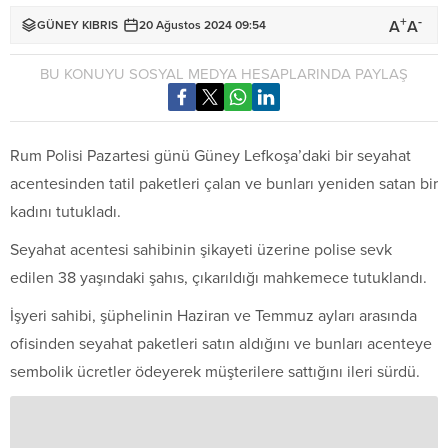
+
-
A
A
GÜNEY KIBRIS
20 Ağustos 2024 09:54
BU KONUYU SOSYAL MEDYA HESAPLARINDA PAYLAŞ
Rum Polisi Pazartesi günü Güney Lefkoşa’daki bir seyahat
acentesinden tatil paketleri çalan ve bunları yeniden satan bir
kadını tutukladı.
Seyahat acentesi sahibinin şikayeti üzerine polise sevk
edilen 38 yaşındaki şahıs, çıkarıldığı mahkemece tutuklandı.
İşyeri sahibi, şüphelinin Haziran ve Temmuz ayları arasında
ofisinden seyahat paketleri satın aldığını ve bunları acenteye
sembolik ücretler ödeyerek müşterilere sattığını ileri sürdü.