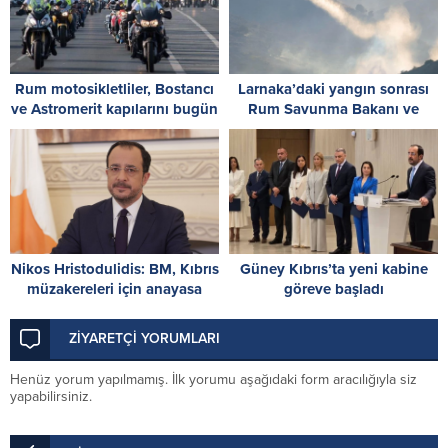
Rum motosikletliler, Bostancı
Larnaka’daki yangın sonrası
ve Astromerit kapılarını bugün
Rum Savunma Bakanı ve
“kısa süreliğine kapatacak”
RMMO Komutanı özür diledi
Nikos Hristodulidis: BM, Kıbrıs
Güney Kıbrıs’ta yeni kabine
müzakereleri için anayasa
göreve başladı
uzmanı görevlendirdi
ZİYARETÇİ YORUMLARI
Henüz yorum yapılmamış. İlk yorumu aşağıdaki form aracılığıyla siz
yapabilirsiniz.