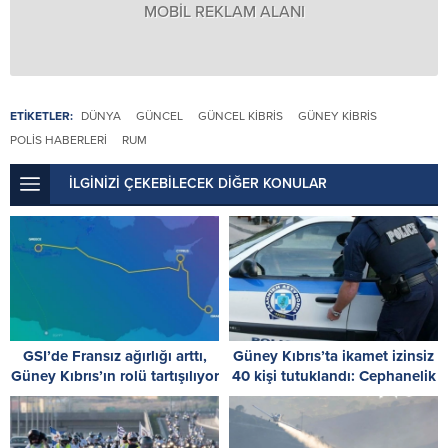
MOBİL REKLAM ALANI
ETİKETLER:
DÜNYA
GÜNCEL
GÜNCEL KIBRIS
GÜNEY KIBRIS
POLIS HABERLERI
RUM
İLGİNİZİ ÇEKEBİLECEK DİĞER KONULAR
GSI’de Fransız ağırlığı arttı,
Güney Kıbrıs’ta ikamet izinsiz
Güney Kıbrıs’ın rolü tartışılıyor
40 kişi tutuklandı: Cephanelik
ele geçirildi