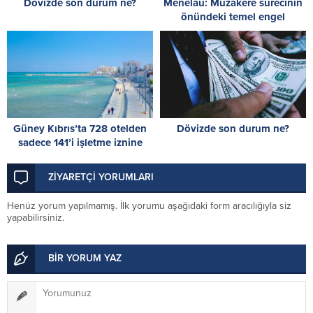
Dövizde son durum ne?
Menelau: Müzakere sürecinin
önündeki temel engel
Türkiye’nin iki devletli çözüm
tezi
Güney Kıbrıs’ta 728 otelden
Dövizde son durum ne?
sadece 141’i işletme iznine
sahip
ZİYARETÇİ YORUMLARI
Henüz yorum yapılmamış. İlk yorumu aşağıdaki form aracılığıyla siz
yapabilirsiniz.
BİR YORUM YAZ