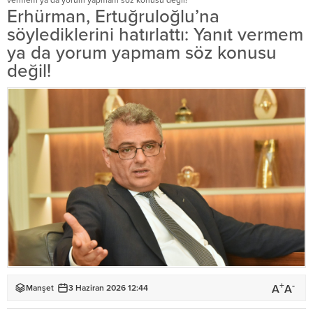
vermem ya da yorum yapmam söz konusu değil!
Erhürman, Ertuğruloğlu’na
söylediklerini hatırlattı: Yanıt vermem
ya da yorum yapmam söz konusu
değil!
+
-
A
A
Manşet
3 Haziran 2026 12:44