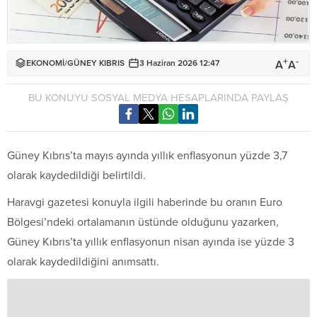
+
-
A
A
EKONOMİ
/
GÜNEY KIBRIS
3 Haziran 2026 12:47
BU KONUYU SOSYAL MEDYA HESAPLARINDA PAYLAŞ
Güney Kıbrıs’ta mayıs ayında yıllık enflasyonun yüzde 3,7
olarak kaydedildiği belirtildi.
Haravgi gazetesi konuyla ilgili haberinde bu oranın Euro
Bölgesi’ndeki ortalamanın üstünde olduğunu yazarken,
Güney Kıbrıs’ta yıllık enflasyonun nisan ayında ise yüzde 3
olarak kaydedildiğini anımsattı.