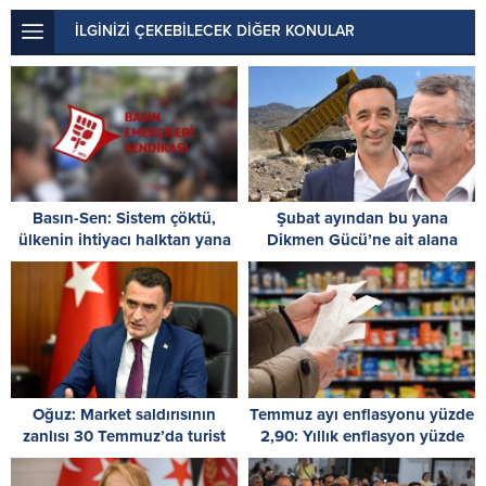
İLGİNİZİ ÇEKEBİLECEK DİĞER KONULAR
Basın-Sen: Sistem çöktü,
Şubat ayından bu yana
ülkenin ihtiyacı halktan yana
Dikmen Gücü’ne ait alana
bir yönetim anlayışıdır
moloz dökülüyor!
Oğuz: Market saldırısının
Temmuz ayı enflasyonu yüzde
zanlısı 30 Temmuz’da turist
2,90: Yıllık enflasyon yüzde
olarak KKTC’ye giriş yaptı
38,10