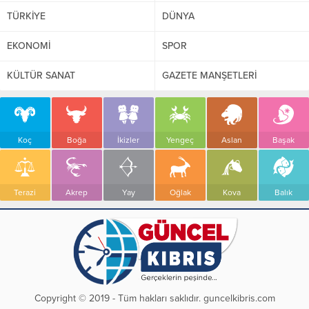
TÜRKİYE
DÜNYA
EKONOMİ
SPOR
KÜLTÜR SANAT
GAZETE MANŞETLERİ
Koç
Boğa
İkizler
Yengeç
Aslan
Başak
Terazi
Akrep
Yay
Oğlak
Kova
Balık
Copyright © 2019 - Tüm hakları saklıdır. guncelkibris.com