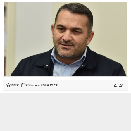
+
-
A
A
KKTC
29 Kasım 2024 12:56
BU KONUYU SOSYAL MEDYA HESAPLARINDA PAYLAŞ
Süt İmalatçıları Birliği Başkanı Mahmut Erden, Tarım