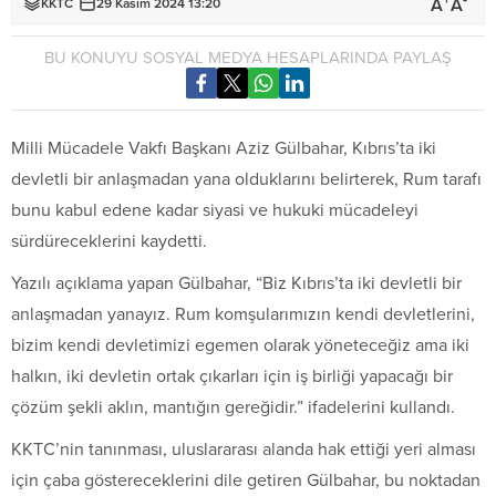
+
-
A
A
KKTC
29 Kasım 2024 13:20
BU KONUYU SOSYAL MEDYA HESAPLARINDA PAYLAŞ
Milli Mücadele Vakfı Başkanı Aziz Gülbahar, Kıbrıs’ta iki
devletli bir anlaşmadan yana olduklarını belirterek, Rum tarafı
bunu kabul edene kadar siyasi ve hukuki mücadeleyi
sürdüreceklerini kaydetti.
Yazılı açıklama yapan Gülbahar, “Biz Kıbrıs’ta iki devletli bir
anlaşmadan yanayız. Rum komşularımızın kendi devletlerini,
bizim kendi devletimizi egemen olarak yöneteceğiz ama iki
halkın, iki devletin ortak çıkarları için iş birliği yapacağı bir
çözüm şekli aklın, mantığın gereğidir.” ifadelerini kullandı.
KKTC’nin tanınması, uluslararası alanda hak ettiği yeri alması
için çaba göstereceklerini dile getiren Gülbahar, bu noktadan