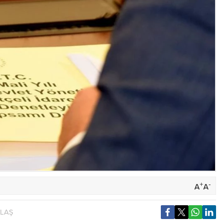
+
-
A
A
YLAŞ