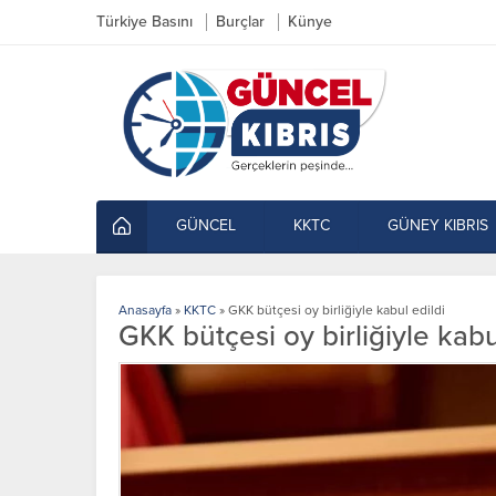
Türkiye Basını
Burçlar
Künye
GÜNCEL
KKTC
GÜNEY KIBRIS
Anasayfa
»
KKTC
»
GKK bütçesi oy birliğiyle kabul edildi
GKK bütçesi oy birliğiyle kabu