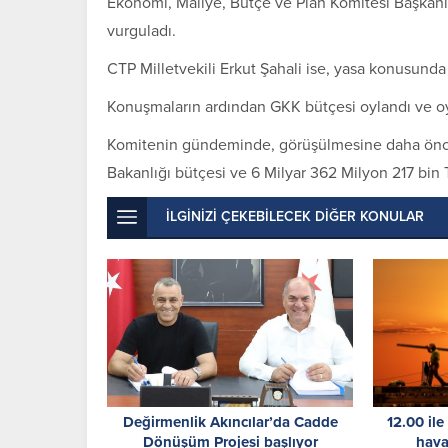
Ekonomi, Maliye, Bütçe ve Plan Komitesi Başkan
vurguladı.
CTP Milletvekili Erkut Şahali ise, yasa konusunda
Konuşmaların ardından GKK bütçesi oylandı ve oy b
Komitenin gündeminde, görüşülmesine daha önce b
Bakanlığı bütçesi ve 6 Milyar 362 Milyon 217 bin 
İLGİNİZİ ÇEKEBİLECEK DİĞER KONULAR
Değirmenlik Akıncılar’da Cadde
12.00 ile
Dönüşüm Projesi başlıyor
hava