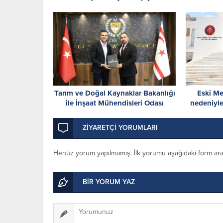
Tarım ve Doğal Kaynaklar Bakanlığı
Eski Me
ile İnşaat Mühendisleri Odası
nedeniyle
arasında iş birliği protokolü
gününe ka
imzalandı
ZİYARETÇİ YORUMLARI
Henüz yorum yapılmamış. İlk yorumu aşağıdaki form aracıl
BİR YORUM YAZ