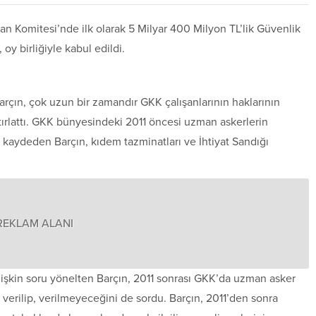
n Komitesi’nde ilk olarak 5 Milyar 400 Milyon TL’lik Güvenlik
oy birliğiyle kabul edildi.
arçın, çok uzun bir zamandır GKK çalışanlarının haklarının
atırlattı. GKK bünyesindeki 2011 öncesi uzman askerlerin
i kaydeden Barçın, kıdem tazminatları ve İhtiyat Sandığı
REKLAM ALANI
işkin soru yönelten Barçın, 2011 sonrası GKK’da uzman asker
verilip, verilmeyeceğini de sordu. Barçın, 2011’den sonra