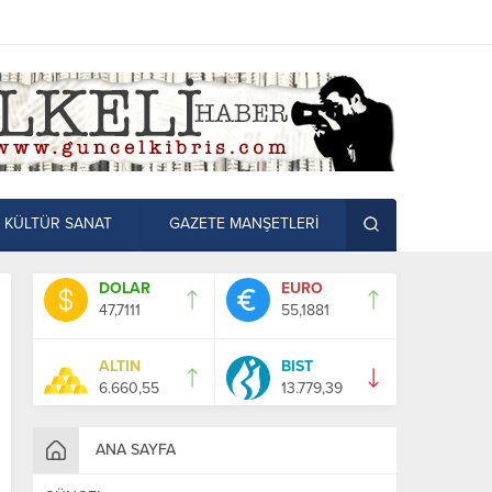
KÜLTÜR SANAT
GAZETE MANŞETLERİ
DOLAR
EURO
47,7111
55,1881
ALTIN
BIST
6.660,55
13.779,39
ANA SAYFA