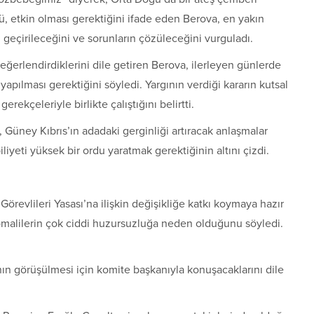
ü, etkin olması gerektiğini ifade eden Berova, en yakın
geçirileceğini ve sorunların çözüleceğini vurguladı.
 değerlendirdiklerini dile getiren Berova, ilerleyen günlerde
apılması gerektiğini söyledi. Yargının verdiği kararın kutsal
ekçeleriyle birlikte çalıştığını belirtti.
 Güney Kıbrıs’ın adadaki gerginliği artıracak anlaşmalar
liyeti yüksek bir ordu yaratmak gerektiğinin altını çizdi.
örevlileri Yasası’na ilişkin değişikliğe katkı koymaya hazır
anomalilerin çok ciddi huzursuzluğa neden olduğunu söyledi.
ın görüşülmesi için komite başkanıyla konuşacaklarını dile