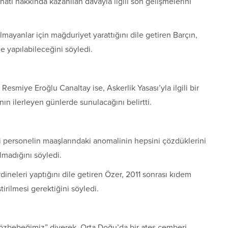
natı hakkında kazanılan davayla ilgili son gelişmelerini
ayanlar için mağduriyet yarattığını dile getiren Barçın,
e yapılabileceğini söyledi.
esmiye Eroğlu Canaltay ise, Askerlik Yasası’yla ilgili bir
nın ilerleyen günlerde sunulacağını belirtti.
personelin maaşlarındaki anomalinin hepsini çözdüklerini
olmadığını söyledi.
dineleri yaptığını dile getiren Özer, 2011 sonrası kıdem
irilmesi gerektiğini söyledi.
özbebeğimiz” diyerek, Orta Doğu’da bir ateş çemberi