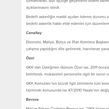
uzmanlıktan, sivil işçiliğe geçenlerin kıdem tazmi
açıklanmasını istedi.
Bedelli askerliğin maddi açıdan ödeme durumu olm
bedelli askerlik hakkı elde edenler için düzenlem
Canaltay
Ekonomi, Maliye, Bütçe ve Plan Komitesi Başkanı R
çalışma yapıldığını dile getirerek, hazırlanan yasa
Özer
GKK’dan Üsteğmen Gülsüm Özer ise, 2011 öncesi 
belirterek, mukaveleli personelle ilgili bir sorun 
GKK Komutanı’nın bizzat ilgili birimlerle tüm koor
tazminatı konusunda ise 47/2010 Yasası’nın değişt
Berova
Maliye Bakanı Özdemir Berova ise, “GKK bizim g