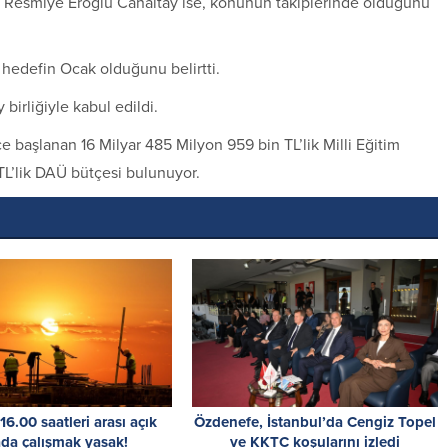
ı Resmiye Eroğlu Canaltay ise, konunun takiplerinde olduğunu
 hedefin Ocak olduğunu belirtti.
irliğiyle kabul edildi.
aşlanan 16 Milyar 485 Milyon 959 bin TL’lik Milli Eğitim
TL’lik DAÜ bütçesi bulunuyor.
 16.00 saatleri arası açık
Özdenefe, İstanbul’da Cengiz Topel
da çalışmak yasak!
ve KKTC koşularını izledi