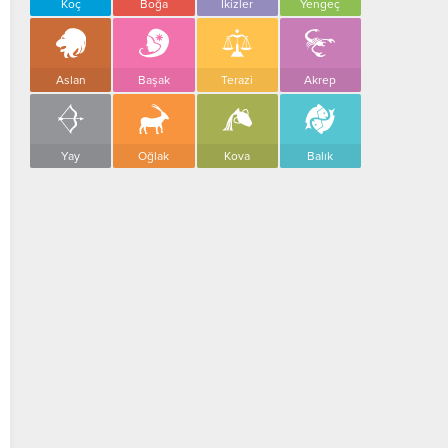
Koç
Boğa
İkizler
Yengeç
Aslan
Başak
Terazi
Akrep
Yay
Oğlak
Kova
Balık