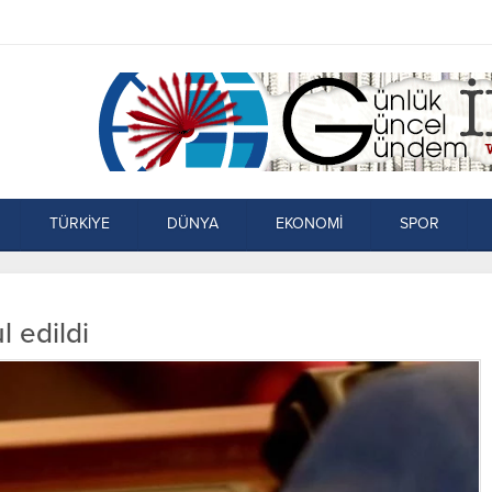
TÜRKİYE
DÜNYA
EKONOMİ
SPOR
l edildi