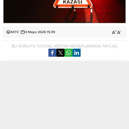
+
-
A
A
KKTC
4 Mayıs 2026 15:39
BU KONUYU SOSYAL MEDYA HESAPLARINDA PAYLAŞ
Gazimağusa ve Girne’de meydana gelen iki ayrı trafik
kazasında yaralanan olmazken, alkollü sürücüler tutuklandı.
Polis açıklamasına göre, 3 Mayıs 2026 tarihinde saat 22.00
sıralarında Gazimağusa’da Ilgaz Sokak üzerinde bir araç park
yerinde, Didar Nurullayev (E-35) 140 miligram alkollü içki
tesiri altında yönetimindeki AA 790 R plakalı araç ile geri geri
seyrettiği sırada, yol kenarında park halinde bulunan HG 492
plakalı aracın sol ön kısmına çarptı. Kazada yaralanan