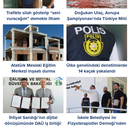
Trafikte silah gösterip “seni
Doğukan Ulaç, Avrupa
vuracağım” demekle itham
Şampiyonası’nda Türkiye Milli
edilen zanlı, tutuksuz
Takımı ile mücadele etti
yargılanacak
Atatürk Mesleki Eğitim
Ülke genelindeki denetimlerde
Merkezi inşaatı durma
14 kaçak yakalandı
noktasında! İskele’den acil
destek çağrısı
İhtiyat Sandığı’nın dijital
İskele Belediyesi ile
dönüşümünde DAÜ iş birliği:
Fizyoterapistler Derneği’nden
Protokol imzalandı
Ötüken Özel Eğitim Okulu’na