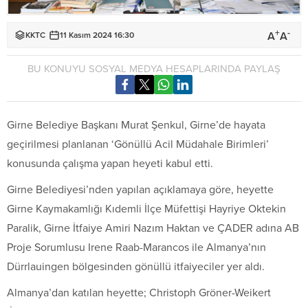
+
-
A
A
KKTC
11 Kasım 2024 16:30
BU KONUYU SOSYAL MEDYA HESAPLARINDA PAYLAŞ
Girne Belediye Başkanı Murat Şenkul, Girne’de hayata
geçirilmesi planlanan ‘Gönüllü Acil Müdahale Birimleri’
konusunda çalışma yapan heyeti kabul etti.
Girne Belediyesi’nden yapılan açıklamaya göre, heyette
Girne Kaymakamlığı Kıdemli İlçe Müfettişi Hayriye Oktekin
Paralik, Girne İtfaiye Amiri Nazım Haktan ve ÇADER adına AB
Proje Sorumlusu Irene Raab-Marancos ile Almanya’nın
Dürrlauingen bölgesinden gönüllü itfaiyeciler yer aldı.
Almanya’dan katılan heyette; Christoph Gröner-Weikert