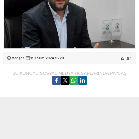
+
-
A
A
Manşet
11 Kasım 2024 16:20
BU KONUYU SOSYAL MEDYA HESAPLARINDA PAYLAŞ
TDP Genel Başkanı Zeki Çeler, Meclis’te yaşananların utanç
verici olduğunu söyleyerek, konunun Anayasa Mahkemesi’ne
taşınması gerektiğini belirtti.
Toplumcu Demokrasi Partisi (TDP) Genel Başkanı Zeki Çeler,
Cumhuriyet Meclisi’nde yaşananların utanç verici olduğunu