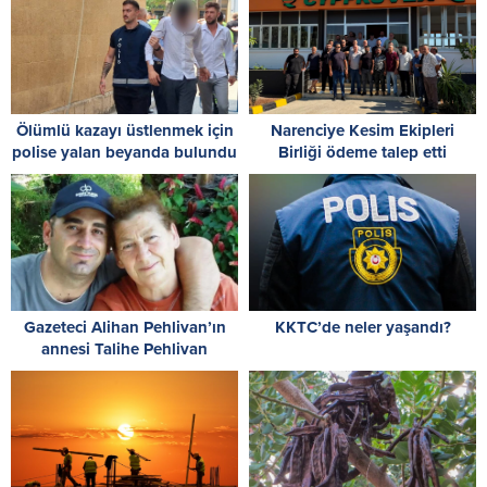
Ölümlü kazayı üstlenmek için
Narenciye Kesim Ekipleri
polise yalan beyanda bulundu
Birliği ödeme talep etti
Gazeteci Alihan Pehlivan’ın
KKTC’de neler yaşandı?
annesi Talihe Pehlivan
hayatını kaybetti