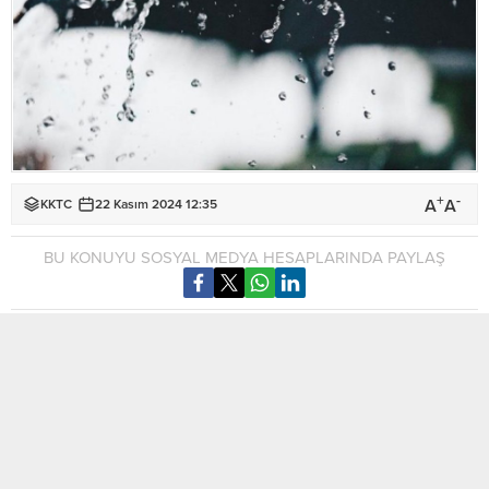
+
-
A
A
KKTC
22 Kasım 2024 12:35
BU KONUYU SOSYAL MEDYA HESAPLARINDA PAYLAŞ
Meteoroloji Dairesi, son 24 saatte Zafer Burnu’nda
metrekareye 37 kilogram yağış düştüğünü kaydetti.
Meteoroloji Dairesi’nden yapılan açıklamaya göre, son 24
saatte Zafer Burnu 37 Kg/M², Dipkarpaz 16 Kg/M², Koruçam 10
Kg/M², Tatlisu 5 Kg/M², Sipahi 3 Kg/M², Mehmetçik, Pile,