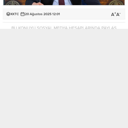
+
-
A
A
KKTC
20 Ağustos 2025 12:01
BU KONUYU SOSYAL MEDYA HESAPLARINDA PAYLAŞ
Demokrat Parti Genel Sekreteri ve Girne Milletvekili
Serhat
Akpınar
, Avrupa Birliği Sözcüsü’nün Kuzey Kıbrıs Türk
Cumhuriyeti’ni “sözde devlet” ve “sözde yargı” ifadeleriyle
tanımlamasını eleştirdi. Akpınar, açıklamanın Kıbrıs Türk
halkının demokratik iradesine, egemenliğine ve bağımsız
yargısına yönelik ağır bir saygısızlık olduğunu söyledi.
Akpınar, KKTC’nin, ülke halkının özgür iradesiyle kurulmuş
bağımsız ve egemen bir devlet olduğunu belirterek, yargı
sistemini küçümseyen ifadelerin uluslararası hukukla
bağdaşmadığını ifade etti. Demokrat Parti’nin, ülkenin yargı