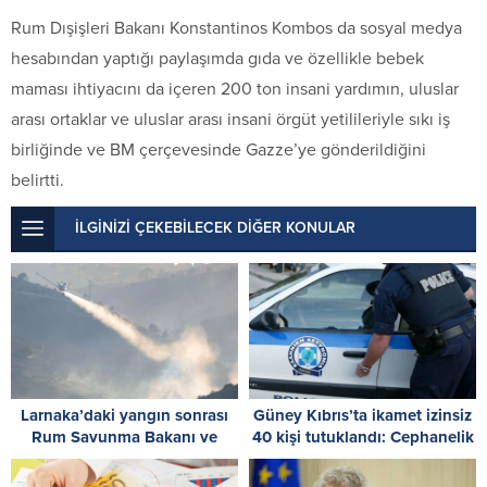
Rum Dışişleri Bakanı Konstantinos Kombos da sosyal medya
hesabından yaptığı paylaşımda gıda ve özellikle bebek
maması ihtiyacını da içeren 200 ton insani yardımın, uluslar
arası ortaklar ve uluslar arası insani örgüt yetilileriyle sıkı iş
birliğinde ve BM çerçevesinde Gazze’ye gönderildiğini
belirtti.
İLGİNİZİ ÇEKEBİLECEK DİĞER KONULAR
Larnaka’daki yangın sonrası
Güney Kıbrıs’ta ikamet izinsiz
Rum Savunma Bakanı ve
40 kişi tutuklandı: Cephanelik
RMMO Komutanı özür diledi
ele geçirildi