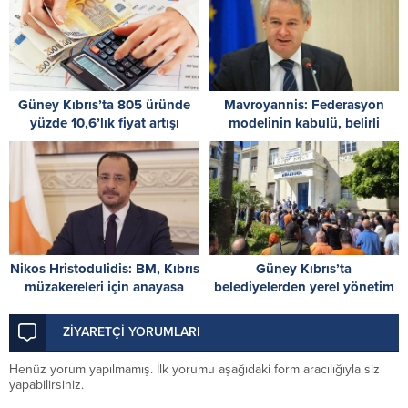
Güney Kıbrıs’ta 805 üründe
Mavroyannis: Federasyon
yüzde 10,6’lık fiyat artışı
modelinin kabulü, belirli
beklentilerle Rum tarafının
verdiği en büyük taviz
Nikos Hristodulidis: BM, Kıbrıs
Güney Kıbrıs’ta
müzakereleri için anayasa
belediyelerden yerel yönetim
uzmanı görevlendirdi
reformuna grevli tepki
ZİYARETÇİ YORUMLARI
Henüz yorum yapılmamış. İlk yorumu aşağıdaki form aracılığıyla siz
yapabilirsiniz.