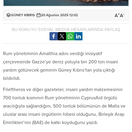
+
-
A
A
GÜNEY KIBRIS
20 Ağustos 2025 12:02
BU KONUYU SOSYAL MEDYA HESAPLARINDA PAYLAŞ
Rum yönetiminin Amalthia adını verdiği inisiyatif
çerçevesinde Gazze’ye deniz yoluyla bin 200 ton insani
yardım götürecek geminin Güney Kıbrıs’tan yola çıktığı
bildirildi.
Fileftheros ve diğer gazeteler, insani yardım malzemesinin
700 tonluk kısmının Rum yönetiminin CyprusAid örgütü
aracılığıyla sağlandığını, 500 tonluk bölümünün de Malta ve
uluslar arası insani örgütlerin hibesi olduğunu, Birleşik Arap
Emirlikleri’nin (BAE) de katkı koyduğunu yazdı.