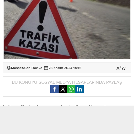
+
-
A
A
Manşet
/
Son Dakika
23 Kasım 2024 14:15
BU KONUYU SOSYAL MEDYA HESAPLARINDA PAYLAŞ
Lefkoşa-Gazimağusa ana yolunda, Girne-Alsancak ana
yolunda ve Lefkoşa-Girne ana yolunda meydana gelen üç
ayrı trafik kazasında 3 kişi yaralandı.