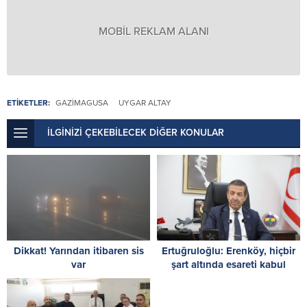
MOBİL REKLAM ALANI
ETİKETLER:
GAZİMAGUSA
UYGAR ALTAY
İLGİNİZİ ÇEKEBİLECEK DİĞER KONULAR
Dikkat! Yarından itibaren sis
Ertuğruloğlu: Erenköy, hiçbir
var
şart altında esareti kabul
etmeyeceğimizin en açık
kanıtıdır