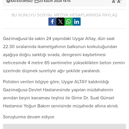
+
-
A
A
KATEGORİSİZ!
23 Kasım 2024 14:15
BU KONUYU SOSYAL MEDYA HESAPLARINDA PAYLAŞ
Gazimağusa’da sakin 24 yaşındaki Uygar Altay, dün saat
22.30 sıralarında ikametgahının balkonun korkuluğundan
aşağıya doğru sarktığı sırada, dengesini kaybetmesi
neticesinde 4 metre 65 santimetre yükseklikten beton zemin
üzerinde düşmek suretiyle ağır şekilde yaralandı.
Polisten verilen bilgiye göre, Uygar ALTAY kaldırıldığı
Gazimağusa Devlet Hastanesinde yapılan müdahalenin
arından beyin kanaması teşhisi ile Girne Dr. Suat Günsel
Hastanesi Yoğun Bakım servisinde müşahede altına alındı.
Soruşturma devam ediyor.