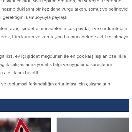
 dikkat çekildi. Sivil toplum örgütleri, bu süreçte üzerlerine
 hazır olduklarını bir kez daha vurgularken, somut ve belirleyici
sı gerektiğini kamuoyuyla paylaştı.
ri, ev içi şiddetle mücadelenin çok paydaşlı ve sürdürülebilir
kerek, tüm kurum ve kuruluşları bu mücadelede aktif rol almaya
ğıt İkiz, ev içi şiddet mağdurları ile en çok karşılaşılan özellikle
ağlık çalışanlarına yönelik bilgi ve uygulama süreçlerini
ldıklarını belirtti.
e toplumsal farkındalığın arttırılması için çalışmaların