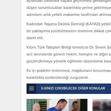
açısından ivedilikle hayata geçirilmesi gerektiğine
düşen sorumlulukları kararlılıkla yerine getirmeye
adımların artık yetkili makamlar tarafından atılma
Kadından Yaşama Destek Derneği (KAYAD) yetkilile
bir yaklaşımla yürütülmesinin önemine dikkat çe
davet etti.
Kıbrıs Türk Tabipleri Birliği temsilcisi Dr. Sinem Şı
acil servislerde görevli hekim, hemşire ve diğer s
güçlendirmeye yönelik eğitimler düzenleme kararı a
Ev içi şiddetin önlenmesi, mağdurların korunması v
kararlılıkla sürdürüleceği vurgulandı.
İLGİNİZİ ÇEKEBİLECEK DİĞER KONULAR