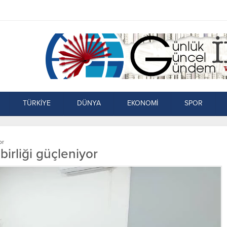
TÜRKİYE
DÜNYA
EKONOMİ
SPOR
or
birliği güçleniyor