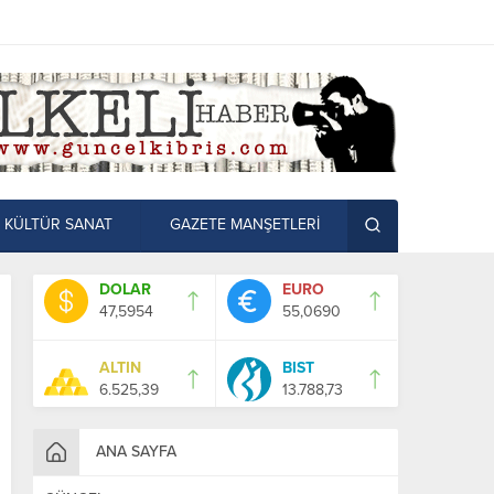
KÜLTÜR SANAT
GAZETE MANŞETLERİ
DOLAR
EURO
47,5954
55,0690
ALTIN
BIST
6.525,39
13.788,73
ANA SAYFA