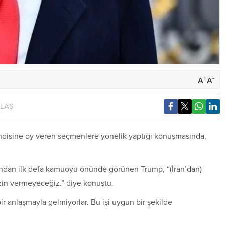
+
-
A
A
YLAŞ
endisine oy veren seçmenlere yönelik yaptığı konuşmasında,
ından ilk defa kamuoyu önünde görünen Trump, “⁠(İran’dan)
zin vermeyeceğiz.” diye konuştu.
r anlaşmayla gelmiyorlar. Bu işi uygun bir şekilde