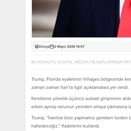
Dünya
2 Mayıs 2026 10:57
BU KONUYU SOSYAL MEDYA HESAPLARINDA PA
Trump, Florida eyaletinin Villages bölgesinde k
zaman zaman İran’la ilgili açıklamalara yer verdi.
Kendisine yönelik üçüncü suikast girişiminin ard
erken ayrılıp sorunun yeniden ortaya çıkmasına i
Trump, “İranlılar bize yapmamız gereken türden bi
halledeceğiz.” ifadelerini kullandı.