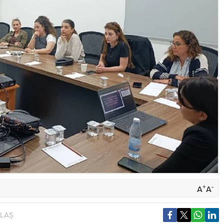
+
-
A
A
YLAŞ