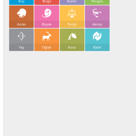
Koç
Boğa
İkizler
Yengeç
Aslan
Başak
Terazi
Akrep
Yay
Oğlak
Kova
Balık