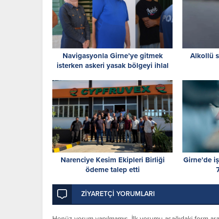
Navigasyonla Girne’ye gitmek
Alkollü s
isterken askeri yasak bölgeyi ihlal
ettiler
Narenciye Kesim Ekipleri Birliği
Girne’de i
ödeme talep etti
ZİYARETÇİ YORUMLARI
Henüz yorum yapılmamış. İlk yorumu aşağıdaki form aracıl