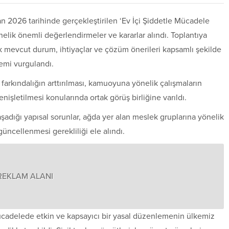
isan 2026 tarihinde gerçekleştirilen ‘Ev İçi Şiddetle Mücadele
nelik önemli değerlendirmeler ve kararlar alındı. Toplantıya
arak mevcut durum, ihtiyaçlar ve çözüm önerileri kapsamlı şekilde
nemi vurgulandı.
farkındalığın arttırılması, kamuoyuna yönelik çalışmaların
enişletilmesi konularında ortak görüş birliğine varıldı.
şadığı yapısal sorunlar, ağda yer alan meslek gruplarına yönelik
ncellenmesi gerekliliği ele alındı.
REKLAM ALANI
mücadelede etkin ve kapsayıcı bir yasal düzenlemenin ülkemiz