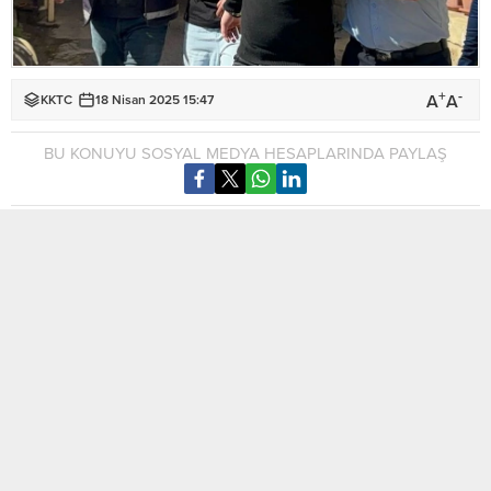
+
-
A
A
KKTC
18 Nisan 2025 15:47
BU KONUYU SOSYAL MEDYA HESAPLARINDA PAYLAŞ
Lefkoşa Ağır Ceza Mahkemesi’ne yargılanan 9 sanıktan Sheja
Rudasingwa ve Castro Kibugenza, yabancı uyruklu 7 kişiyi
yasal olmayan yolla Güney Kıbrıs’a geçirmeye çalışma
suçundan mahkum edildi. İki sanık, suç gelirlerinin aklanması
ve gizlik ittifak kurma davalarında 2’şer yıl hapse mahkum
edildi. Güneye kaçak gitmeye çalışan Benjamin Okwuosa,
Erdenekhuu Ganbat, Bliss Kunyen, Mohammed Abukar,
Blessing Friday, Ahmed Abdinasir Ve Mohammad Aghael ise
ağır bir suç işlemek için gizli ittifak” suçundan 6 ay hapse