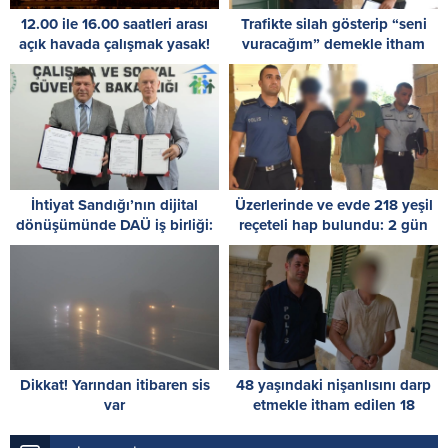
12.00 ile 16.00 saatleri arası
Trafikte silah gösterip “seni
açık havada çalışmak yasak!
vuracağım” demekle itham
edilen zanlı, tutuksuz
yargılanacak
İhtiyat Sandığı’nın dijital
Üzerlerinde ve evde 218 yeşil
dönüşümünde DAÜ iş birliği:
reçeteli hap bulundu: 2 gün
Protokol imzalandı
tutuklu kalacaklar
Dikkat! Yarından itibaren sis
48 yaşındaki nişanlısını darp
var
etmekle itham edilen 18
yaşındaki zanlı 3 gün daha
tutuklu kalacak