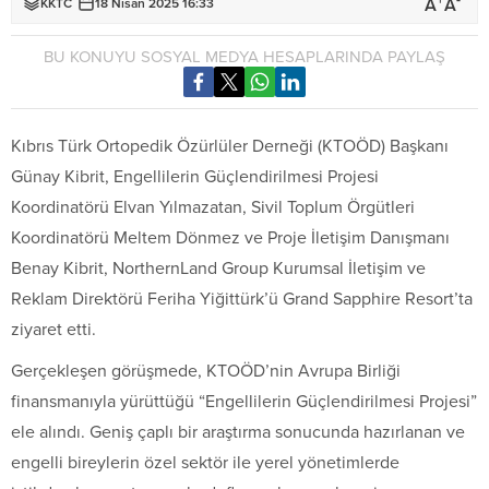
+
-
A
A
KKTC
18 Nisan 2025 16:33
BU KONUYU SOSYAL MEDYA HESAPLARINDA PAYLAŞ
Kıbrıs Türk Ortopedik Özürlüler Derneği (KTOÖD) Başkanı
Günay Kibrit, Engellilerin Güçlendirilmesi Projesi
Koordinatörü Elvan Yılmazatan, Sivil Toplum Örgütleri
Koordinatörü Meltem Dönmez ve Proje İletişim Danışmanı
Benay Kibrit, NorthernLand Group Kurumsal İletişim ve
Reklam Direktörü Feriha Yiğittürk’ü Grand Sapphire Resort’ta
ziyaret etti.
Gerçekleşen görüşmede, KTOÖD’nin Avrupa Birliği
finansmanıyla yürüttüğü “Engellilerin Güçlendirilmesi Projesi”
ele alındı. Geniş çaplı bir araştırma sonucunda hazırlanan ve
engelli bireylerin özel sektör ile yerel yönetimlerde