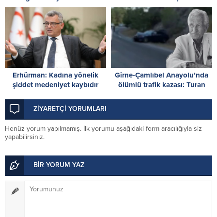
planlıyoruz; nihai karar Parti
26 Ağustos’ta buluşuyor
Meclisi’nde
Erhürman: Kadına yönelik
Girne-Çamlıbel Anayolu’nda
şiddet medeniyet kaybıdır
ölümlü trafik kazası: Turan
Obalı yaşamını yitirdi!
ZİYARETÇİ YORUMLARI
Henüz yorum yapılmamış. İlk yorumu aşağıdaki form aracılığıyla siz
yapabilirsiniz.
BİR YORUM YAZ