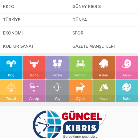
KKTC
GÜNEY KIBRIS
TÜRKİYE
DÜNYA
EKONOMİ
SPOR
KÜLTÜR SANAT
GAZETE MANŞETLERİ
Koç
Boğa
İkizler
Yengeç
Aslan
Başak
Terazi
Akrep
Yay
Oğlak
Kova
Balık