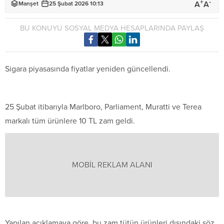
+
-
A
A
Manşet
25 Şubat 2026 10:13
BU KONUYU SOSYAL MEDYA HESAPLARINDA PAYLAŞ
Sigara piyasasında fiyatlar yeniden güncellendi.
25 Şubat itibarıyla Marlboro, Parliament, Muratti ve Terea
markalı tüm ürünlere 10 TL zam geldi.
MOBİL REKLAM ALANI
Yapılan açıklamaya göre, bu zam tütün ürünleri dışındaki söz