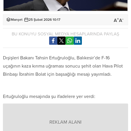
+
-
A
A
Manşet
25 Şubat 2026 10:17
BU KONUYU SOSYAL MEDYA HESAPLARINDA PAYLAŞ
Dışişleri Bakanı Tahsin Ertuğruloğlu, Balıkesir’de F-16
uçağının kaza kırıma uğraması sonucu şehit olan Hava Pilot
Binbaşı İbrahim Bolat için başsağlığı mesajı yayımladı.
Ertuğruloğlu mesajında şu ifadelere yer verdi:
REKLAM ALANI