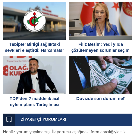
uygulamalarına son verilmeli
Tabipler Birliği sağlıktaki
Filiz Besim: Yedi yılda
sevkleri eleştirdi: Harcamalar
çözülemeyen sorunlar seçim
kamuoyuyla paylaşılmalı!
öncesinde verilen vaatlerle
çözülemez
TDP’den 7 maddelik acil
Dövizde son durum ne?
eylem planı: Tartışılması
gereken kişinin kimliği değil,
sistemin çöküşüdür!
ZİYARETÇİ YORUMLARI
Henüz yorum yapılmamış. İlk yorumu aşağıdaki form aracılığıyla siz