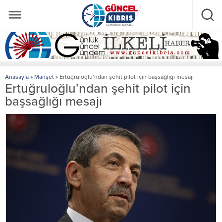
Anasayfa
»
Manşet
»
Ertuğruloğlu’ndan şehit pilot için başsağlığı mesajı
Ertuğruloğlu’ndan şehit pilot için
başsağlığı mesajı