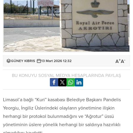
+
-
A
A
GÜNEY KIBRIS
13 Mart 2026 12:32
BU KONUYU SOSYAL MEDYA HESAPLARINDA PAYLAŞ
Limasol’a bağlı “Kuri” kasabası Belediye Başkanı Pandelis
Yeorgiu, İngiliz Üslerindeki olayların yönetimine ilişkin
herhangi bir protokol bulunmadığını ve “Ağrotur” üssü
yönetiminin üslere yönelik herhangi bir saldırıya hazırlıklı
olmadığını kaydetti.