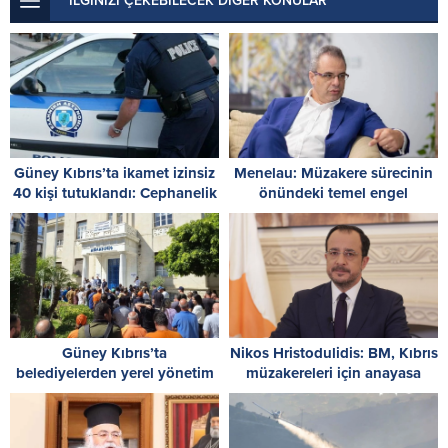
İLGİNİZİ ÇEKEBİLECEK DİĞER KONULAR
Güney Kıbrıs’ta ikamet izinsiz
Menelau: Müzakere sürecinin
40 kişi tutuklandı: Cephanelik
önündeki temel engel
ele geçirildi
Türkiye’nin iki devletli çözüm
tezi
Güney Kıbrıs’ta
Nikos Hristodulidis: BM, Kıbrıs
belediyelerden yerel yönetim
müzakereleri için anayasa
reformuna grevli tepki
uzmanı görevlendirdi