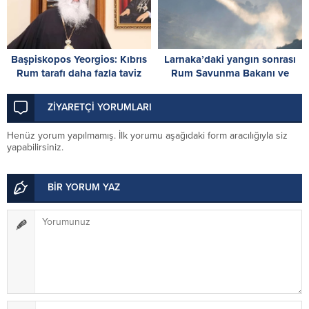
Başpiskopos Yeorgios: Kıbrıs
Larnaka’daki yangın sonrası
Rum tarafı daha fazla taviz
Rum Savunma Bakanı ve
vermemeli
RMMO Komutanı özür diledi
ZİYARETÇİ YORUMLARI
Henüz yorum yapılmamış. İlk yorumu aşağıdaki form aracılığıyla siz
yapabilirsiniz.
BİR YORUM YAZ