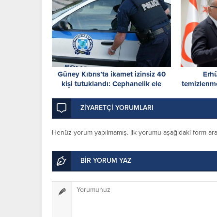
Güney Kıbrıs’ta ikamet izinsiz 40
Erh
kişi tutuklandı: Cephanelik ele
temizlenme
geçirildi
ZİYARETÇİ YORUMLARI
Henüz yorum yapılmamış. İlk yorumu aşağıdaki form aracıl
BİR YORUM YAZ