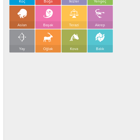
Koç
Boğa
İkizler
Yengeç
Aslan
Başak
Terazi
Akrep
Yay
Oğlak
Kova
Balık