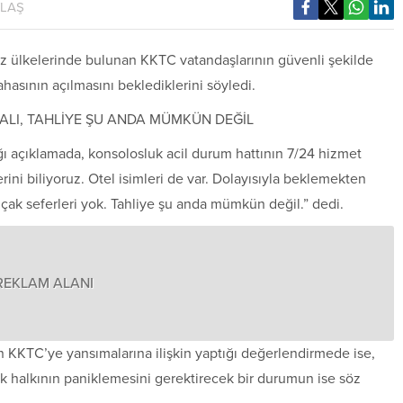
YLAŞ
fez ülkelerinde bulunan KKTC vatandaşlarının güvenli şekilde
hasının açılmasını beklediklerini söyledi.
ALI, TAHLİYE ŞU ANDA MÜMKÜN DEĞİL
ğı açıklamada, konsolosluk acil durum hattının 7/24 hizmet
ini biliyoruz. Otel isimleri de var. Dolayısıyla beklemekten
uçak seferleri yok. Tahliye şu anda mümkün değil.” dedi.
REKLAM ALANI
n KKTC’ye yansımalarına ilişkin yaptığı değerlendirmede ise,
rk halkının paniklemesini gerektirecek bir durumun ise söz