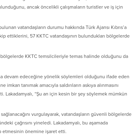
nduğunu, ancak öncelikli çalışmaların turistler ve iş için
bulunan vatandaşların durumu hakkında Türk Ajansı Kıbrıs’a
kip ettiklerini, 57 KKTC vatandaşının bulundukları bölgelerde
 bölgelerde KKTC temsilcileriyle temas halinde olduğunu da
fta devam edeceğine yönelik söylemleri olduğunu ifade eden
ne imkan tanımak amacıyla saldırıların askıya alınmasını
tti. Lakadamyalı, “Şu an için kesin bir şey söylemek mümkün
a sağlanacağını vurgulayarak, vatandaşların güvenli bölgelerde
ündeki çağrısını yineledi. Lakadamyalı, bu aşamada
ip etmesinin önemine işaret etti.