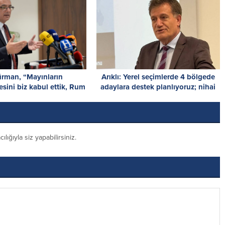
ürman, “Mayınların
Arıklı: Yerel seçimlerde 4 bölgede
sini biz kabul ettik, Rum
adaylara destek planlıyoruz; nihai
tarafı reddetti”
karar Parti Meclisi’nde
ığıyla siz yapabilirsiniz.