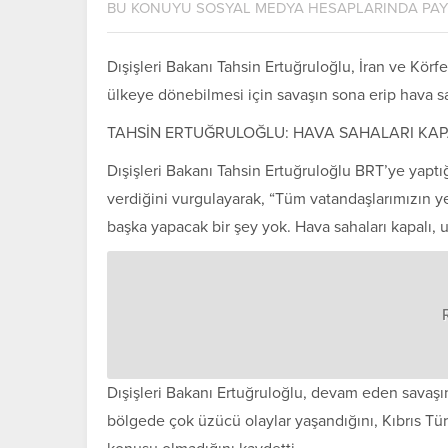
BU KONUYU SOSYAL MEDYA HESAPLARINDA PA
Dışişleri Bakanı Tahsin Ertuğruloğlu, İran ve Kör
ülkeye dönebilmesi için savaşın sona erip hava sa
TAHSİN ERTUĞRULOĞLU: HAVA SAHALARI KAP
Dışişleri Bakanı Tahsin Ertuğruloğlu BRT’ye yaptı
verdiğini vurgulayarak, “Tüm vatandaşlarımızın yer
başka yapacak bir şey yok. Hava sahaları kapalı, 
Dışişleri Bakanı Ertuğruloğlu, devam eden savaşı
bölgede çok üzücü olaylar yaşandığını, Kıbrıs Tü